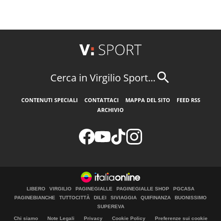
Cerca in Virgilio Sport...
CONTENUTI SPECIALI
CONTATTACI
MAPPA DEL SITO
FEED RSS
ARCHIVIO
LIBERO
VIRGILIO
PAGINEGIALLE
PAGINEGIALLE SHOP
PGCASA
PAGINEBIANCHE
TUTTOCITTÀ
DILEI
SIVIAGGIA
QUIFINANZA
BUONISSIMO
SUPEREVA
Chi siamo
Note Legali
Privacy
Cookie Policy
Preferenze sui cookie