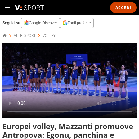
ACCEDI
Seguici su:
Google Discover
Fonti preferite
ALTRI SPORT
VOLLEY
Europei volley, Mazzanti promuove
Antropova: Egonu, panchina e