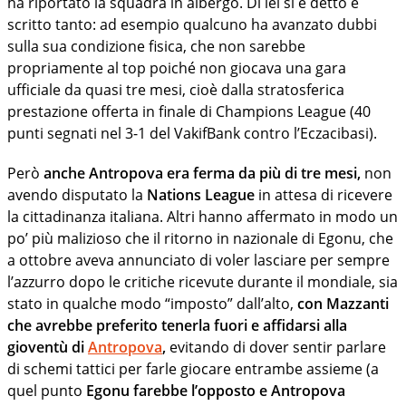
ha riportato la squadra in albergo. Di lei si è detto e
scritto tanto: ad esempio qualcuno ha avanzato dubbi
sulla sua condizione fisica, che non sarebbe
propriamente al top poiché non giocava una gara
ufficiale da quasi tre mesi, cioè dalla stratosferica
prestazione offerta in finale di Champions League (40
punti segnati nel 3-1 del VakifBank contro l’Eczacibasi).
Però
anche Antropova era ferma da più di tre mesi,
non
avendo disputato la
Nations League
in attesa di ricevere
la cittadinanza italiana. Altri hanno affermato in modo un
po’ più malizioso che il ritorno in nazionale di Egonu, che
a ottobre aveva annunciato di voler lasciare per sempre
l’azzurro dopo le critiche ricevute durante il mondiale, sia
stato in qualche modo “imposto” dall’alto,
con Mazzanti
che avrebbe preferito tenerla fuori e affidarsi alla
gioventù di
Antropova
,
evitando di dover sentir parlare
di schemi tattici per farle giocare entrambe assieme (a
quel punto
Egonu farebbe l’opposto e Antropova