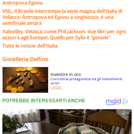
Antropova-Egonu
VNL, il Brasile interrompe la serie magica dell'Italia di
Velasco: Antropova ed Egonu a singhiozzo, è una
semifinale amara
Italvolley, Velasco come Phil Jackson: due libri per ogni
azzurra agli Europei. Quello per Sylla è “geniale”
Tutte le notizie dell'Italia
Gioielleria Delfino
Investire in oro
L’oro torna protagonista tra gli investimenti
sicuri
LEGGI