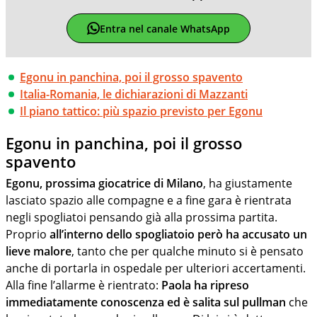
Entra nel canale WhatsApp
Egonu in panchina, poi il grosso spavento
Italia-Romania, le dichiarazioni di Mazzanti
Il piano tattico: più spazio previsto per Egonu
Egonu in panchina, poi il grosso
spavento
Egonu, prossima giocatrice di Milano
, ha giustamente
lasciato spazio alle compagne e a fine gara è rientrata
negli spogliatoi pensando già alla prossima partita.
Proprio
all’interno dello spogliatoio però ha accusato un
lieve malore
, tanto che per qualche minuto si è pensato
anche di portarla in ospedale per ulteriori accertamenti.
Alla fine l’allarme è rientrato:
Paola ha ripreso
immediatamente conoscenza ed è salita sul pullman
che