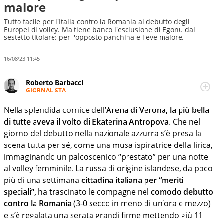
malore
Tutto facile per l'Italia contro la Romania al debutto degli
Europei di volley. Ma tiene banco l'esclusione di Egonu dal
sestetto titolare: per l'opposto panchina e lieve malore.
16/08/23 11:45
Roberto Barbacci
GIORNALISTA
Giornalista (pubblicista) sportivo a tutto campo, è il
tuttologo di Virgilio Sport. Provate a chiedergli di boxe, di
Nella splendida cornice dell’
Arena di Verona, la più bella
scherma, di volley o di curling: ve ne farà innamorare
di tutte aveva il volto di Ekaterina Antropova
. Che nel
giorno del debutto nella nazionale azzurra s’è presa la
scena tutta per sé, come una musa ispiratrice della lirica,
immaginando un palcoscenico “prestato” per una notte
al volley femminile. La russa di origine islandese, da poco
più di una settimana
cittadina italiana per “meriti
speciali”,
ha trascinato le compagne nel
comodo debutto
contro la Romania
(3-0 secco in meno di un’ora e mezzo)
e s’è regalata una serata grandi firme mettendo giù 11