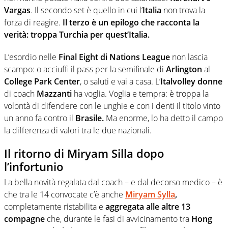
Vargas
. Il secondo set è quello in cui l’
Italia
non trova la
forza di reagire.
Il terzo è un epilogo che racconta la
verità: troppa Turchia per quest’Italia.
L’esordio nelle
Final Eight di Nations League
non lascia
scampo: o acciuffi il pass per la semifinale di
Arlington
al
College Park Center
, o saluti e vai a casa. L’
Italvolley donne
di coach
Mazzanti
ha voglia. Voglia e tempra: è troppa la
volontà di difendere con le unghie e con i denti il titolo vinto
un anno fa contro il
Brasile.
Ma enorme, lo ha detto il campo
la differenza di valori tra le due nazionali.
Il ritorno di Miryam Silla dopo
l’infortunio
La bella novità regalata dal coach – e dal decorso medico – è
che tra le 14 convocate c’è anche
Miryam Sylla
,
completamente ristabilita e
aggregata alle altre 13
compagne
che, durante le fasi di avvicinamento tra
Hong