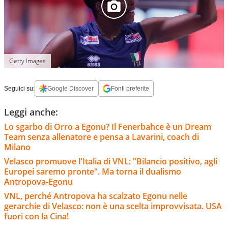
Getty Images
Seguici su:
Google Discover
Fonti preferite
Leggi anche:
Lo sgarbo di Orro a Egonu? Il Fenerbahce è un Dream
Team senza allenatore e pensa a Lavarini, coach di
Milano
Velasco promuove l'Italia di VNL: "Bilancio positivo, agli
Europei saremo pronte". Ma torna il dualismo
Antropova-Egonu
VNL, perché Antropova ha scalzato Egonu nelle
gerarchie di Velasco: non è una scelta improvvisata. USA
fuori con la Cina!