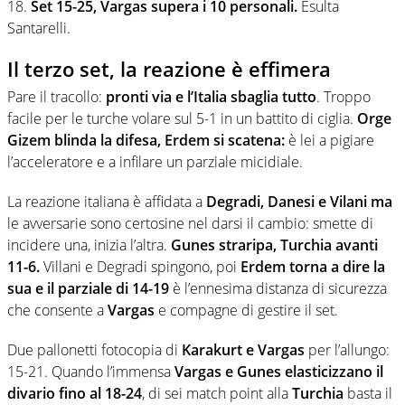
18.
Set 15-25, Vargas supera i 10 personali.
Esulta
Santarelli.
Il terzo set, la reazione è effimera
Pare il tracollo:
pronti via e l’Italia sbaglia tutto
. Troppo
facile per le turche volare sul 5-1 in un battito di ciglia.
Orge
Gizem blinda la difesa, Erdem si scatena:
è lei a pigiare
l’acceleratore e a infilare un parziale micidiale.
La reazione italiana è affidata a
Degradi, Danesi e Vilani ma
le avversarie sono certosine nel darsi il cambio: smette di
incidere una, inizia l’altra.
Gunes straripa, Turchia avanti
11-6.
Villani e Degradi spingono, poi
Erdem torna a dire la
sua e il parziale di 14-19
è l’ennesima distanza di sicurezza
che consente a
Vargas
e compagne di gestire il set.
Due pallonetti fotocopia di
Karakurt e Vargas
per l’allungo:
15-21. Quando l’immensa
Vargas e Gunes elasticizzano il
divario fino al 18-24
, di sei match point alla
Turchia
basta il