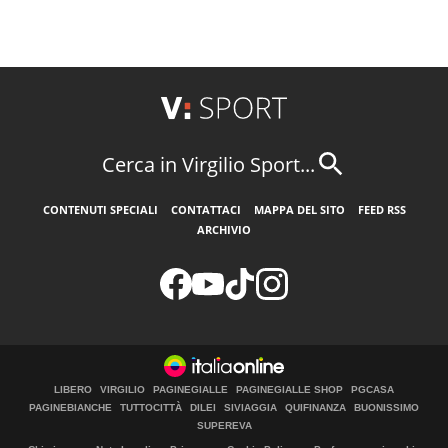
Cerca in Virgilio Sport...
CONTENUTI SPECIALI
CONTATTACI
MAPPA DEL SITO
FEED RSS
ARCHIVIO
LIBERO
VIRGILIO
PAGINEGIALLE
PAGINEGIALLE SHOP
PGCASA
PAGINEBIANCHE
TUTTOCITTÀ
DILEI
SIVIAGGIA
QUIFINANZA
BUONISSIMO
SUPEREVA