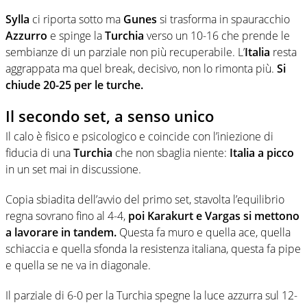
Sylla
ci riporta sotto ma
Gunes
si trasforma in spauracchio
Azzurro
e spinge la
Turchia
verso un 10-16 che prende le
sembianze di un parziale non più recuperabile. L’
Italia
resta
aggrappata ma quel break, decisivo, non lo rimonta più.
Si
chiude 20-25 per le turche.
Il secondo set, a senso unico
Il calo è fisico e psicologico e coincide con l’iniezione di
fiducia di una
Turchia
che non sbaglia niente:
Italia a picco
in un set mai in discussione.
Copia sbiadita dell’avvio del primo set, stavolta l’equilibrio
regna sovrano fino al 4-4,
poi Karakurt e Vargas si mettono
a lavorare in tandem.
Questa fa muro e quella ace, quella
schiaccia e quella sfonda la resistenza italiana, questa fa pipe
e quella se ne va in diagonale.
Il parziale di 6-0 per la Turchia spegne la luce azzurra sul 12-