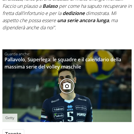
Faccio un plauso a
Balaso
per come ha saputo recuperare in
fretta dall’infortunio e per la
dedizione
dimostrata. Mi
aspetto che possa essere
una serie ancora lunga
, ma
dipenderà anche da noi”.
Pallavolo, Superlega: le squadre e il calendario della
massima serie del volley maschile
Getty