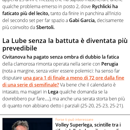
qualche problema emerso in posto 2, dove
Rychlicki ha
faticato più del lecito,
tanto da finire in panchina all’inizio
del secondo set per far spazio a
Gabi Garcia,
decisamente
più coinvolto da
Sbertoli.
La Lube senza la battuta è diventata più
prevedibile
Civitanova ha pagato senza ombra di dubbio la fatica
della clamorosa rimonta operata nella serie con
Perugia
(nota a margine, senza voler essere polemici: ha senso far
disputare
una gara 1 di finale a meno di 72 ore dalla fine
di una serie di semifinale?
Va bene che il calendario è
intasato, ma magari in
Lega
qualche domanda se la
dovrebbero pur fare…), ma anche una serata storta ben più
di quanto non abbiano detto i parziali (25-20, 25-23, 25-21).
Forse ti può interessare
Volley Superlega, scintille tra i