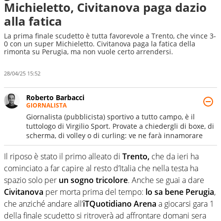
Michieletto, Civitanova paga dazio
alla fatica
La prima finale scudetto è tutta favorevole a Trento, che vince 3-
0 con un super Michieletto. Civitanova paga la fatica della
rimonta su Perugia, ma non vuole certo arrendersi.
28/04/25 15:52
Roberto Barbacci
GIORNALISTA
Giornalista (pubblicista) sportivo a tutto campo, è il
tuttologo di Virgilio Sport. Provate a chiedergli di boxe, di
scherma, di volley o di curling: ve ne farà innamorare
Il riposo è stato il primo alleato di
Trento,
che da ieri ha
cominciato a far capire al resto d’Italia che nella testa ha
spazio solo per
un sogno tricolore
. Anche se guai a dare
Civitanova
per morta prima del tempo:
lo sa bene Perugia
,
che anziché andare all’
iTQuotidiano Arena
a giocarsi gara 1
della finale scudetto si ritroverà ad affrontare domani sera