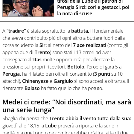
tifosi della Lube e il patron di
Perugia Sirci: cori e gestacci, poi
la nota di scuse
A
“tradire”
è stata soprattutto la
battuta,
il fondamentale
che aveva contribuito più di ogni altro a buttare fuori dalla
corsa scudetto la
Sir:
al netto dei
7 ace realizzati
(contro gli
appena due di
Trento
) sono stati i 13 errori ad aver
consegnato all’
Itas
molte opportunità per allentare la
pressione sui propri ricevitori.
Bottolo,
l’eroe di gara 5 a
Perugia,
ha rifiatato ben oltre il consentito (
3 punti
su 10
attacchi),
Chinenyeze
e
Gargiulo
si sono accesi a oltranza, il
rientrante
Balaso
ha fatto quello che ha potuto.
Medei ci crede: “Noi disordinati, ma sarà
una serie lunga”
Sbaglia chi pensa che
Trento abbia il vento tutta dalla sua:
giovedì alle 18,15 la
Lube
proverà a riportare la serie in
parità, e a quel punto ne comincerebbe un’altra fatta di due