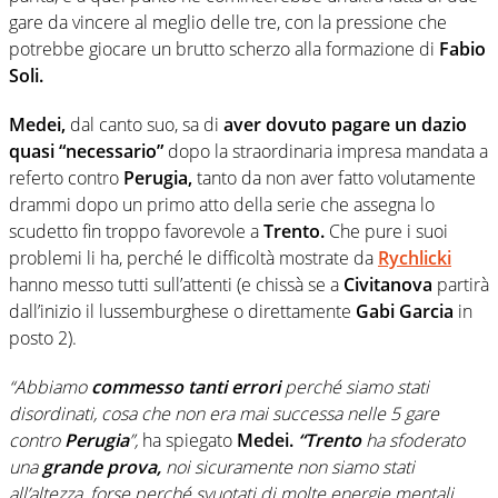
gare da vincere al meglio delle tre, con la pressione che
potrebbe giocare un brutto scherzo alla formazione di
Fabio
Soli.
Medei,
dal canto suo, sa di
aver dovuto pagare un dazio
quasi “necessario”
dopo la straordinaria impresa mandata a
referto contro
Perugia,
tanto da non aver fatto volutamente
drammi dopo un primo atto della serie che assegna lo
scudetto fin troppo favorevole a
Trento.
Che pure i suoi
problemi li ha, perché le difficoltà mostrate da
Rychlicki
hanno messo tutti sull’attenti (e chissà se a
Civitanova
partirà
dall’inizio il lussemburghese o direttamente
Gabi Garcia
in
posto 2).
“Abbiamo
commesso tanti errori
perché siamo stati
disordinati, cosa che non era mai successa nelle 5 gare
contro
Perugia
”,
ha spiegato
Medei.
“Trento
ha sfoderato
una
grande prova,
noi sicuramente non siamo stati
all’altezza, forse perché svuotati di molte energie mentali.