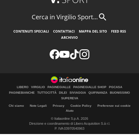
Cerca in Virgilio Sport...
CONTENUTI SPECIALI
CONTATTACI
MAPPA DEL SITO
FEED RSS
ARCHIVIO
LIBERO
VIRGILIO
PAGINEGIALLE
PAGINEGIALLE SHOP
PGCASA
PAGINEBIANCHE
TUTTOCITTÀ
DILEI
SIVIAGGIA
QUIFINANZA
BUONISSIMO
SUPEREVA
Chi siamo
Note Legali
Privacy
Cookie Policy
Preferenze sui cookie
Aiuto
© Italiaonline S.p.A. 2026
Direzione e coordinamento di Libero Acquisition S.á r.l.
P. IVA 03970540963