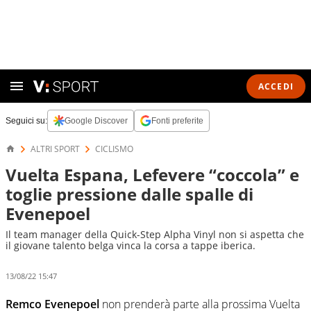
ACCEDI
Seguici su:
Google Discover
Fonti preferite
ALTRI SPORT
CICLISMO
Vuelta Espana, Lefevere “coccola” e
toglie pressione dalle spalle di
Evenepoel
Il team manager della Quick-Step Alpha Vinyl non si aspetta che
il giovane talento belga vinca la corsa a tappe iberica.
13/08/22 15:47
Remco Evenepoel
non prenderà parte alla prossima Vuelta