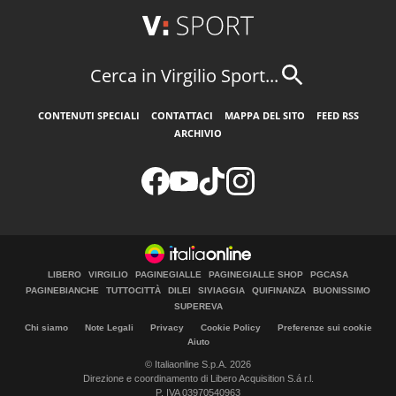
Cerca in Virgilio Sport...
CONTENUTI SPECIALI
CONTATTACI
MAPPA DEL SITO
FEED RSS
ARCHIVIO
LIBERO
VIRGILIO
PAGINEGIALLE
PAGINEGIALLE SHOP
PGCASA
PAGINEBIANCHE
TUTTOCITTÀ
DILEI
SIVIAGGIA
QUIFINANZA
BUONISSIMO
SUPEREVA
Chi siamo
Note Legali
Privacy
Cookie Policy
Preferenze sui cookie
Aiuto
© Italiaonline S.p.A. 2026
Direzione e coordinamento di Libero Acquisition S.á r.l.
P. IVA 03970540963