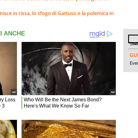
nisce in rissa, lo sfogo di Gattuso e la polemica in
GUI
Even