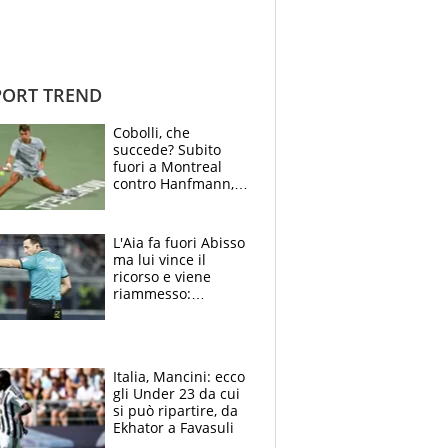
ORT TREND
Cobolli, che
succede? Subito
fuori a Montreal
contro Hanfmann,
per Flavio è tutta
colpa della tosse
L'Aia fa fuori Abisso
ma lui vince il
ricorso e viene
riammesso:
continua momento
nero per gli arbitri
Italia, Mancini: ecco
gli Under 23 da cui
si può ripartire, da
Ekhator a Favasuli