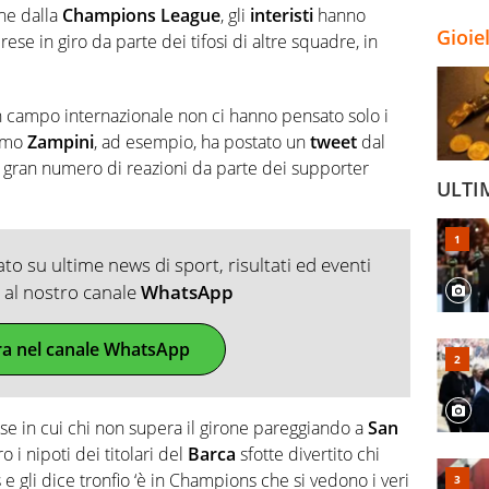
one dalla
Champions League
, gli
interisti
hanno
Gioie
rese in giro da parte dei tifosi di altre squadre, in
 campo internazionale non ci hanno pensato solo i
simo
Zampini
, ad esempio, ha postato un
tweet
dal
 gran numero di reazioni da parte dei supporter
ULTI
o su ultime news di sport, risultati ed eventi
ti al nostro canale
WhatsApp
ra nel canale WhatsApp
ese in cui chi non supera il girone pareggiando a
San
i nipoti dei titolari del
Barca
sfotte divertito chi
e gli dice tronfio ‘è in Champions che si vedono i veri