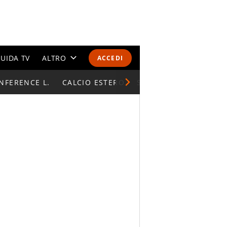
UIDA TV
ALTRO
ACCEDI
NFERENCE L.
CALENDARI E CLASSIFICHE
CALCIO ESTERO
SUPERCOPPA ITALIAN
ALTRI SPORT
MONDIALI 2026
OLIMPIADI
GOSSIP
LIFESTYLE