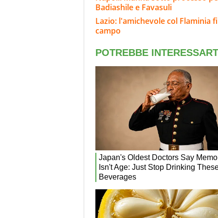
Badiashile e Favasuli
Lazio: l'amichevole col Flaminia fi
campo