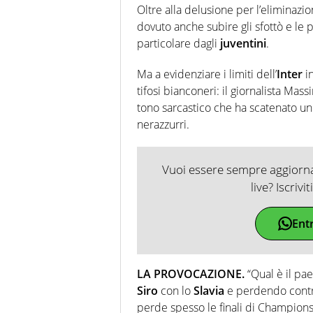
Oltre alla delusione per l’eliminazi
dovuto anche subire gli sfottò e le p
particolare dagli
juventini
.
Ma a evidenziare i limiti dell’
Inter
in
tifosi bianconeri: il giornalista Mas
tono sarcastico che ha scatenato un
nerazzurri.
Vuoi essere sempre aggiornat
live? Iscrivi
Ent
LA PROVOCAZIONE.
“Qual è il pa
Siro
con lo
Slavia
e perdendo contro 
perde spesso le finali di Champions 