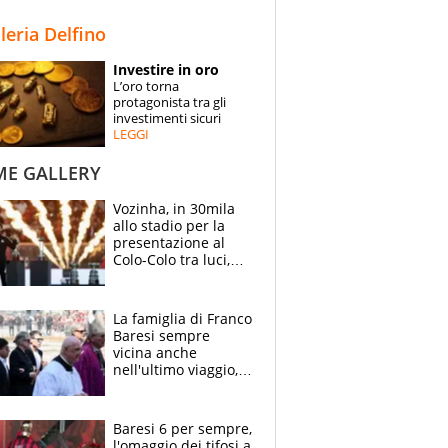
STORIE
lleria Delfino
SPECIALI
Investire in oro
L’oro torna
ESPERTI
protagonista tra gli
investimenti sicuri
LEGGI
CONTATTI
ME GALLERY
Vozinha, in 30mila
allo stadio per la
presentazione al
Colo-Colo tra luci,
spettacolo, elicotteri
e paracadutisti
La famiglia di Franco
Baresi sempre
vicina anche
nell'ultimo viaggio,
la moglie Maura, i
figli e i suoi cari
circondati
Baresi 6 per sempre,
dall'affetto dei tifosi
l'omaggio dei tifosi a