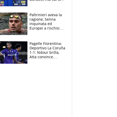
infuria la polemica
Paltrinieri aveva la
ragione, Senna
inquinata ed
Europei a rischio:
allenamenti fermi,
cosa succede
adesso
Pagelle Fiorentina-
Deportivo La Coruña
1-1: Ndour brilla,
Atta convince.
Pongracic rovina
tutto nel finale