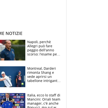
ME NOTIZIE
Napoli, perchè
Allegri può fare
peggio dell'anno
scorso: l'esame per
Manna, le colpe di
Conte e il gioco del
Monopoly
Montreal, Darderi
rimonta Shang e
vede aprirsi un
tabellone intrigante:
"Penso solo a
Borges, ma sono
felice del mio livello"
Italia, ecco lo staff di
Mancini: Oriali team
manager, c'è anche
Bonucci, ma sul web