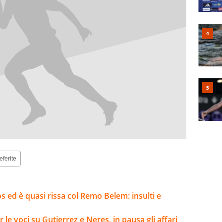
eferite
 ed è quasi rissa col Remo Belem: insulti e
le voci su Gutierrez e Neres, in pausa gli affari