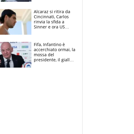
Alcaraz si ritira da
Cincinnati, Carlos
rinvia la sfida a
Sinner e ora US
Open di nuovo a
rischio
Fifa, Infantino è
accerchiato ormai, la
mossa del
presidente, il giallo
dimissioni e la verità
sulla telefonata a
Trump