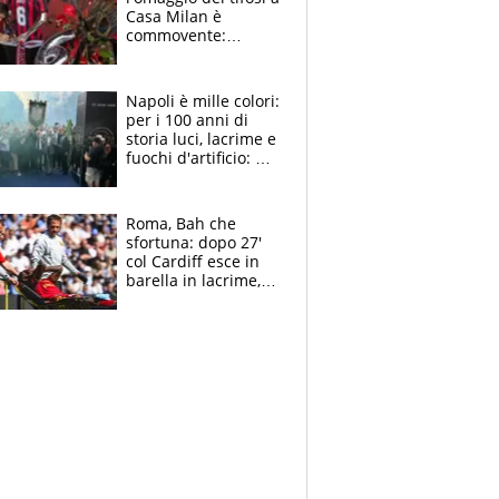
Casa Milan è
commovente:
maglie, bandiere,
sciarpe, lacrime e
bigliettini
Napoli è mille colori:
per i 100 anni di
storia luci, lacrime e
fuochi d'artificio: De
Laurentiis salta al
coro anti-Juve
Roma, Bah che
sfortuna: dopo 27'
col Cardiff esce in
barella in lacrime,
Dybala rigore da
schiaffi, i giallorossi
prendono 3 gol in
45'