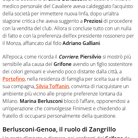
medico personale del Cavaliere aveva caldeggiato l’acquisto
della società per immettere nuova linfa, dopo un’altra
stagione critica che aveva suggerito a
Preziosi
di procedere
con la vendita del club. Allora si concluse tutto con un nulla
di fatto e con la preferenza dell’ex presidente rossonero per
il Monza, affiancato dal fido
Adriano Galliani
.
All’epoca, come ricorda il
Corriere
,
Piersilvio
si mostrò più
sensibile alla causa del
Grifone
avendo un figlio sostenitore
dei colori genoani e vivendo poco distante dalla città, a
Portofino
, nella residenza di famiglia per scelta sua e della
sua compagna,
Silvia Toffanin
, convinta di riacquistare un
ambiente più vicino alle proprie preferenze lontana da
Milano.
Marina Berlusconi
bloccò l’affare, opponendosi a
un’operazione che coinvolgesse Fininvest e chiedendo al
fratello di occuparsi personalmente della questione.
Berlusconi-Genoa, il ruolo di Zangrillo