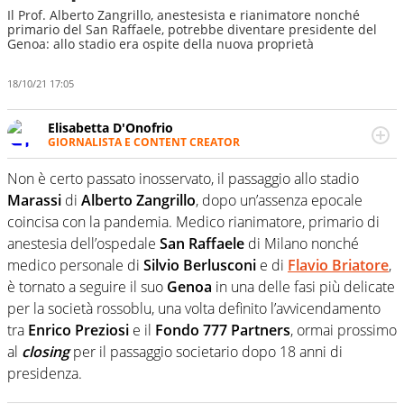
Il Prof. Alberto Zangrillo, anestesista e rianimatore nonché
primario del San Raffaele, potrebbe diventare presidente del
Genoa: allo stadio era ospite della nuova proprietà
18/10/21 17:05
Elisabetta D'Onofrio
GIORNALISTA E CONTENT CREATOR
Giornalista professionista dal 2007, scrive per curiosità
personale e necessità: soprattutto di calcio, di sport e dei
Non è certo passato inosservato, il passaggio allo stadio
suoi protagonisti, concedendosi innocenti evasioni
Marassi
di
Alberto Zangrillo
, dopo un’assenza epocale
nell'ambito della creazione di format. Un tempo ala
coincisa con la pandemia. Medico rianimatore, primario di
destra, oggi si sente a suo agio nel ruolo di libero. Cura
anestesia dell’ospedale
San Raffaele
di Milano nonché
una classifica riservata dei migliori 5 calciatori di sempre.
medico personale di
Silvio Berlusconi
e di
Flavio Briatore
,
è tornato a seguire il suo
Genoa
in una delle fasi più delicate
per la società rossoblu, una volta definito l’avvicendamento
tra
Enrico Preziosi
e il
Fondo 777 Partners
, ormai prossimo
al
closing
per il passaggio societario dopo 18 anni di
presidenza.