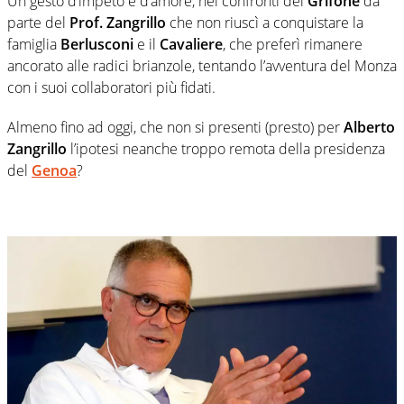
Un gesto d’impeto e d’amore, nei confronti del
Grifone
da
parte del
Prof. Zangrillo
che non riuscì a conquistare la
famiglia
Berlusconi
e il
Cavaliere
, che preferì rimanere
ancorato alle radici brianzole, tentando l’avventura del Monza
con i suoi collaboratori più fidati.
Almeno fino ad oggi, che non si presenti (presto) per
Alberto
Zangrillo
l’ipotesi neanche troppo remota della presidenza
del
Genoa
?