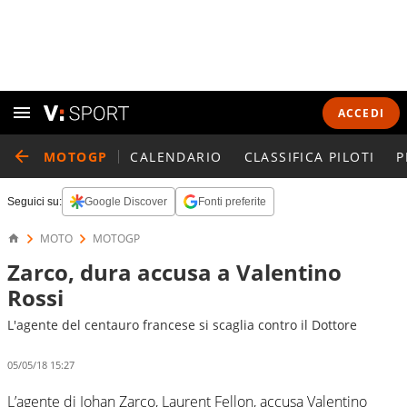
ACCEDI
MOTOGP
CALENDARIO
CLASSIFICA PILOTI
P
Seguici su:
Google Discover
Fonti preferite
MOTO
MOTOGP
Zarco, dura accusa a Valentino
Rossi
L'agente del centauro francese si scaglia contro il Dottore
05/05/18 15:27
L’agente di Johan Zarco, Laurent Fellon, accusa Valentino