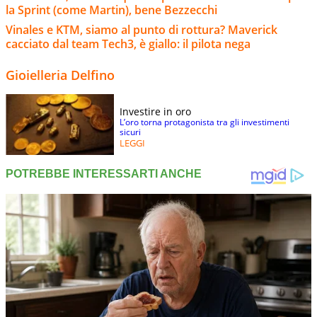
la Sprint (come Martin), bene Bezzecchi
Vinales e KTM, siamo al punto di rottura? Maverick
cacciato dal team Tech3, è giallo: il pilota nega
Gioielleria Delfino
Investire in oro
L’oro torna protagonista tra gli investimenti
sicuri
LEGGI