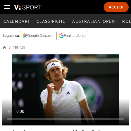
ACCEDI
CALENDARI
CLASSIFICHE
AUSTRALIAN OPEN
RO
Seguici su:
Google Discover
Fonti preferite
TENNIS