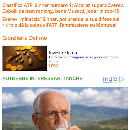
Classifica ATP, Sinner numero 1: Alcaraz supera Zverev.
Cobolli da best ranking, bene Musetti, Jodar in top-15
Zverev “minaccia” Sinner, poi prende le sue difese sul
ritiro e dà la colpa all’ATP: l’ammissione su Montreal
Gioielleria Delfino
Investire in oro
L’oro torna protagonista tra gli investimenti
sicuri
LEGGI