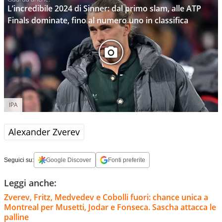
L’incredibile 2024 di Sinner: dal primo slam, alle ATP
Finals dominate, fino al numero uno in classifica
IPA
Alexander Zverev
Seguici su:
Google Discover
Fonti preferite
Leggi anche:
Zverev, Fritz, Medvedev e Cobolli fuori: chance unica a
Montreal per Musetti, Jodar e Fonseca. Sascha attacca le
palline