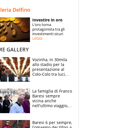
STORIE
lleria Delfino
SPECIALI
Investire in oro
L’oro torna
ESPERTI
protagonista tra gli
investimenti sicuri
LEGGI
CONTATTI
ME GALLERY
Vozinha, in 30mila
allo stadio per la
presentazione al
Colo-Colo tra luci,
spettacolo, elicotteri
e paracadutisti
La famiglia di Franco
Baresi sempre
vicina anche
nell'ultimo viaggio,
la moglie Maura, i
figli e i suoi cari
circondati
Baresi 6 per sempre,
dall'affetto dei tifosi
l'omaggio dei tifosi a