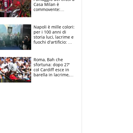
Casa Milan è
commovente:
maglie, bandiere,
sciarpe, lacrime e
bigliettini
Napoli è mille colori:
per i 100 anni di
storia luci, lacrime e
fuochi d'artificio: De
Laurentiis salta al
coro anti-Juve
Roma, Bah che
sfortuna: dopo 27'
col Cardiff esce in
barella in lacrime,
Dybala rigore da
schiaffi, i giallorossi
prendono 3 gol in
45'