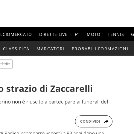
ALCIOMERCATO
DIRETTE LIVE
F1
MOTO
TENNIS
G
CLASSIFICA
MARCATORI
PROBABILI FORMAZIONI
eferite
o strazio di Zaccarelli
rino non è riuscito a partecipare ai funerali del
CONDIVIDI
igi Radice, scomparso venerdì a 83 anni dopo una