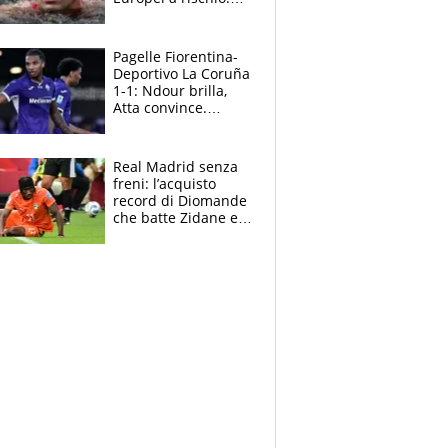
allenamenti fermi,
cosa succede
adesso
Pagelle Fiorentina-
Deportivo La Coruña
1-1: Ndour brilla,
Atta convince.
Pongracic rovina
tutto nel finale
Real Madrid senza
freni: l’acquisto
record di Diomande
che batte Zidane e
Ronaldo. Vinicius
rinnova: le cifre