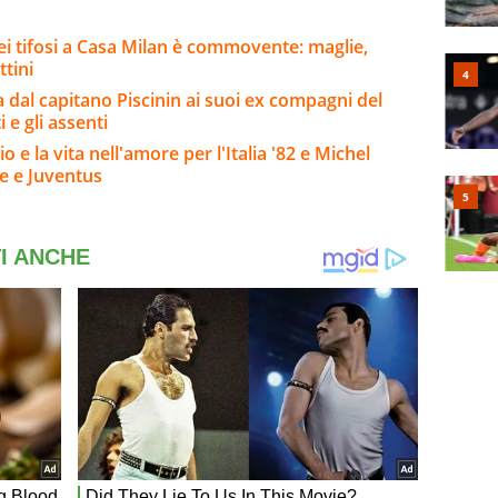
ei tifosi a Casa Milan è commovente: maglie,
ttini
a dal capitano Piscinin ai suoi ex compagni del
i e gli assenti
o e la vita nell'amore per l'Italia '82 e Michel
se e Juventus