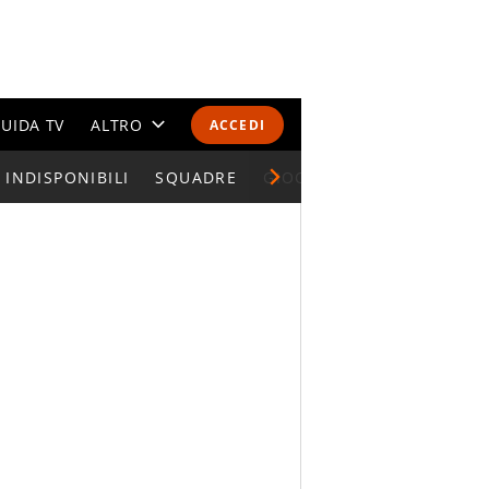
UIDA TV
ALTRO
ACCEDI
INDISPONIBILI
CALENDARI E CLASSIFICHE
SQUADRE
GIOCATORI SERIE A
ALTRI SPORT
MONDIALI 2026
OLIMPIADI
GOSSIP
LIFESTYLE