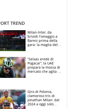
ORT TREND
Milan-Inter, da
brividi l'omaggio a
Baresi prima della
gara: la maglia del
capitano a
centrocampo
“Seixas erede di
Pogacar”, la UAE
prepara la mossa di
mercato che agita la
Francia. Ciccone,
che beffa alla Vuelta
a Burgos
Giro di Polonia,
clamoroso tris di
Jonathan Milan: dal
2024 a oggi solo
Pogacar ha vinto più