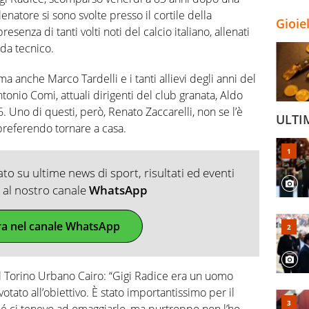
lenatore si sono svolte presso il cortile della
Gioie
senza di tanti volti noti del calcio italiano, allenati
 da tecnico.
a anche Marco Tardelli e i tanti allievi degli anni del
onio Comi, attuali dirigenti del club granata, Aldo
. Uno di questi, però, Renato Zaccarelli, non se l’è
ULTI
 preferendo tornare a casa.
o su ultime news di sport, risultati ed eventi
ti al nostro canale
WhatsApp
ra nel canale WhatsApp
l Torino Urbano Cairo: “Gigi Radice era un uomo
tato all’obiettivo. È stato importantissimo per il
ché ci tenevo ad omaggiarlo, ma purtroppo non l’ho