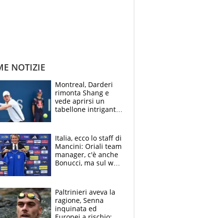
ME NOTIZIE
Montreal, Darderi
rimonta Shang e
vede aprirsi un
tabellone intrigante:
"Penso solo a
Borges, ma sono
felice del mio livello"
Italia, ecco lo staff di
Mancini: Oriali team
manager, c'è anche
Bonucci, ma sul web
infuria la polemica
Paltrinieri aveva la
ragione, Senna
inquinata ed
Europei a rischio: