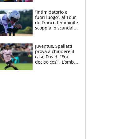
di lui. Bene Romele
e Skerl
“Intimidatorio e
fuori luogo”, al Tour
de France femminile
scoppia lo scandalo:
un uomo controlla i
reggiseni delle
atlete
Juventus, Spalletti
prova a chiudere il
caso David: “Era
deciso così”. L’ombra
di Zirkzee e la
sentenza dei tifosi