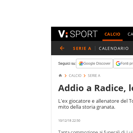
CALCIO
C
SERIE A
CALENDARIO
Seguici su:
Google Discover
Fonti pr
CALCIO
SERIE A
Addio a Radice, l
L'ex giocatore e allenatore del To
mito della storia granata.
10/12/18 22:50
Tanta commozione ai funerali di Lu