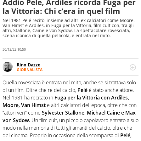
Addio Pelé, Ardiles ricorda Fuga per
la Vittoria: Chi c’era in quel film
Nel 1981 Pelé recitò, insieme ad altri ex calciatori come Moore,
Van Himst e Ardiles, in Fuga per la Vittoria, film cult con, tra gli
altri, Stallone, Caine e von Sydow. La spettacolare rovesciata,
scena iconica di quella pellicola, è entrata nel mito.
30/12/22 10:50
Rino Dazzo
GIORNALISTA
Se mai ci fosse modo di traslare il glossario del calcio in
una nicchia di esperti, lui ne farebbe parte. Non si perde
Quella rovesciata è entrata nel mito, anche se si trattava solo
una svista arbitrale né gli umori social del mondo delle
di un film. Oltre che re del calcio,
Pelé
è stato anche attore.
curve
Nel 1981 ha recitato in
Fuga per la Vittoria con Ardiles,
Moore, Van Himst
e altri calciatori dell’epoca, oltre che con
“attori veri” come
Sylvester Stallone, Michael Caine e Max
von Sydow.
Un film cult, un piccolo capolavoro entrato a suo
modo nella memoria di tutti gli amanti del calcio, oltre che
del cinema. Proprio in occasione della scomparsa di
Pelé,