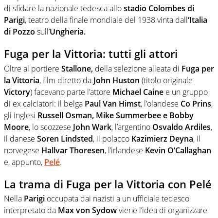
di sfidare la nazionale tedesca allo
stadio Colombes di
Parigi
, teatro della finale mondiale del 1938 vinta dall
‘Italia
di Pozzo
sull’
Ungheria.
Fuga per la Vittoria: tutti gli attori
Oltre al portiere
Stallone,
della selezione alleata di
Fuga per
la Vittoria
, film diretto da
John Huston
(titolo originale
Victory
) facevano parte l’attore
Michael Caine
e un gruppo
di ex calciatori: il belga
Paul Van Himst
, l’olandese
Co Prins
,
gli inglesi
Russell Osman, Mike Summerbee e Bobby
Moore
, lo scozzese
John Wark
, l’argentino
Osvaldo Ardiles
,
il danese
Soren Lindsted
, il polacco
Kazimierz Deyna
, il
norvegese
Hallvar Thoresen
, l’irlandese
Kevin O’Callaghan
e, appunto,
Pelé
.
La trama di Fuga per la Vittoria con Pelé
Nella
Parigi
occupata dai nazisti a un ufficiale tedesco
interpretato da
Max von Sydow
viene l’idea di organizzare