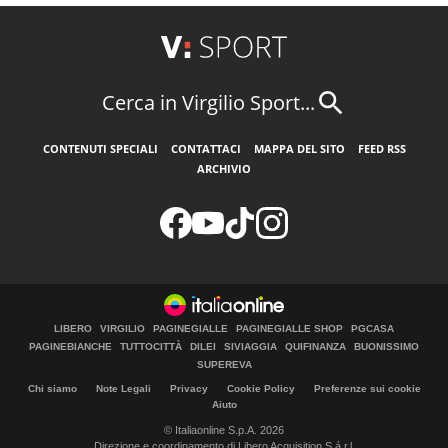
Cerca in Virgilio Sport...
CONTENUTI SPECIALI
CONTATTACI
MAPPA DEL SITO
FEED RSS
ARCHIVIO
LIBERO
VIRGILIO
PAGINEGIALLE
PAGINEGIALLE SHOP
PGCASA
PAGINEBIANCHE
TUTTOCITTÀ
DILEI
SIVIAGGIA
QUIFINANZA
BUONISSIMO
SUPEREVA
Chi siamo
Note Legali
Privacy
Cookie Policy
Preferenze sui cookie
Aiuto
© Italiaonline S.p.A. 2026
Direzione e coordinamento di Libero Acquisition S.á r.l.