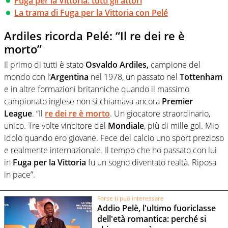
Fuga per la Vittoria: tutti gli attori
La trama di Fuga per la Vittoria con Pelé
Ardiles ricorda Pelé: “Il re dei re è
morto”
Il primo di tutti è stato
Osvaldo Ardiles,
campione del
mondo con l’
Argentina
nel 1978, un passato nel
Tottenham
e in altre formazioni britanniche quando il massimo
campionato inglese non si chiamava ancora
Premier
League
. “Il
re dei re è morto
. Un giocatore straordinario,
unico. Tre volte vincitore del
Mondiale
, più di mille gol. Mio
idolo quando ero giovane. Fece del calcio uno sport prezioso
e realmente internazionale. Il tempo che ho passato con lui
in
Fuga per la Vittoria
fu un sogno diventato realtà. Riposa
in pace”.
Forse ti può interessare
Addio Pelè, l'ultimo fuoriclasse
dell'età romantica: perché si