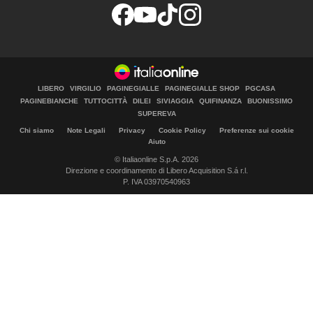
LIBERO
VIRGILIO
PAGINEGIALLE
PAGINEGIALLE SHOP
PGCASA
PAGINEBIANCHE
TUTTOCITTÀ
DILEI
SIVIAGGIA
QUIFINANZA
BUONISSIMO
SUPEREVA
Chi siamo
Note Legali
Privacy
Cookie Policy
Preferenze sui cookie
Aiuto
© Italiaonline S.p.A. 2026
Direzione e coordinamento di Libero Acquisition S.á r.l.
P. IVA 03970540963