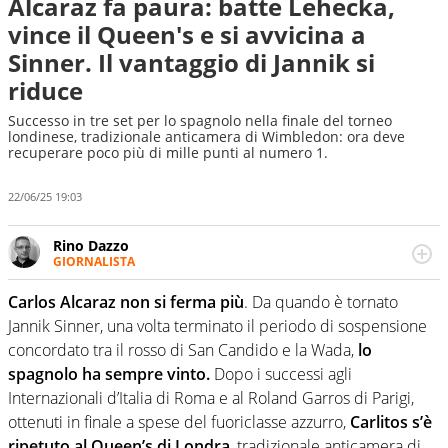
Alcaraz fa paura: batte Lehecka,
vince il Queen's e si avvicina a
Sinner. Il vantaggio di Jannik si
riduce
Successo in tre set per lo spagnolo nella finale del torneo
londinese, tradizionale anticamera di Wimbledon: ora deve
recuperare poco più di mille punti al numero 1.
22/06/25 19:03
Rino Dazzo
GIORNALISTA
Se mai ci fosse modo di traslare il glossario del calcio in
una nicchia di esperti, lui ne farebbe parte. Non si perde
Carlos Alcaraz non si ferma più
. Da quando è tornato
una svista arbitrale né gli umori social del mondo delle
Jannik Sinner, una volta terminato il periodo di sospensione
curve
concordato tra il rosso di San Candido e la Wada,
lo
spagnolo ha sempre vinto.
Dopo i successi agli
Internazionali d’Italia di Roma e al Roland Garros di Parigi,
ottenuti in finale a spese del fuoriclasse azzurro,
Carlitos s’è
ripetuto al Queen’s di Londra
, tradizionale anticamera di