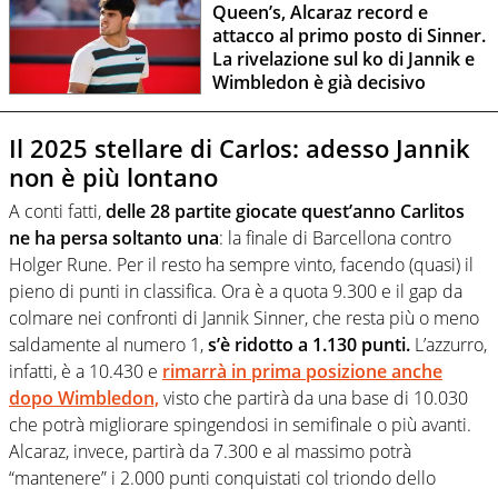
Queen’s, Alcaraz record e
attacco al primo posto di Sinner.
La rivelazione sul ko di Jannik e
Wimbledon è già decisivo
Il 2025 stellare di Carlos: adesso Jannik
non è più lontano
A conti fatti,
delle 28 partite giocate quest’anno Carlitos
ne ha persa soltanto una
: la finale di Barcellona contro
Holger Rune. Per il resto ha sempre vinto, facendo (quasi) il
pieno di punti in classifica. Ora è a quota 9.300 e il gap da
colmare nei confronti di Jannik Sinner, che resta più o meno
saldamente al numero 1,
s’è ridotto a 1.130 punti.
L’azzurro,
infatti, è a 10.430 e
rimarrà in prima posizione anche
dopo Wimbledon,
visto che partirà da una base di 10.030
che potrà migliorare spingendosi in semifinale o più avanti.
Alcaraz, invece, partirà da 7.300 e al massimo potrà
“mantenere” i 2.000 punti conquistati col triondo dello