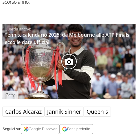
scorso anno.
Tennis, calendario 2025: da Melbourne alle ATP Finals,
ecco le date ufficiali
Getty
Carlos Alcaraz
Jannik Sinner
Queen s
Seguici su:
Google Discover
Fonti preferite