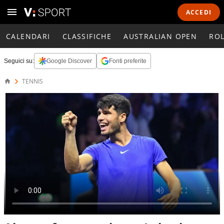
ACCEDI
CALENDARI
CLASSIFICHE
AUSTRALIAN OPEN
RO
Seguici su:
Google Discover
Fonti preferite
TENNIS