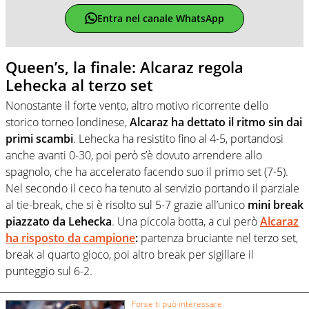
Entra nel canale WhatsApp
Queen’s, la finale: Alcaraz regola
Lehecka al terzo set
Nonostante il forte vento, altro motivo ricorrente dello
storico torneo londinese,
Alcaraz ha dettato il ritmo sin dai
primi scambi
. Lehecka ha resistito fino al 4-5, portandosi
anche avanti 0-30, poi però s’è dovuto arrendere allo
spagnolo, che ha accelerato facendo suo il primo set (7-5).
Nel secondo il ceco ha tenuto al servizio portando il parziale
al tie-break, che si è risolto sul 5-7 grazie all’unico
mini break
piazzato da Lehecka
. Una piccola botta, a cui però
Alcaraz
ha risposto da campione
:
partenza bruciante nel terzo set,
break al quarto gioco, poi altro break per sigillare il
punteggio sul 6-2.
Forse ti può interessare