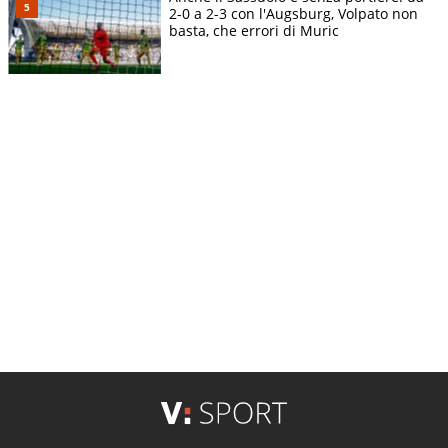
2-0 a 2-3 con l'Augsburg, Volpato non
basta, che errori di Muric