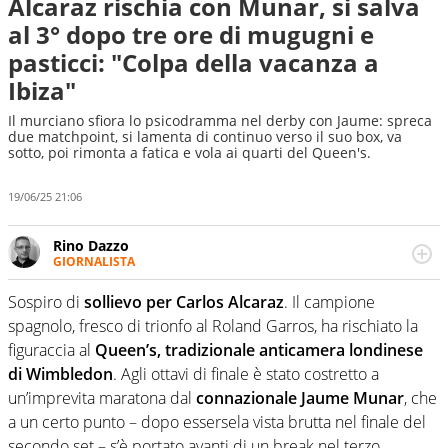
Alcaraz rischia con Munar, si salva
al 3° dopo tre ore di mugugni e
pasticci: "Colpa della vacanza a
Ibiza"
Il murciano sfiora lo psicodramma nel derby con Jaume: spreca
due matchpoint, si lamenta di continuo verso il suo box, va
sotto, poi rimonta a fatica e vola ai quarti del Queen's.
19/06/25 21:06
Rino Dazzo
GIORNALISTA
Se mai ci fosse modo di traslare il glossario del calcio in
una nicchia di esperti, lui ne farebbe parte. Non si perde
Sospiro di
sollievo per Carlos Alcaraz
. Il campione
una svista arbitrale né gli umori social del mondo delle
spagnolo, fresco di trionfo al Roland Garros, ha rischiato la
curve
figuraccia al
Queen’s, tradizionale anticamera londinese
di Wimbledon
. Agli ottavi di finale è stato costretto a
un’imprevita maratona dal
connazionale Jaume Munar
, che
a un certo punto – dopo essersela vista brutta nel finale del
secondo set – s’è portato avanti di un break nel terzo.