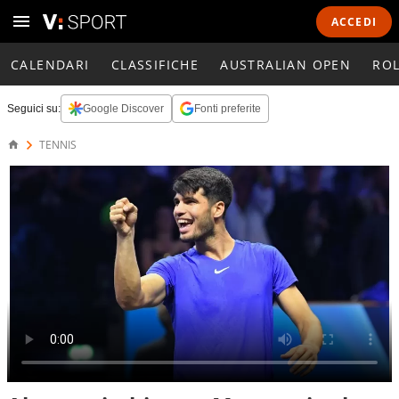
ACCEDI
CALENDARI
CLASSIFICHE
AUSTRALIAN OPEN
RO
Seguici su:
Google Discover
Fonti preferite
TENNIS