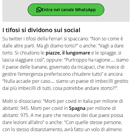
Entra nel canale WhatsApp
I tifosi si dividono sui social
Su twitter i tifosi della Ferrari si spaccano: “Non so come è
dalle altre parti. Ma gli diamo torto?” o anche: “Vagli a dare
torto. Si chiudono le
piazze, il lungomare
e le spiagge, si
lascia viaggiare così”, oppure: “Purtroppo ha ragione… siamo
il paese delle banane, governato da incapaci, che invece di
gestire l’emergenza preferiscono chiudere tutto” e ancora:
“Nulla accade per caso… siamo un paese di imbecilli gestito
dai più imbecilli di tutti, cosa potrebbe andare storto?!”.
Molti si dissociano: “Morti per covid in Italia per milione di
abitanti: 945. Morti per covid in
Spagna
per milione di
abitanti: 975. A me pare che nessuno dei due paesi possa
dare lezioni all’altro” o anche: “Con quelle stesse persone,
con lo stesso distanziamento, avrà fatto un volo di almeno