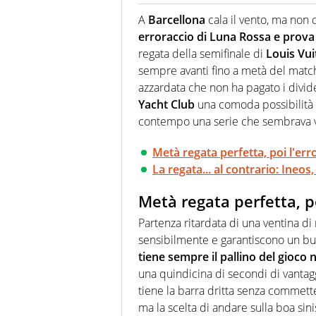
Giornalista (pubblicista) sportiv
chiedergli di boxe, di scherma,
A
Barcellona
cala il vento, ma non 
erroraccio di Luna Rossa e prova 
regata della semifinale di
Louis Vui
sempre avanti fino a metà del matc
azzardata che non ha pagato i divi
Yacht Club
una comoda possibilità 
contempo una serie che sembrava vi
Metà regata perfetta, poi l'err
La regata... al contrario: Ineos,
Metà regata perfetta, po
Partenza ritardata di una ventina di
sensibilmente e garantiscono un b
tiene sempre il pallino del gioco n
una quindicina di secondi di vantaggi
tiene la barra dritta senza commett
ma la scelta di andare sulla boa sini