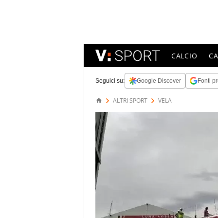
CALCIO
C
Seguici su:
Google Discover
Fonti pr
ALTRI SPORT
VELA