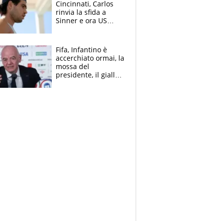
Cincinnati, Carlos
rinvia la sfida a
Sinner e ora US
Open di nuovo a
rischio
Fifa, Infantino è
accerchiato ormai, la
mossa del
presidente, il giallo
dimissioni e la verità
sulla telefonata a
Trump