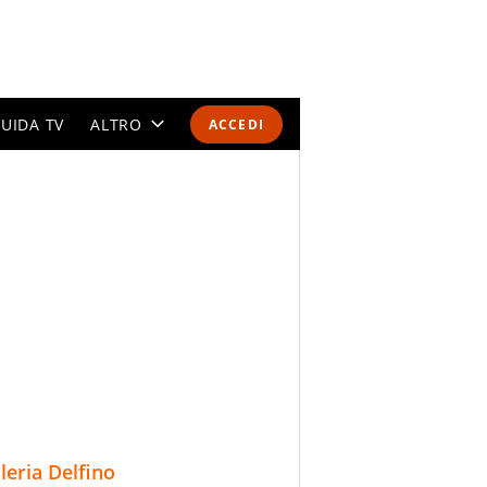
UIDA TV
ALTRO
ACCEDI
CALENDARI E CLASSIFICHE
ALTRI SPORT
MONDIALI 2026
OLIMPIADI
GOSSIP
LIFESTYLE
lleria Delfino