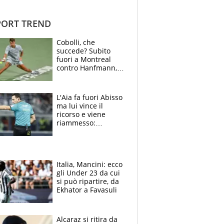
ORT TREND
Cobolli, che
succede? Subito
fuori a Montreal
contro Hanfmann,
per Flavio è tutta
colpa della tosse
L'Aia fa fuori Abisso
ma lui vince il
ricorso e viene
riammesso:
continua momento
nero per gli arbitri
Italia, Mancini: ecco
gli Under 23 da cui
si può ripartire, da
Ekhator a Favasuli
Alcaraz si ritira da