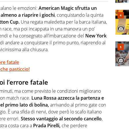
o a tutto campo, è il tuttologo di Virgilio Sport. Provate a
 di volley o di curling: ve ne farà innamorare
calano le emozioni:
American Magic sfrutta un
almeno a riaprire i giochi
, conquistando la quinta
tton Cup.
Una regata maledetta per la barca italiana,
h race, ma poi incappata in una manovra un po’
dendi e ha consegnato all’imbarcazione del
New York
di andare a conquistare il primo punto, riaprendo al
cinissima alla chiusura.
ore fatale
 che pasticcio!
i l’errore fatale
 minuti, ma come previsto le condizioni migliorano
uon match race.
Luna Rossa azzecca la partenza e
el primo lato di bolina,
arrivando al primo gate con
o. È una sfida di nervi, dove però lo scafo italiano
ere errori.
Stesso vantaggio al secondo cancello
,
stra costa cara a
Prada Pirelli,
che perdere