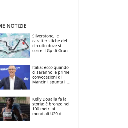
ME NOTIZIE
Silverstone, le
caratteristiche del
circuito dove si
corre il Gp di Gran
Bretagna del
Motomondiale
Italia: ecco quando
ci saranno le prime
convocazioni di
Mancini, spunta il
nome di Bergomi
Kelly Doualla fa la
storia: è bronzo nei
100 metri ai
mondiali U20 di
Eugene. "Ho
spazzato via l'ansia