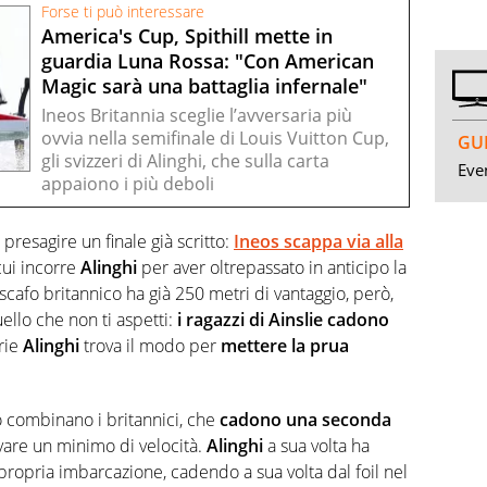
Forse ti può interessare
America's Cup, Spithill mette in
guardia Luna Rossa: "Con American
Magic sarà una battaglia infernale"
Ineos Britannia sceglie l’avversaria più
ovvia nella semifinale di Louis Vuitton Cup,
GUI
gli svizzeri di Alinghi, che sulla carta
Even
appaiono i più deboli
presagire un finale già scritto:
Ineos scappa via alla
 cui incorre
Alinghi
per aver oltrepassato in anticipo la
 scafo britannico ha già 250 metri di vantaggio, però,
llo che non ti aspetti:
i ragazzi di Ainslie cadono
erie
Alinghi
trova il modo per
mettere la prua
o combinano i britannici, che
cadono una seconda
vare un minimo di velocità.
Alinghi
a sua volta ha
propria imbarcazione, cadendo a sua volta dal foil nel