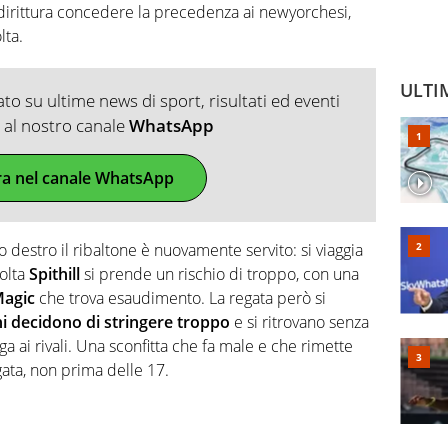
dirittura concedere la precedenza ai newyorchesi,
lta.
ULTI
o su ultime news di sport, risultati ed eventi
ti al nostro canale
WhatsApp
ra nel canale WhatsApp
to destro il ribaltone è nuovamente servito: si viaggia
volta
Spithill
si prende un rischio di troppo, con una
Magic
che trova esaudimento. La regata però si
ani decidono di stringere troppo
e si ritrovano senza
ai rivali. Una sconfitta che fa male e che rimette
gata, non prima delle 17.