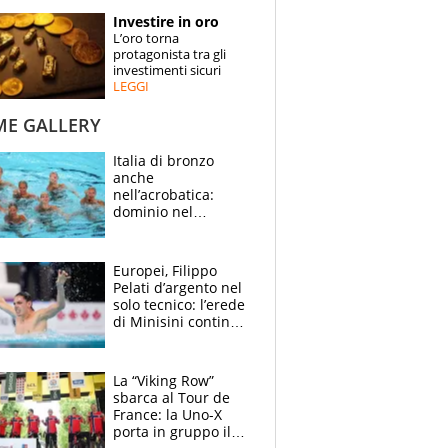
STORIE
Investire in oro
L’oro torna
SPECIALI
protagonista tra gli
investimenti sicuri
LEGGI
ESPERTI
ME GALLERY
CONTATTI
Italia di bronzo
anche
nell’acrobatica:
dominio nel
medagliere, ora
tocca a Ceccon, Curti
e compagni
Europei, Filippo
continuare
Pelati d’argento nel
solo tecnico: l’erede
di Minisini continua
a stupire, Los
Angeles è già nel
mirino
La “Viking Row”
sbarca al Tour de
France: la Uno-X
porta in gruppo il