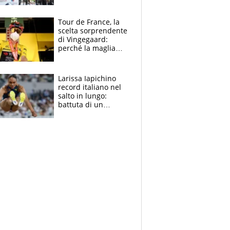
rito della Norvegia
di Haaland e
compagni
Tour de France, la
scelta sorprendente
di Vingegaard:
perché la maglia
gialla indossa la
mascherina, il
rischio da evitare
Larissa Iapichino
record italiano nel
salto in lungo:
battuta di un
centimetro mamma
Fiona May