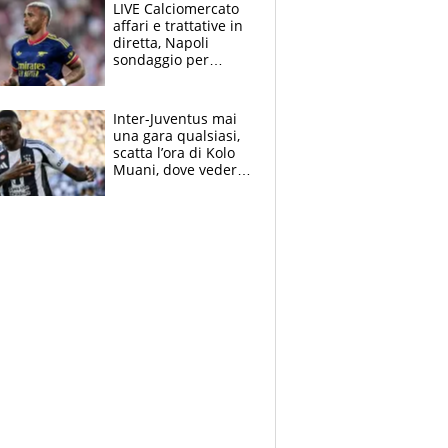
con una gran finale"
LIVE Calciomercato
affari e trattative in
diretta, Napoli
sondaggio per
Gabriel Jesus. Juve-
dilemma portiere, si
accende l'Atalanta
Inter-Juventus mai
una gara qualsiasi,
scatta l’ora di Kolo
Muani, dove vederla
in tv e le formazioni