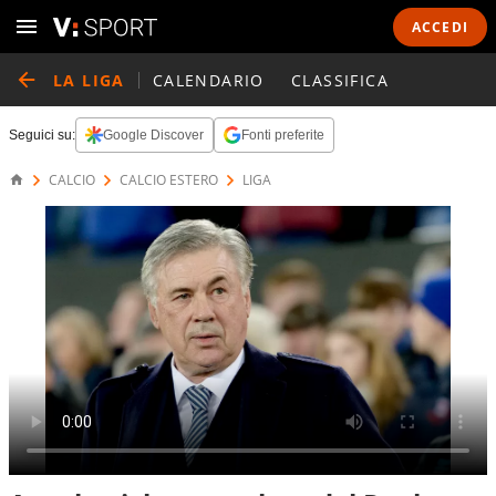
ACCEDI
LA LIGA
CALENDARIO
CLASSIFICA
Seguici su:
Google Discover
Fonti preferite
CALCIO
CALCIO ESTERO
LIGA