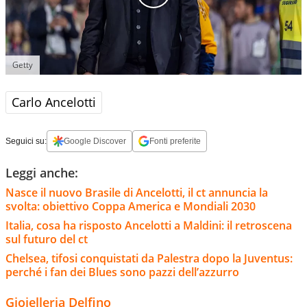
Getty
Carlo Ancelotti
Seguici su:
Google Discover
Fonti preferite
Leggi anche:
Nasce il nuovo Brasile di Ancelotti, il ct annuncia la
svolta: obiettivo Coppa America e Mondiali 2030
Italia, cosa ha risposto Ancelotti a Maldini: il retroscena
sul futuro del ct
Chelsea, tifosi conquistati da Palestra dopo la Juventus:
perché i fan dei Blues sono pazzi dell’azzurro
Gioielleria Delfino