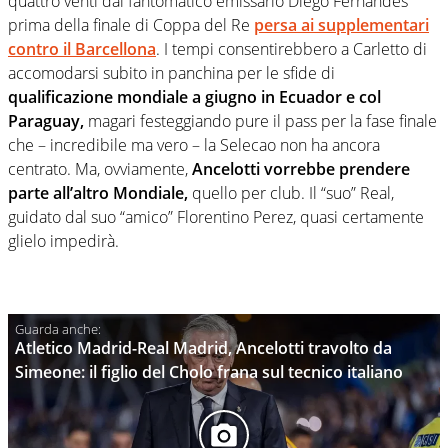
quattro venti dal fantomatico emissario Diego Fernandes
prima della finale di Coppa del Re
persa ai supplementari
contro il Barcellona
. I tempi consentirebbero a Carletto di
accomodarsi subito in panchina per le sfide di
qualificazione mondiale a giugno in Ecuador e col
Paraguay,
magari festeggiando pure il pass per la fase finale
che – incredibile ma vero – la Selecao non ha ancora
centrato. Ma, ovviamente,
Ancelotti vorrebbe prendere
parte all’altro Mondiale,
quello per club. Il “suo” Real,
guidato dal suo “amico” Florentino Perez, quasi certamente
glielo impedirà.
Atletico Madrid-Real Madrid, Ancelotti travolto da
Simeone: il figlio del Cholo frana sul tecnico italiano