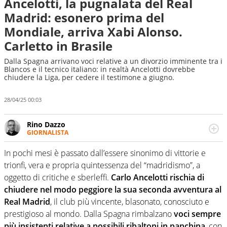
Ancelotti, la pugnalata del Real
Madrid: esonero prima del
Mondiale, arriva Xabi Alonso.
Carletto in Brasile
Dalla Spagna arrivano voci relative a un divorzio imminente tra i
Blancos e il tecnico italiano: in realtà Ancelotti dovrebbe
chiudere la Liga, per cedere il testimone a giugno.
28/04/25 00:03
Rino Dazzo
GIORNALISTA
Se mai ci fosse modo di traslare il glossario del calcio in
una nicchia di esperti, lui ne farebbe parte. Non si perde
In pochi mesi è passato dall’essere sinonimo di vittorie e
una svista arbitrale né gli umori social del mondo delle
trionfi, vera e propria quintessenza del “madridismo”, a
curve
oggetto di critiche e sberleffi.
Carlo Ancelotti rischia di
chiudere nel modo peggiore la sua seconda avventura al
Real Madrid
, il club più vincente, blasonato, conosciuto e
prestigioso al mondo. Dalla Spagna rimbalzano
voci sempre
più insistenti relative a possibili ribaltoni in panchina
, con