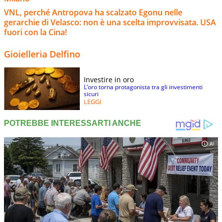
VNL, perché Antropova ha scalzato Egonu nelle
gerarchie di Velasco: non è una scelta improvvisata. USA
fuori con la Cina!
Gioielleria Delfino
Investire in oro
L’oro torna protagonista tra gli investimenti
sicuri
LEGGI