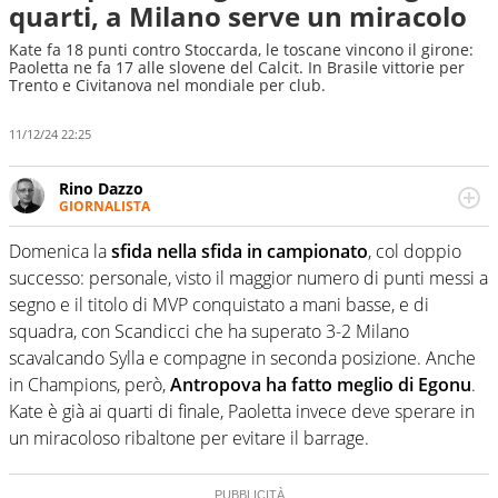
quarti, a Milano serve un miracolo
Kate fa 18 punti contro Stoccarda, le toscane vincono il girone:
Paoletta ne fa 17 alle slovene del Calcit. In Brasile vittorie per
Trento e Civitanova nel mondiale per club.
11/12/24 22:25
Rino Dazzo
GIORNALISTA
Se mai ci fosse modo di traslare il glossario del calcio in
una nicchia di esperti, lui ne farebbe parte. Non si perde
Domenica la
sfida nella sfida in campionato
, col doppio
una svista arbitrale né gli umori social del mondo delle
successo: personale, visto il maggior numero di punti messi a
curve
segno e il titolo di MVP conquistato a mani basse, e di
squadra, con Scandicci che ha superato 3-2 Milano
scavalcando Sylla e compagne in seconda posizione. Anche
in Champions, però,
Antropova ha fatto meglio di Egonu
.
Kate è già ai quarti di finale, Paoletta invece deve sperare in
un miracoloso ribaltone per evitare il barrage.