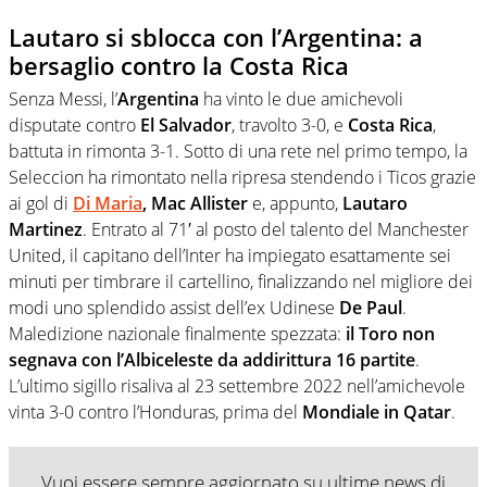
Lautaro si sblocca con l’Argentina: a
bersaglio contro la Costa Rica
Senza Messi, l’
Argentina
ha vinto le due amichevoli
disputate contro
El Salvador
, travolto 3-0, e
Costa Rica
,
battuta in rimonta 3-1. Sotto di una rete nel primo tempo, la
Seleccion ha rimontato nella ripresa stendendo i Ticos grazie
ai gol di
Di Maria
, Mac Allister
e, appunto,
Lautaro
Martinez
. Entrato al 71′ al posto del talento del Manchester
United, il capitano dell’Inter ha impiegato esattamente sei
minuti per timbrare il cartellino, finalizzando nel migliore dei
modi uno splendido assist dell’ex Udinese
De Paul
.
Maledizione nazionale finalmente spezzata:
il Toro non
segnava con l’Albiceleste da addirittura 16 partite
.
L’ultimo sigillo risaliva al 23 settembre 2022 nell’amichevole
vinta 3-0 contro l’Honduras, prima del
Mondiale in Qatar
.
Vuoi essere sempre aggiornato su ultime news di