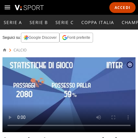
ACCEDI
SERIE A
SERIE B
SERIE C
COPPA ITALIA
CHAMP
Seguici su:
Google Discover
Fonti preferite
CALCIO