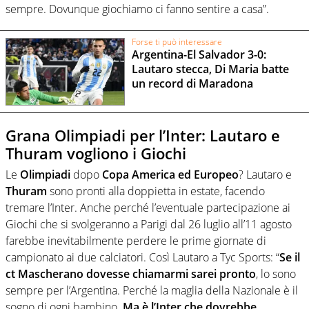
sempre. Dovunque giochiamo ci fanno sentire a casa”.
Forse ti può interessare
Argentina-El Salvador 3-0:
Lautaro stecca, Di Maria batte
un record di Maradona
Grana Olimpiadi per l’Inter: Lautaro e
Thuram vogliono i Giochi
Le
Olimpiadi
dopo
Copa America ed Europeo
? Lautaro e
Thuram
sono pronti alla doppietta in estate, facendo
tremare l’Inter. Anche perché l’eventuale partecipazione ai
Giochi che si svolgeranno a Parigi dal 26 luglio all’11 agosto
farebbe inevitabilmente perdere le prime giornate di
campionato ai due calciatori. Così Lautaro a Tyc Sports: “
Se il
ct Mascherano dovesse chiamarmi sarei pronto
, lo sono
sempre per l’Argentina. Perché la maglia della Nazionale è il
sogno di ogni bambino.
Ma è l’Inter che dovrebbe