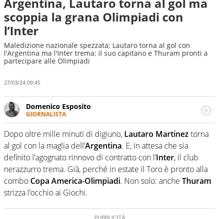
Argentina, Lautaro torna al gol ma
scoppia la grana Olimpiadi con
l’Inter
Maledizione nazionale spezzata: Lautaro torna al gol con
l'Argentina ma l'Inter trema: il suo capitano e Thuram pronti a
partecipare alle Olimpiadi
27/03/24 09:45
Domenico Esposito
GIORNALISTA
Da vent’anni in campo e sul campo per vivere ogni evento
in tutte le sue sfaccettature. Passione smisurata per il
Dopo oltre mille minuti di digiuno,
Lautaro Martinez
torna
calcio e per la sfera di cuoio. Il pallone è una cosa
al gol con la maglia dell’
Argentina
. E, in attesa che sia
serissima, guai a dirgli di no
definito l’agognato rinnovo di contratto con l’
Inter
, il club
nerazzurro trema. Già, perché in estate il Toro è pronto alla
combo
Copa America-Olimpiadi
. Non solo: anche
Thuram
strizza l’occhio ai Giochi.