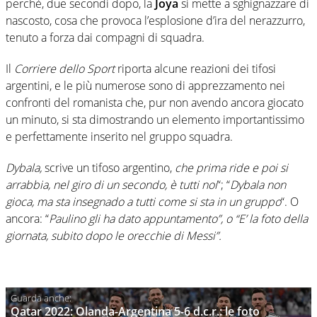
perchè, due secondi dopo, la
Joya
si mette a sghignazzare di
nascosto, cosa che provoca l’esplosione d’ira del nerazzurro,
tenuto a forza dai compagni di squadra.
Il
Corriere dello Sport
riporta alcune reazioni dei tifosi
argentini, e le più numerose sono di apprezzamento nei
confronti del romanista che, pur non avendo ancora giocato
un minuto, si sta dimostrando un elemento importantissimo
e perfettamente inserito nel gruppo squadra.
Dybala,
scrive un tifoso argentino,
che prima ride e poi si
arrabbia, nel giro di un secondo, è tutti noi
“; “
Dybala non
gioca, ma sta insegnado a tutti come si sta in un gruppo
“. O
ancora: “
Paulino gli ha dato appuntamento”, o “E’ la foto della
giornata, subito dopo le orecchie di Messi”.
Qatar 2022: Olanda-Argentina 5-6 d.c.r.: le foto