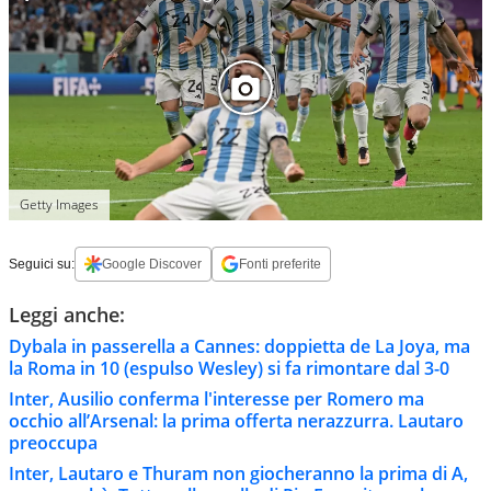
Getty Images
Seguici su:
Google Discover
Fonti preferite
Leggi anche:
Dybala in passerella a Cannes: doppietta de La Joya, ma
la Roma in 10 (espulso Wesley) si fa rimontare dal 3-0
Inter, Ausilio conferma l'interesse per Romero ma
occhio all’Arsenal: la prima offerta nerazzurra. Lautaro
preoccupa
Inter, Lautaro e Thuram non giocheranno la prima di A,