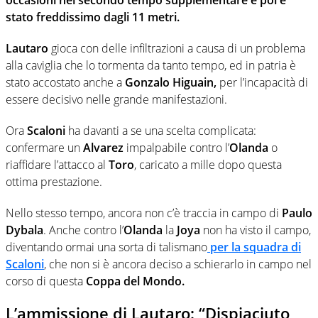
occasioni nel secondo tempo supplementare e poi è
stato freddissimo dagli 11 metri.
Lautaro
gioca con delle infiltrazioni a causa di un problema
alla caviglia che lo tormenta da tanto tempo, ed in patria è
stato accostato anche a
Gonzalo Higuain,
per l’incapacità di
essere decisivo nelle grande manifestazioni.
Ora
Scaloni
ha davanti a se una scelta complicata:
confermare un
Alvarez
impalpabile contro l’
Olanda
o
riaffidare l’attacco al
Toro
, caricato a mille dopo questa
ottima prestazione.
Nello stesso tempo, ancora non c’è traccia in campo di
Paulo
Dybala
. Anche contro l’
Olanda
la
Joya
non ha visto il campo,
diventando ormai una sorta di talismano
per la squadra di
Scaloni
, che non si è ancora deciso a schierarlo in campo nel
corso di questa
Coppa del Mondo.
L’ammissione di Lautaro: “Dispiaciuto