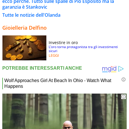
ecco perchè. Tutto sulle spalle di Pio Esposito ma la
garanzia è Stankovic
Tutte le notizie dell'Olanda
Gioielleria Delfino
Investire in oro
L’oro torna protagonista tra gli investimenti
sicuri
LEGGI