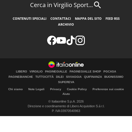
Cerca in Virgilio Sport...
CONTENUTI SPECIALI
CONTATTACI
MAPPA DEL SITO
FEED RSS
ARCHIVIO
LIBERO
VIRGILIO
PAGINEGIALLE
PAGINEGIALLE SHOP
PGCASA
PAGINEBIANCHE
TUTTOCITTÀ
DILEI
SIVIAGGIA
QUIFINANZA
BUONISSIMO
SUPEREVA
Chi siamo
Note Legali
Privacy
Cookie Policy
Preferenze sui cookie
Aiuto
© Italiaonline S.p.A. 2026
Direzione e coordinamento di Libero Acquisition S.á r.l.
P. IVA 03970540963