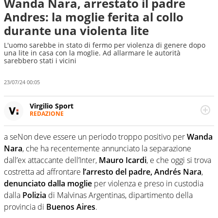
Wanda Nara, arrestato il padre
Andres: la moglie ferita al collo
durante una violenta lite
L'uomo sarebbe in stato di fermo per violenza di genere dopo
una lite in casa con la moglie. Ad allarmare le autorità
sarebbero stati i vicini
23/07/24 00:05
Virgilio Sport
REDAZIONE
Da oltre 20 anni informa in modo obiettivo e
appassionato su tutto il mondo dello sport. Calcio,
a seNon deve essere un periodo troppo positivo per
Wanda
calciomercato, F1, Motomondiale ma anche tennis,
Nara
, che ha recentemente annunciato la separazione
volley, basket: su Virgilio Sport i tifosi e gli appassionati
sanno che troveranno sempre copertura completa e
dall’ex attaccante dell’Inter,
Mauro Icardi
, e che oggi si trova
zero faziosità. La squadra di Virgilio Sport è formata da
costretta ad affrontare
l’arresto del padre, Andrés Nara
,
giornalisti ed esperti di sport abili sia nel gioco di
denunciato dalla moglie
per violenza e preso in custodia
rimessa quando intercettano le notizie e le rilanciano
dalla
Polizia
di Malvinas Argentinas, dipartimento della
verso la rete, sia nella costruzione dal basso quando
creano contenuti 100% originali ed esclusivi.
provincia di
Buenos Aires
.