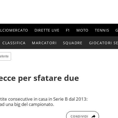
ALCIOMERCATO
DIRETTE LIVE
F1
MOTO
TENNIS
G
CLASSIFICA
MARCATORI
SQUADRE
GIOCATORI SE
eferite
 Lecce per sfatare due
ite consecutive in casa in Serie B dal 2013:
 ad una big del campionato.
CONDIVIDI