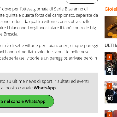
Gioie
a” dove per l’ottava giornata di Serie B saranno di
nte quinta e quarta forza del campionato, separate da
 sono reduci da quattro vittorie consecutive, nelle
tre i bianconeri vogliono sfatare il tabù contro le big
e Brescia.
ULTI
cio è di sette vittorie per i bianconeri, cinque pareggi
giani hanno rimediato solo due sconfitte nelle nove
cadetteria (sei vittorie e un pareggio), arrivate però in
o su ultime news di sport, risultati ed eventi
ti al nostro canale
WhatsApp
ra nel canale WhatsApp