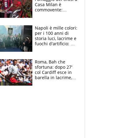
Casa Milan è
commovente:
maglie, bandiere,
sciarpe, lacrime e
bigliettini
Napoli è mille colori:
per i 100 anni di
storia luci, lacrime e
fuochi d'artificio: De
Laurentiis salta al
coro anti-Juve
Roma, Bah che
sfortuna: dopo 27'
col Cardiff esce in
barella in lacrime,
Dybala rigore da
schiaffi, i giallorossi
prendono 3 gol in
45'