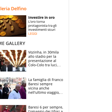
STORIE
lleria Delfino
SPECIALI
Investire in oro
L’oro torna
ESPERTI
protagonista tra gli
investimenti sicuri
LEGGI
CONTATTI
ME GALLERY
Vozinha, in 30mila
allo stadio per la
presentazione al
Colo-Colo tra luci,
spettacolo, elicotteri
e paracadutisti
La famiglia di Franco
Baresi sempre
vicina anche
nell'ultimo viaggio,
la moglie Maura, i
figli e i suoi cari
circondati
Baresi 6 per sempre,
dall'affetto dei tifosi
l'omaggio dei tifosi a