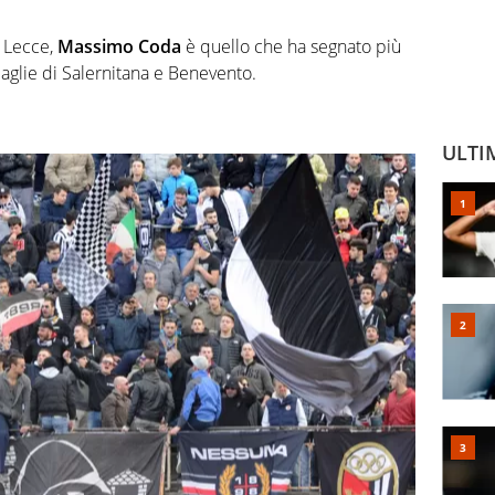
l Lecce,
Massimo Coda
è quello che ha segnato più
 maglie di Salernitana e Benevento.
ULTI