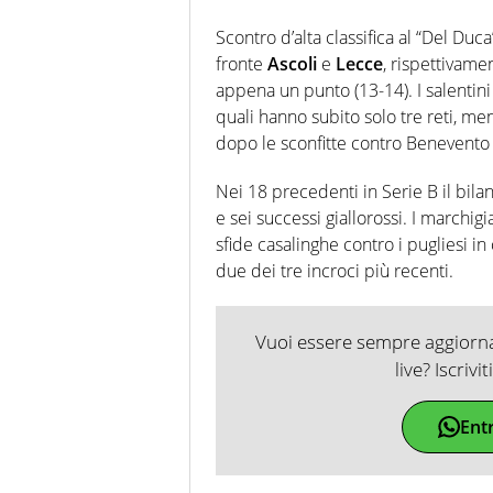
Scontro d’alta classifica al “Del Duc
fronte
Ascoli
e
Lecce
, rispettivame
appena un punto (13-14). I salentini
quali hanno subito solo tre reti, men
dopo le sconfitte contro Benevento 
Nei 18 precedenti in Serie B il bilan
e sei successi giallorossi. I marchi
sfide casalinghe contro i pugliesi in 
due dei tre incroci più recenti.
Vuoi essere sempre aggiornat
live? Iscrivi
Ent