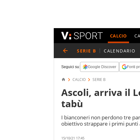
CALCIO
C
SERIE B
CALENDARIO
Seguici su:
Google Discover
Fonti pr
CALCIO
SERIE B
Ascoli, arriva il
tabù
I bianconeri non perdono tre part
obiettivo strappare i primi punti
15/10/21 17:45