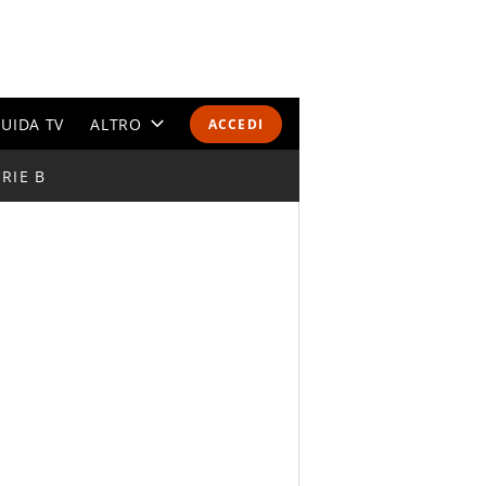
UIDA TV
ALTRO
ACCEDI
RIE B
CALENDARI E CLASSIFICHE
ALTRI SPORT
MONDIALI 2026
OLIMPIADI
GOSSIP
LIFESTYLE