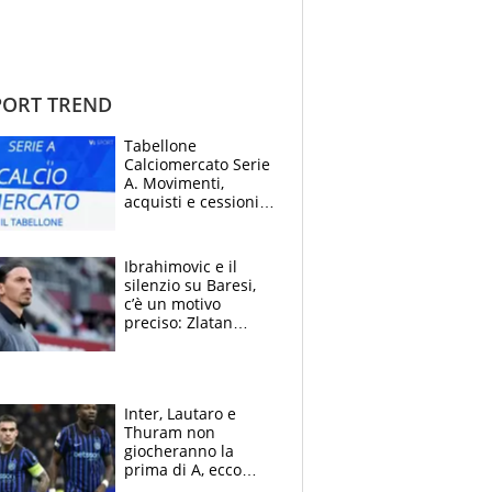
ORT TREND
Tabellone
Calciomercato Serie
A. Movimenti,
acquisti e cessioni:
estate 2026-27
Ibrahimovic e il
silenzio su Baresi,
c’è un motivo
preciso: Zlatan
segnato dalla
tragedia del fratello
e dalla morte di
Raiola
Inter, Lautaro e
Thuram non
giocheranno la
prima di A, ecco
perchè. Tutto sulle