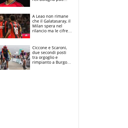
cambiare il volto dei
bianconeri
A Leao non rimane
che il Galatasaray, il
Milan spera nel
rilancio ma le cifre
non soddisfano: il
crollo nell'estate
delle tensioni
Ciccone e Scaroni,
due secondi posti
tra orgoglio e
rimpianto a Burgos
e in Polonia. E si
rivede Pellizzari