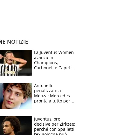
ME NOTIZIE
La Juventus Women
avanza in
Champions,
Carbonell e Capeta
stendono il
Torreense
Antonelli
penalizzato a
Monza: Mercedes
pronta a tutto per
frenare Ferrari.
Vasseur avverte
sull’ADUO: “Cambia
Juventus, ore
poco”
decisive per Zirkzee:
perché con Spalletti
l’ex Bologna può