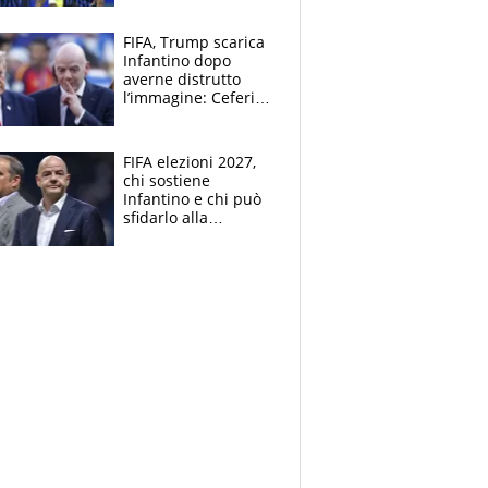
spalle di Pio
Esposito ma la
FIFA, Trump scarica
garanzia è Stankovic
Infantino dopo
averne distrutto
l’immagine: Ceferin
sceglie la
Supercoppa per il
contrattacco
FIFA elezioni 2027,
chi sostiene
Infantino e chi può
sfidarlo alla
presidenza: la
nuova geografia del
calcio