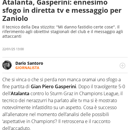
Atalanta, Gasperini: ennesimo
sfogo in diretta tv e messaggio per
Zaniolo
Il tecnico della Dea stizzito: "Mi danno fastidio certe cose". Il
riferimento agli obiettivi stagionali del club e il messaggio agli
attaccanti
22/01/25 13:00
Dario Santoro
GIORNALISTA
Scrive, commenta, racconta lo sport in tutte le
sfaccettature. Tocca l'apice quando ha modo di
Che si vinca o che si perda non manca oramai uno sfogo a
concentrarsi sulle interviste ai grandi protagonisti
fine partita di
Gian Piero Gasperini
. Dopo il travolgente 5-0
dell’
Atalanta
contro lo Sturm Graz in Champions League, il
tecnico dei nerazzurri ha parlato alle tv ma si è mostrato
notevolmente infastidito su un aspetto. Cosa è successo
all’allenatore nel momento dell’analisi delle possibili
‘aspettative in Champions’? Il retroscena e il racconto
dell’accaduto.