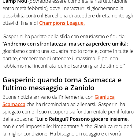
Camp Nou
(dovrebbe essere completa la ristrutturazione
entro metà febbraio), dove i nerazzurri si giocheranno la
possibilità contro il Barcellona di accedere direttamente agli
ottavi di finale di
Champions League.
Gasperini ha parlato della sfida con entusiasmo e fiducia:
“
Andremo con sfrontatezza, ma senza perdere umiltà:
giochiamo contro una squadra molto forte e, come in tutte le
partite, cercheremo di ottenere il massimo. E poi non
l’abbiamo mai incontrata, quindi sarà un grande stimolo.”
Gasperini: quando torna Scamacca e
l’ultimo messaggio a Zaniolo
Buone notizie arrivano dall’infermeria, con
Gianluca
Scamacca
che ha ricominciato ad allenarsi. Gasperini ha
spiegato come il suo recupero sia fondamentale per il futuro
della squadra:
“Lui o Retegui? Possono giocare insieme,
non è così impossibile: l’importante è che Gianluca recuperi
la miglior condizione. Ha bisogno di rodaggio e ci vorrà