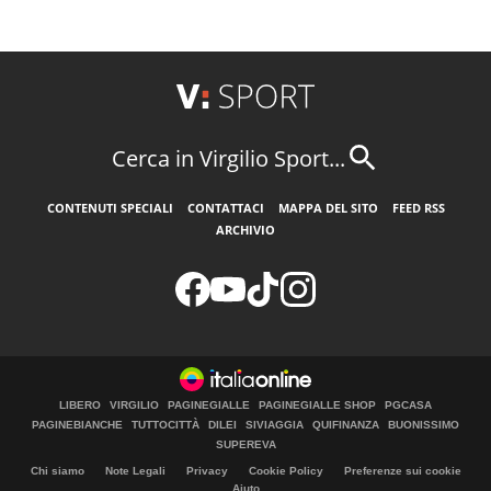
Cerca in Virgilio Sport...
CONTENUTI SPECIALI
CONTATTACI
MAPPA DEL SITO
FEED RSS
ARCHIVIO
LIBERO
VIRGILIO
PAGINEGIALLE
PAGINEGIALLE SHOP
PGCASA
PAGINEBIANCHE
TUTTOCITTÀ
DILEI
SIVIAGGIA
QUIFINANZA
BUONISSIMO
SUPEREVA
Chi siamo
Note Legali
Privacy
Cookie Policy
Preferenze sui cookie
Aiuto