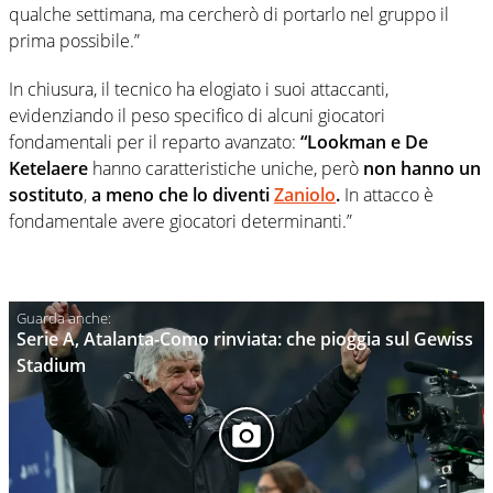
qualche settimana, ma cercherò di portarlo nel gruppo il
prima possibile.”
In chiusura, il tecnico ha elogiato i suoi attaccanti,
evidenziando il peso specifico di alcuni giocatori
fondamentali per il reparto avanzato:
“Lookman e De
Ketelaere
hanno caratteristiche uniche, però
non hanno un
sostituto
,
a meno che lo diventi
Zaniolo
.
In attacco è
fondamentale avere giocatori determinanti.”
Serie A, Atalanta-Como rinviata: che pioggia sul Gewiss
Stadium