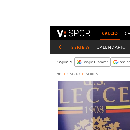
CALCIO
C
SERIE A
CALENDARIO
Seguici su:
Google Discover
Fonti pr
CALCIO
SERIE A