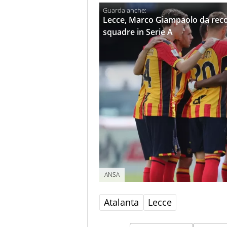
Lecce, Marco Giampaolo da reco
squadre in Serie A
ANSA
Atalanta
Lecce