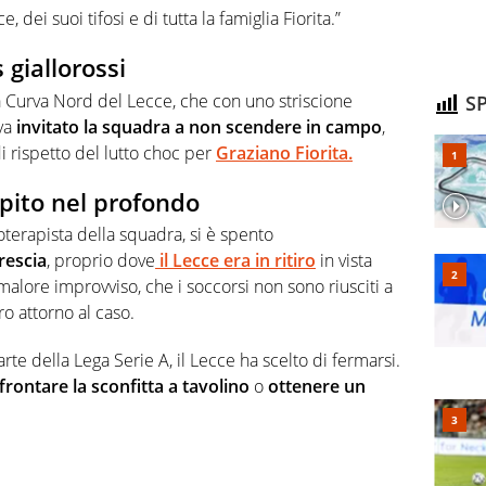
 dei suoi tifosi e di tutta la famiglia Fiorita.”
 giallorossi
lla Curva Nord del Lecce, che con uno striscione
SP
eva
invitato la squadra a non scendere in campo
,
 rispetto del lutto choc per
Graziano Fiorita.
pito nel profondo
ioterapista della squadra, si è spento
rescia
, proprio dove
il Lecce era in ritiro
in vista
 malore improvviso, che i soccorsi non sono riusciti a
o attorno al caso.
arte della Lega Serie A, il Lecce ha scelto di fermarsi.
frontare la sconfitta a tavolino
o
ottenere un