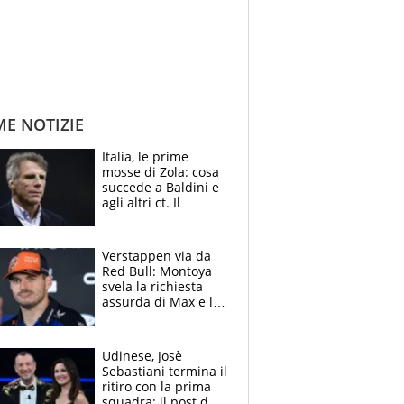
ME NOTIZIE
Italia, le prime
mosse di Zola: cosa
succede a Baldini e
agli altri ct. Il
Borussia tenta un
altro sgarbo agli
azzurri
Verstappen via da
Red Bull: Montoya
svela la richiesta
assurda di Max e lo
avverte: “Sicuro
Mercedes e
McLaren siano
Udinese, Josè
meglio?”
Sebastiani termina il
ritiro con la prima
squadra: il post del