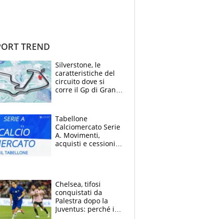
ORT TREND
Silverstone, le
caratteristiche del
circuito dove si
corre il Gp di Gran
Bretagna del
Motomondiale
Tabellone
Calciomercato Serie
A. Movimenti,
acquisti e cessioni:
estate 2026-27
Chelsea, tifosi
conquistati da
Palestra dopo la
Juventus: perché i
fan dei Blues sono