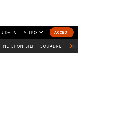
UIDA TV
ALTRO
ACCEDI
INDISPONIBILI
CALENDARI E CLASSIFICHE
SQUADRE
GIOCATORI SERIE A
ALTRI SPORT
MONDIALI 2026
OLIMPIADI
GOSSIP
LIFESTYLE