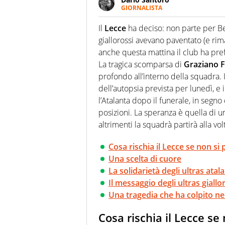
GIORNALISTA
Scrive, commenta, racconta lo s
modo di concentrarsi sulle inte
Il
Lecce
ha deciso: non parte per Be
giallorossi avevano paventato (e rim
anche questa mattina il club ha pref
La tragica scomparsa di
Graziano Fi
profondo all’interno della squadra. In
dell’autopsia prevista per lunedì, e 
l’Atalanta dopo il funerale, in segno 
posizioni. La speranza è quella di u
altrimenti la squadrà partirà alla v
Cosa rischia il Lecce se non si
Una scelta di cuore
La solidarietà degli ultras atala
Il messaggio degli ultras giallo
Una tragedia che ha colpito n
Cosa rischia il Lecce se