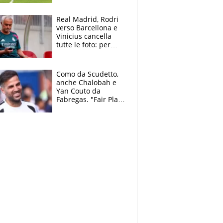
pazzi dell’azzurro
Real Madrid, Rodri
verso Barcellona e
Vinicius cancella
tutte le foto: per
Mourinho due grane
da risolvere
Como da Scudetto,
anche Chalobah e
Yan Couto da
Fabregas. "Fair Play
Finanziario?
Pagheremo la
multa"