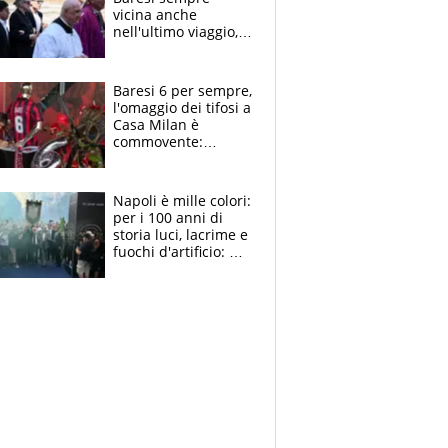
vicina anche
nell'ultimo viaggio,
la moglie Maura, i
figli e i suoi cari
circondati
Baresi 6 per sempre,
dall'affetto dei tifosi
l'omaggio dei tifosi a
Casa Milan è
commovente:
maglie, bandiere,
sciarpe, lacrime e
bigliettini
Napoli è mille colori:
per i 100 anni di
storia luci, lacrime e
fuochi d'artificio: De
Laurentiis salta al
coro anti-Juve