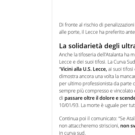
Di fronte al rischio di penalizzazion
alle porte, il Lecce ha preferito ant
La solidarietà degli ultr
Anche la tifoseria dell’Atalanta ha m
Lecce e dei suoi tifosi. La Curva S
“
Vicini alla U.S. Lecce,
ai suoi tifosi
dimostra ancora una volta la manca
per ultimo professionista da parte 
sempre più compresso e vincolato da
di
passare oltre il dolore e scend
10/01/93. La morte è uguale per tutti
Continua poi il comunicato: “Se At
non attaccheremo striscioni,
non s
in curva sud.