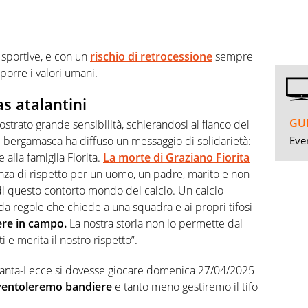
i sportive, e con un
rischio di retrocessione
sempre
eporre i valori umani.
as atalantini
GUI
ostrato grande sensibilità, schierandosi al fianco del
Even
ud bergamasca ha diffuso un messaggio di solidarietà:
 e alla famiglia Fiorita.
La morte di Graziano Fiorita
nza di rispetto per un uomo, un padre, marito e non
di questo contorto mondo del calcio. Un calcio
 regole che chiede a una squadra e ai propri tifosi
ere in campo.
La nostra storia non lo permette dal
 e merita il nostro rispetto”.
alanta-Lecce si dovesse giocare domenica 27/04/2025
ventoleremo bandiere
e tanto meno gestiremo il tifo