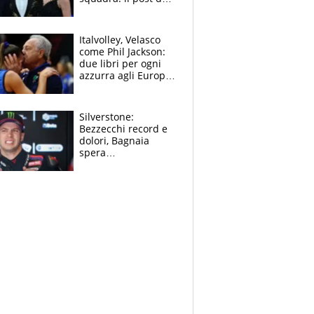
figlio di Amadeus e
Sanremo sullo
sfondo
Italvolley, Velasco
come Phil Jackson:
due libri per ogni
azzurra agli Europei.
Quello per Sylla è
“geniale”
Silverstone:
Bezzecchi record e
dolori, Bagnaia
spera
nell'antidolorifico,
Marquez si tira fuori
e vota Aprilia