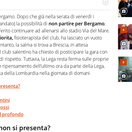
port in tutte le sfaccettature. Tocca l'apice quando ha
rviste ai grandi protagonisti
rgamo. Dopo che già nella serata di venerdì i
andato) la possibilità di
non partire per Bergamo
,
erito continuare ad allenarsi allo stadio Via del Mare.
orita,
fisioterapista del club, ha lasciato un vuoto
tanto, la salma si trova a Brescia, in attesa
il club salentino ha chiesto di posticipare la gara con
di rispetto. Tuttavia, la Lega resta ferma sulle proprie
n ripensamento dell’ultimo ora da parte della Lega,
olta della Lombardia nella giornata di domani.
 presenta?
ntini
rossi
el profondo
 non si presenta?