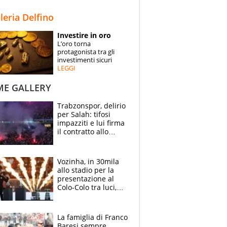
STORIE
lleria Delfino
SPECIALI
Investire in oro
L’oro torna
ESPERTI
protagonista tra gli
investimenti sicuri
LEGGI
CONTATTI
ME GALLERY
Trabzonspor, delirio
per Salah: tifosi
impazziti e lui firma
il contratto allo
stadio
Vozinha, in 30mila
allo stadio per la
presentazione al
Colo-Colo tra luci,
spettacolo, elicotteri
e paracadutisti
La famiglia di Franco
Baresi sempre