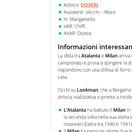
Arbitro:
DOVERI
Assistenti: Vecchi – Moro
IV: Manganiello
VAR: Chiffi
AVAR: Dionisi
Informazioni interessan
La sfida tra
Atalanta
e
Milan
arriva
campionato e prova a spingere la str
rispondono con una difesa di ferro i
casa.
Occhi su
Lookman
, che a Bergamo 
striscia realizzativa e pronto a incid
L’Atalanta
ha battuto il
Milan
in 
la seconda volta nella sua storia i
rossoneri (l’altra tra 1940 e 1941)
Il
Milan
ha perso le ultime due t