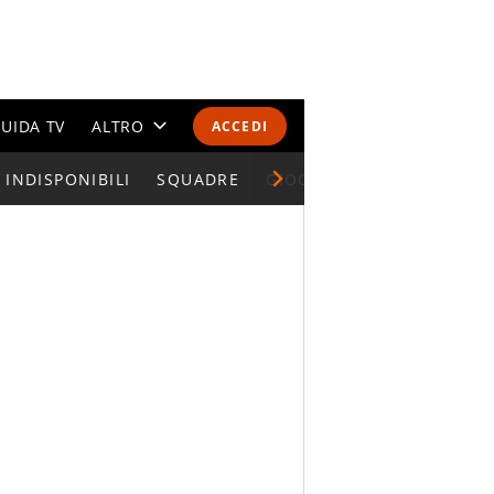
UIDA TV
ALTRO
ACCEDI
INDISPONIBILI
CALENDARI E CLASSIFICHE
SQUADRE
GIOCATORI SERIE A
ALTRI SPORT
MONDIALI 2026
OLIMPIADI
GOSSIP
LIFESTYLE