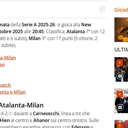
Gioie
odo obiettivo e appassionato su tutto il mondo dello
 F1, Motomondiale ma anche tennis, volley, basket: su
rnata
della
Serie A 2025-26
: si gioca alla
New
appassionati sanno che troveranno sempre copertura
tobre 2025
alle
20:45
. Classifica:
Atalanta
7ª con 12
squadra di Virgilio Sport è formata da giornalisti ed
gioco di rimessa quando intercettano le notizie e le
tti e 6 subiti),
Milan
3° con 17 punti (5 vittorie, 2
 nella costruzione dal basso quando creano contenuti
 subite).
ULTI
ta-Milan
lan
match
lanta e Milan
 Atalanta-Milan
4-2-1: davanti a
Carnesecchi
, linea a tre che
Hien
al centro e
Ahanor
sul centro-sinistra. Sulle
ovrebbero garantire ampiezza, con
Ederson
e