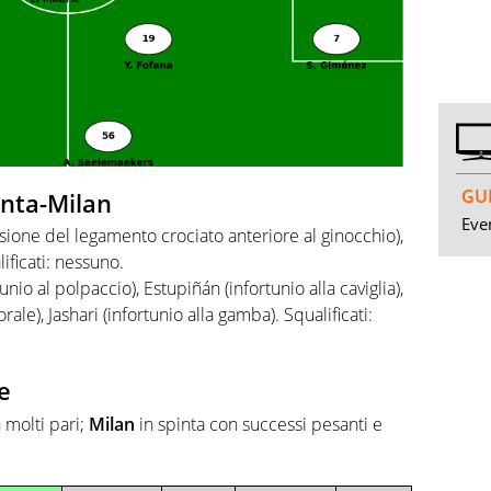
GUI
lanta-Milan
Even
esione del legamento crociato anteriore al ginocchio),
lificati: nessuno.
unio al polpaccio), Estupiñán (infortunio alla caviglia),
ale), Jashari (infortunio alla gamba). Squalificati:
e
 molti pari;
Milan
in spinta con successi pesanti e