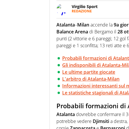
Virgilio Sport
REDAZIONE
Da oltre 20 anni informa in m
sport. Calcio, calciomercato,
Atalanta
–
Milan
accende la
9a gio
Virgilio Sport i tifosi e gli 
Balance Arena
di Bergamo il
28 ot
completa e zero faziosità. La 
esperti di sport abili sia nel 
punti (2 vittorie e 6 pareggi; 12 gol fa
rilanciano verso la rete, sia
pareggi e 1 sconfitta; 13 reti atte e 6
100% originali ed esclusivi.
Probabili formazioni di Atalan
Gli indisponibili di Atalanta-Mi
Le ultime partite giocate
L'arbitro di Atalanta-Milan
Informazioni interessanti sul 
Le statistiche stagionali di Ata
Probabili formazioni di
Atalanta
dovrebbe confermare il 3-
potrebbe vedere
Djimsiti
a destra,
corsie
Zappacosta
e
Bernasconi
d