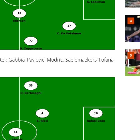
ter, Gabbia, Pavlovic; Modric; Saelemaekers, Fofana,