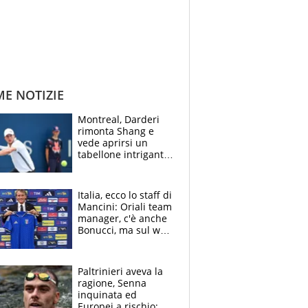
ME NOTIZIE
Montreal, Darderi
rimonta Shang e
vede aprirsi un
tabellone intrigante:
"Penso solo a
Borges, ma sono
felice del mio livello"
Italia, ecco lo staff di
Mancini: Oriali team
manager, c'è anche
Bonucci, ma sul web
infuria la polemica
Paltrinieri aveva la
ragione, Senna
inquinata ed
Europei a rischio: