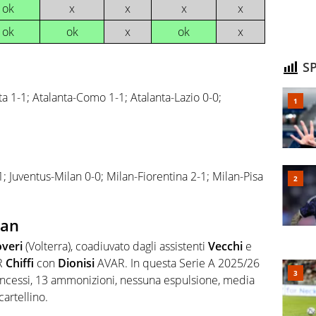
ok
x
x
x
x
ok
ok
x
ok
x
SP
ta 1-1; Atalanta-Como 1-1; Atalanta-Lazio 0-0;
; Juventus-Milan 0-0; Milan-Fiorentina 2-1; Milan-Pisa
lan
veri
(Volterra), coadiuvato dagli assistenti
Vecchi
e
AR
Chiffi
con
Dionisi
AVAR. In questa Serie A 2025/26
concessi, 13 ammonizioni, nessuna espulsione, media
 cartellino.