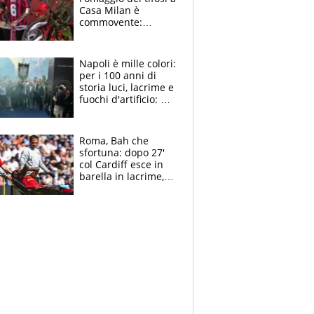
Casa Milan è
commovente:
maglie, bandiere,
sciarpe, lacrime e
bigliettini
Napoli è mille colori:
per i 100 anni di
storia luci, lacrime e
fuochi d'artificio: De
Laurentiis salta al
coro anti-Juve
Roma, Bah che
sfortuna: dopo 27'
col Cardiff esce in
barella in lacrime,
Dybala rigore da
schiaffi, i giallorossi
prendono 3 gol in
45'