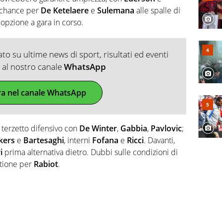
, chance per
De Ketelaere
e
Sulemana
alle spalle di
opzione a gara in corso.
o su ultime news di sport, risultati ed eventi
ti al nostro canale
WhatsApp
ra nel canale WhatsApp
 terzetto difensivo con
De Winter
,
Gabbia
,
Pavlovic
;
kers
e
Bartesaghi
, interni
Fofana
e
Ricci
. Davanti,
i
prima alternativa dietro. Dubbi sulle condizioni di
stione per
Rabiot
.