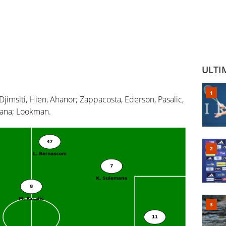
ULTI
Djimsiti, Hien, Ahanor; Zappacosta, Ederson, Pasalic,
mana; Lookman.