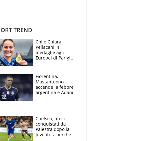
ORT TREND
Chi è Chiara
Pellacani, 4
medaglie agli
Europei di Parigi
2026, papà
Giampaolo
giornalista, mamma
Fiorentina,
insegnante e il
Mastantuono
fratello calciatore
accende la febbre
argentina e Adani
impazzisce. Ma
Antognoni ‘rovina la
festa’ a Commisso
Chelsea, tifosi
conquistati da
Palestra dopo la
Juventus: perché i
fan dei Blues sono