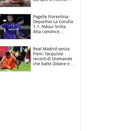
allenamenti fermi,
cosa succede
adesso
Pagelle Fiorentina-
Deportivo La Coruña
1-1: Ndour brilla,
Atta convince.
Pongracic rovina
tutto nel finale
Real Madrid senza
freni: l’acquisto
record di Diomande
che batte Zidane e
Ronaldo. Vinicius
rinnova: le cifre