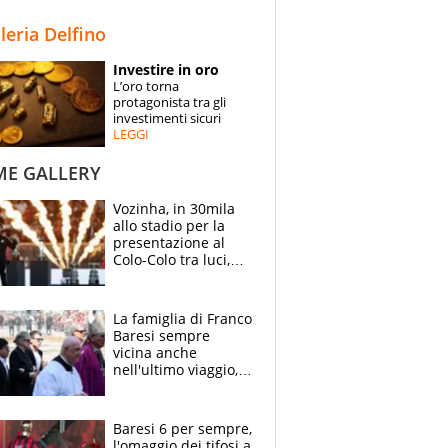
STORIE
lleria Delfino
SPECIALI
Investire in oro
L’oro torna
ESPERTI
protagonista tra gli
investimenti sicuri
LEGGI
CONTATTI
ME GALLERY
Vozinha, in 30mila
allo stadio per la
presentazione al
Colo-Colo tra luci,
spettacolo, elicotteri
e paracadutisti
La famiglia di Franco
Baresi sempre
vicina anche
nell'ultimo viaggio,
la moglie Maura, i
figli e i suoi cari
circondati
Baresi 6 per sempre,
dall'affetto dei tifosi
l'omaggio dei tifosi a