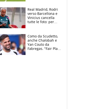
pazzi dell’azzurro
Real Madrid, Rodri
verso Barcellona e
Vinicius cancella
tutte le foto: per
Mourinho due grane
da risolvere
Como da Scudetto,
anche Chalobah e
Yan Couto da
Fabregas. "Fair Play
Finanziario?
Pagheremo la
multa"