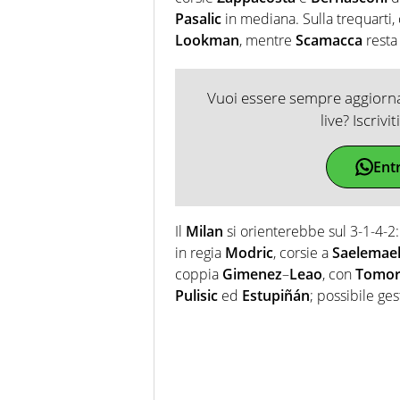
Pasalic
in mediana. Sulla trequarti
Lookman
, mentre
Scamacca
resta 
Vuoi essere sempre aggiornat
live? Iscrivi
Ent
Il
Milan
si orienterebbe sul 3-1-4-2:
in regia
Modric
, corsie a
Saelemae
coppia
Gimenez
–
Leao
, con
Tomor
Pulisic
ed
Estupiñán
; possibile ge