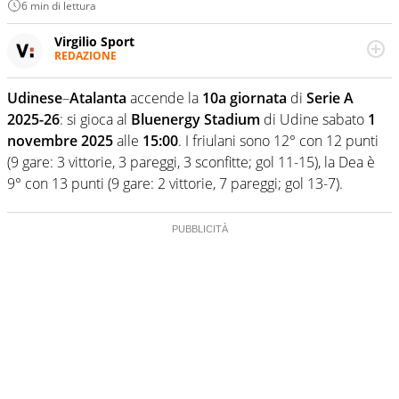
6 min di lettura
Virgilio Sport
REDAZIONE
Da oltre 20 anni informa in modo obiettivo e
appassionato su tutto il mondo dello sport. Calcio,
Udinese
–
Atalanta
accende la
10a giornata
di
Serie A
calciomercato, F1, Motomondiale ma anche tennis,
2025-26
: si gioca al
Bluenergy Stadium
di Udine sabato
1
volley, basket: su Virgilio Sport i tifosi e gli appassionati
sanno che troveranno sempre copertura completa e
novembre 2025
alle
15:00
. I friulani sono 12° con 12 punti
zero faziosità. La squadra di Virgilio Sport è formata da
(9 gare: 3 vittorie, 3 pareggi, 3 sconfitte; gol 11-15), la Dea è
giornalisti ed esperti di sport abili sia nel gioco di
9° con 13 punti (9 gare: 2 vittorie, 7 pareggi; gol 13-7).
rimessa quando intercettano le notizie e le rilanciano
verso la rete, sia nella costruzione dal basso quando
creano contenuti 100% originali ed esclusivi.