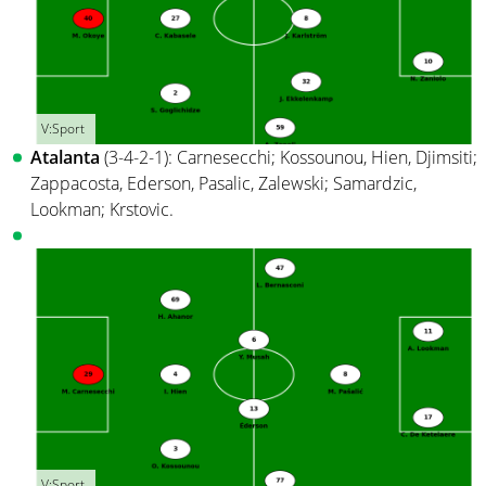
V:Sport
Atalanta
(3-4-2-1): Carnesecchi; Kossounou, Hien, Djimsiti;
Zappacosta, Ederson, Pasalic, Zalewski; Samardzic,
Lookman; Krstovic.
V:Sport