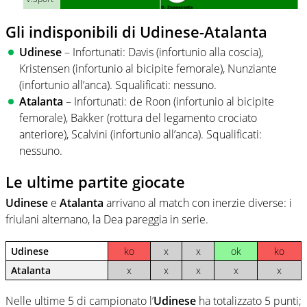
Gli indisponibili di Udinese-Atalanta
Udinese
– Infortunati: Davis (infortunio alla coscia),
Kristensen (infortunio al bicipite femorale), Nunziante
(infortunio all’anca). Squalificati: nessuno.
Atalanta
– Infortunati: de Roon (infortunio al bicipite
femorale), Bakker (rottura del legamento crociato
anteriore), Scalvini (infortunio all’anca). Squalificati:
nessuno.
Le ultime partite giocate
Udinese
e
Atalanta
arrivano al match con inerzie diverse: i
friulani alternano, la Dea pareggia in serie.
Udinese
ko
x
x
ok
ko
Atalanta
x
x
x
x
x
Nelle ultime 5 di campionato l’
Udinese
ha totalizzato 5 punti;