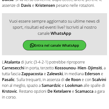
assenze di
Davis
e
Kristensen
pesano nelle rotazioni.
Vuoi essere sempre aggiornato su ultime news di
sport, risultati ed eventi live? Iscriviti al nostro
canale
WhatsApp
Entra nel canale WhatsApp
L’
Atalanta
di Juric (3-4-2-1) potrebbe riproporre
Carnesecchi
in porta, terzetto
Kossounou
–
Hien
–
Djimsiti
, a
tutta fascia
Zappacosta
e
Zalewski
, in mediana
Ederson
e
Pasalic
. Sulla trequarti, in assenza di
de Roon
e con
Scalvini
non al meglio, spazio a
Samardzic
e
Lookman
alle spalle di
Krstovic
. Restano opzioni
De Ketelaere
e
Scamacca
a gara
in corso.