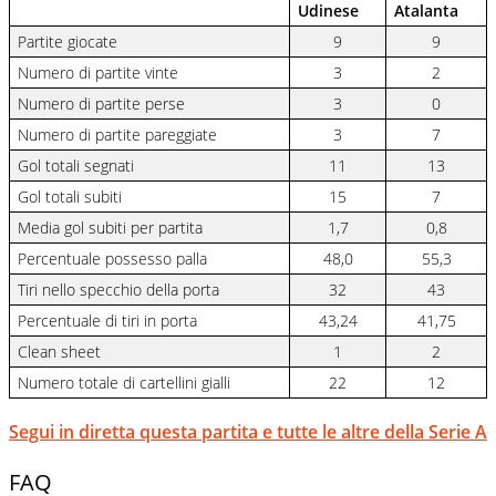
Udinese
Atalanta
Partite giocate
9
9
Numero di partite vinte
3
2
Numero di partite perse
3
0
Numero di partite pareggiate
3
7
Gol totali segnati
11
13
Gol totali subiti
15
7
Media gol subiti per partita
1,7
0,8
Percentuale possesso palla
48,0
55,3
Tiri nello specchio della porta
32
43
Percentuale di tiri in porta
43,24
41,75
Clean sheet
1
2
Numero totale di cartellini gialli
22
12
Segui in diretta questa partita e tutte le altre della Serie A
FAQ