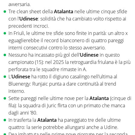
avversaria.
Tre clean sheet della
Atalanta
nelle ultime cinque sfide
con l’
Udinese
: solidità che ha cambiato volto rispetto ai
precedenti incroci.
In Friuli, le ultime tre sfide sono finite in parità: un altro x
eguaglierebbe il record bianconero di quattro pareggi
interni consecutivi contro lo stesso avversario.
Nessuno ha incassato più gol dell’
Udinese
in questo
campionato (15): nel 2025 la retroguardia friulana è la più
perforata tra le squadre rimaste in A.
L’
Udinese
ha rotto il digiuno casalingo nell’ultima al
Bluenergy: Runjaic punta a dare continuità al trend
interno.
Sette pareggi nelle ultime nove per la
Atalanta
(cinque di
fila): la squadra di Juric flirta con un primato che manca
dagli anni ’80.
In trasferta la
Atalanta
ha pareggiato tre delle ultime
quattro: la serie potrebbe allungarsi anche a Udine.
Dea imbattuta nelle prime nove giornate per la seconda