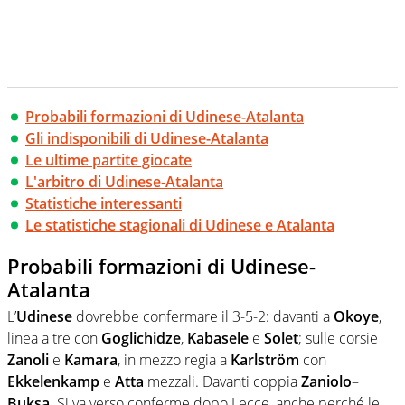
Probabili formazioni di Udinese-Atalanta
Gli indisponibili di Udinese-Atalanta
Le ultime partite giocate
L'arbitro di Udinese-Atalanta
Statistiche interessanti
Le statistiche stagionali di Udinese e Atalanta
Probabili formazioni di Udinese-
Atalanta
L’
Udinese
dovrebbe confermare il 3-5-2: davanti a
Okoye
,
linea a tre con
Goglichidze
,
Kabasele
e
Solet
; sulle corsie
Zanoli
e
Kamara
, in mezzo regia a
Karlström
con
Ekkelenkamp
e
Atta
mezzali. Davanti coppia
Zaniolo
–
Buksa
. Si va verso conferme dopo Lecce, anche perché le