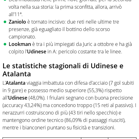
volta nella sua storia: la prima sconfitta, allora, arrivò
all’11ª.
Zaniolo
è tornato incisivo: due reti nelle ultime tre
presenze, già eguagliato il bottino dello scorso
campionato.
Lookman
è tra i più impiegati da Juric a ottobre e ha già
colpito l’
Udinese
in A: pericolo costante tra le linee.
Le statistiche stagionali di Udinese e
Atalanta
L’
Atalanta
viaggia imbattuta con difesa d’acciaio (7 gol subiti
in 9 gare) e possesso medio superiore (55,3%) rispetto
all’
Udinese
(48,0%). I friulani segnano con buona precisione
(accuracy 43,24%) ma concedono troppo (15 reti al passivo). I
nerazzurri costruiscono di più (43 tiri nello specchio) e
mantengono ordine tecnico (86,09% di passaggi riusciti),
mentre i bianconeri puntano su fisicità e transizioni.