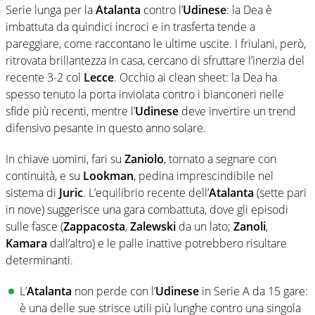
Serie lunga per la
Atalanta
contro l’
Udinese
: la Dea è
imbattuta da quindici incroci e in trasferta tende a
pareggiare, come raccontano le ultime uscite. I friulani, però,
ritrovata brillantezza in casa, cercano di sfruttare l’inerzia del
recente 3-2 col
Lecce
. Occhio ai clean sheet: la Dea ha
spesso tenuto la porta inviolata contro i bianconeri nelle
sfide più recenti, mentre l’
Udinese
deve invertire un trend
difensivo pesante in questo anno solare.
In chiave uomini, fari su
Zaniolo
, tornato a segnare con
continuità, e su
Lookman
, pedina imprescindibile nel
sistema di
Juric
. L’equilibrio recente dell’
Atalanta
(sette pari
in nove) suggerisce una gara combattuta, dove gli episodi
sulle fasce (
Zappacosta
,
Zalewski
da un lato;
Zanoli
,
Kamara
dall’altro) e le palle inattive potrebbero risultare
determinanti.
L’
Atalanta
non perde con l’
Udinese
in Serie A da 15 gare:
è una delle sue strisce utili più lunghe contro una singola