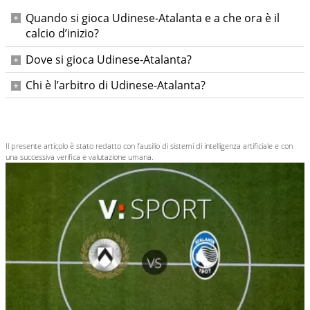
Quando si gioca Udinese-Atalanta e a che ora è il
calcio d’inizio?
Sabato 1 novembre 2025 alle ore 15:00 italiane.
Dove si gioca Udinese-Atalanta?
Al Bluenergy Stadium di Udine.
Chi è l’arbitro di Udinese-Atalanta?
Michael Fabbri, con assistenti Yoshikawa e Ricci; IV uomo
Calzavara, VAR Serra, AVAR Piccinini.
Il presente articolo è stato redatto con l’ausilio di sistemi di intelligenza artificiale e con
una successiva verifica e valutazione umana.