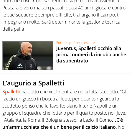
prima le cose. Con Gasperini ci siamo formati assieme a
Pescara è vero ma son passati quasi 40 anni, giocare contro
le sue squadre è sempre difficile, ti allargano il campo, ti
impegnano molto. Sarà determinante la gestione tecnica
della palla
Forse ti può interessare
Juventus, Spalletti occhio alla
prima: numeri da incubo anche
da subentrato
L’augurio a Spalletti
Spalletti
ha detto che vuol rientrare nella lotta scudetto: “Gli
faccio un grosso in bocca al lupo, per quanto riguarda lo
scudetto penso che le favorite siano Inter e Napoli e un
gruppo di squadre che lottano per il quarto posto, noi, Juve,
l’Atalanta, la Roma, il Bologna stesso, la Lazio, il Como…
C’è
un’ammucchiata che è un bene per il calcio italiano
. Noi