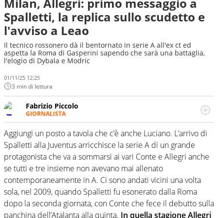
Milan, Allegri: primo messaggio a
Spalletti, la replica sullo scudetto e
l'avviso a Leao
Il tecnico rossonero dà il bentornato in serie A all'ex ct ed
aspetta la Roma di Gasperini sapendo che sarà una battaglia,
l'elogio di Dybala e Modric
01/11/25 12:25
3 min di lettura
Fabrizio Piccolo
GIORNALISTA
Nella sua carriera ha seguito numerose manifestazioni
sportive e collaborato con agenzie e testate. Esperienza,
Aggiungi un posto a tavola che c’è anche Luciano. L’arrivo di
competenza, conoscenza e memoria storica. Si occupa
Spalletti alla Juventus arricchisce la serie A di un grande
prevalentemente di calcio
protagonista che va a sommarsi ai vari Conte e Allegri anche
se tutti e tre insieme non avevano mai allenato
contemporaneamente in A. Ci sono andati vicini una volta
sola, nel 2009, quando Spalletti fu esonerato dalla Roma
dopo la seconda giornata, con Conte che fece il debutto sulla
panchina dell’Atalanta alla quinta.
In quella stagione Allegri