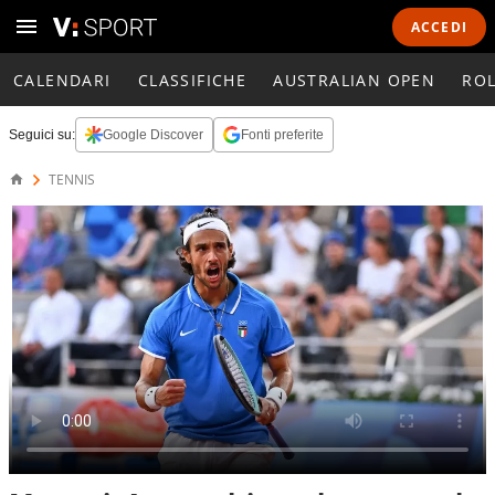
ACCEDI
CALENDARI
CLASSIFICHE
AUSTRALIAN OPEN
RO
Seguici su:
Google Discover
Fonti preferite
TENNIS