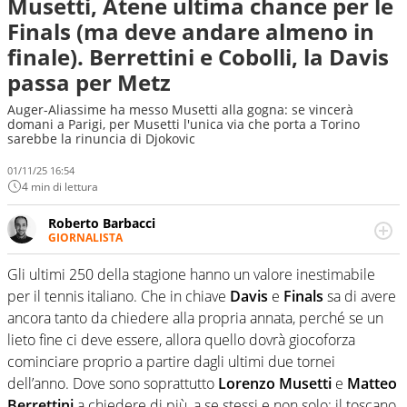
Musetti, Atene ultima chance per le
Finals (ma deve andare almeno in
finale). Berrettini e Cobolli, la Davis
passa per Metz
Auger-Aliassime ha messo Musetti alla gogna: se vincerà
domani a Parigi, per Musetti l'unica via che porta a Torino
sarebbe la rinuncia di Djokovic
01/11/25 16:54
4 min di lettura
Roberto Barbacci
GIORNALISTA
Giornalista (pubblicista) sportivo a tutto campo, è il
tuttologo di Virgilio Sport. Provate a chiedergli di boxe, di
Gli ultimi 250 della stagione hanno un valore inestimabile
scherma, di volley o di curling: ve ne farà innamorare
per il tennis italiano. Che in chiave
Davis
e
Finals
sa di avere
ancora tanto da chiedere alla propria annata, perché se un
lieto fine ci deve essere, allora quello dovrà giocoforza
cominciare proprio a partire dagli ultimi due tornei
dell’anno. Dove sono soprattutto
Lorenzo Musetti
e
Matteo
Berrettini
a chiedere di più, a se stessi e non solo: il toscano