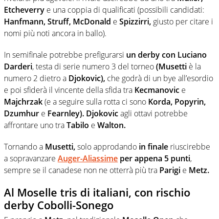
Etcheverry
e una coppia di qualificati (possibili candidati:
Hanfmann, Struff, McDonald
e
Spizzirri,
giusto per citare i
nomi più noti ancora in ballo).
In semifinale potrebbe prefigurarsi
un derby con Luciano
Darderi
, testa di serie numero 3 del torneo
(Musetti
è la
numero 2 dietro a
Djokovic),
che godrà di un bye all’esordio
e poi sfiderà il vincente della sfida tra
Kecmanovic
e
Majchrzak
(e a seguire sulla rotta ci sono
Korda, Popyrin,
Dzumhur
e
Fearnley).
Djokovic
agli ottavi potrebbe
affrontare uno tra
Tabilo
e
Walton.
Tornando a
Musetti,
solo approdando
in finale
riuscirebbe
a sopravanzare
Auger-Aliassime
per appena 5 punti
,
sempre se il canadese non ne otterrà più tra
Parigi
e
Metz.
Al Moselle tris di italiani, con rischio
derby Cobolli-Sonego