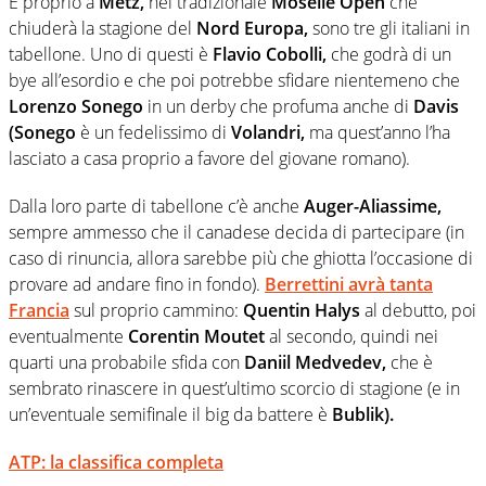
E proprio a
Metz,
nel tradizionale
Moselle Open
che
chiuderà la stagione del
Nord Europa,
sono tre gli italiani in
tabellone. Uno di questi è
Flavio Cobolli,
che godrà di un
bye all’esordio e che poi potrebbe sfidare nientemeno che
Lorenzo Sonego
in un derby che profuma anche di
Davis
(Sonego
è un fedelissimo di
Volandri,
ma quest’anno l’ha
lasciato a casa proprio a favore del giovane romano).
Dalla loro parte di tabellone c’è anche
Auger-Aliassime,
sempre ammesso che il canadese decida di partecipare (in
caso di rinuncia, allora sarebbe più che ghiotta l’occasione di
provare ad andare fino in fondo).
Berrettini avrà tanta
Francia
sul proprio cammino:
Quentin Halys
al debutto, poi
eventualmente
Corentin Moutet
al secondo, quindi nei
quarti una probabile sfida con
Daniil Medvedev,
che è
sembrato rinascere in quest’ultimo scorcio di stagione (e in
un’eventuale semifinale il big da battere è
Bublik).
ATP: la classifica completa