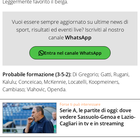
Leggermente favorito il belga.
Vuoi essere sempre aggiornato su ultime news di
sport, risultati ed eventi live? Iscriviti al nostro
canale
WhatsApp
Entra nel canale WhatsApp
Probabile formazione (3-5-2):
Di Gregorio; Gatti, Rugani,
Kalulu; Conceicao, McKennie, Locatelli, Koopmeiners,
Cambiaso; Vlahovic, Openda.
Forse ti può interessare
Serie A, le partite di oggi: dove
vedere Sassuolo-Genoa e Lazio-
Cagliari in tv e in streaming