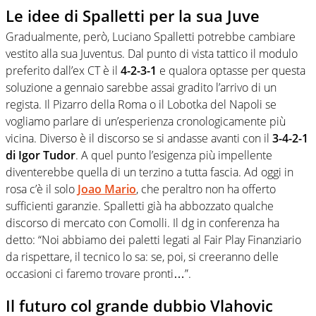
Le idee di Spalletti per la sua Juve
Gradualmente, però, Luciano Spalletti potrebbe cambiare
vestito alla sua Juventus. Dal punto di vista tattico il modulo
preferito dall’ex CT è il
4-2-3-1
e qualora optasse per questa
soluzione a gennaio sarebbe assai gradito l’arrivo di un
regista. Il Pizarro della Roma o il Lobotka del Napoli se
vogliamo parlare di un’esperienza cronologicamente più
vicina. Diverso è il discorso se si andasse avanti con il
3-4-2-1
di Igor Tudor
. A quel punto l’esigenza più impellente
diventerebbe quella di un terzino a tutta fascia. Ad oggi in
rosa c’è il solo
Joao Mario
, che peraltro non ha offerto
sufficienti garanzie. Spalletti già ha abbozzato qualche
discorso di mercato con Comolli. Il dg in conferenza ha
detto: “Noi abbiamo dei paletti legati al Fair Play Finanziario
da rispettare, il tecnico lo sa: se, poi, si creeranno delle
occasioni ci faremo trovare pronti…”.
Il futuro col grande dubbio Vlahovic