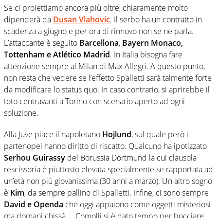
Se ci proiettiamo ancora più oltre, chiaramente molto
dipenderà da
Dusan Vlahovic
. Il serbo ha un contratto in
scadenza a giugno e per ora di rinnovo non se ne parla.
L’attaccante è seguito
Barcellona
,
Bayern Monaco,
Tottenham e Atlético Madrid
. In Italia bisogna fare
attenzione sempre al Milan di Max Allegri. A questo punto,
non resta che vedere se l’effetto Spalletti sarà talmente forte
da modificare lo status quo. In caso contrario, si aprirebbe il
toto centravanti a Torino con scenario aperto ad ogni
soluzione.
Alla Juve piace il napoletano
Hojlund
, sul quale però i
partenopei hanno diritto di riscatto. Qualcuno ha ipotizzato
Serhou Guirassy
del Borussia Dortmund la cui clausola
rescissoria è piuttosto elevata specialmente se rapportata ad
un’età non più giovanissima (30 anni a marzo). Un altro sogno
è
Kim
, da sempre pallino di Spalletti. Infine, ci sono sempre
David e Openda
che oggi appaiono come oggetti misteriosi
ma domani chissà… Comolli si è dato tempo per bocciare