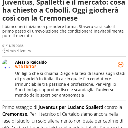
Juventus, Spalletti e il mercato: cosa
ha chiesto a Cobolli. Oggi giocherà
così con la Cremonese
I bianconeri iniziano a prendere forma. Stasera sarà solo il
primo passo di un'evoluzione che condizionerà inevitabilmente
pure il mercato
01/11/25 09:33
4 min di lettura
Alessio Raicaldo
WEB EDITOR
Un figlio che si chiama Diego e la tesi di laurea sugli stadi
di proprietà in Italia. Il calcio quale filo conduttore
irrinunciabile tra passione e professione. Per Virgilio
Sport indaga, approfondisce e scandaglia l'universo
mondo dello sport per antonomasia
Primo assaggio di
Juventus per Luciano Spalletti
contro la
Cremonese
. Per il tecnico di Certaldo siamo ancora nella
fase di studio: un solo allenamento non basta per capirne di
più. Anche dal punto di vista del modulo, infatti, l’approccio