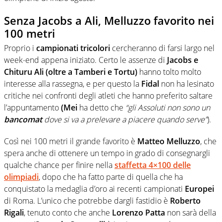
Senza Jacobs a Ali, Melluzzo favorito nei
100 metri
Proprio i
campionati tricolori
cercheranno di farsi largo nel
week-end appena iniziato. Certo le assenze di
Jacobs e
Chituru Ali (oltre a Tamberi e Tortu)
hanno tolto molto
interesse alla rassegna, e per questo la
Fidal
non ha lesinato
critiche nei confronti degli atleti che hanno preferito saltare
l’appuntamento
(Mei
ha detto che
“gli Assoluti non sono un
bancomat
dove si va a prelevare a piacere quando serve”
).
Così nei 100 metri il grande favorito è
Matteo Melluzzo
, che
spera anche di ottenere un tempo in grado di consegnargli
qualche chance per finire nella
staffetta 4×100 delle
olimpiadi
, dopo che ha fatto parte di quella che ha
conquistato la medaglia d’oro ai recenti campionati
Europei
di Roma. L’unico che potrebbe dargli fastidio è
Roberto
Rigali
, tenuto conto che anche
Lorenzo Patta
non sarà della