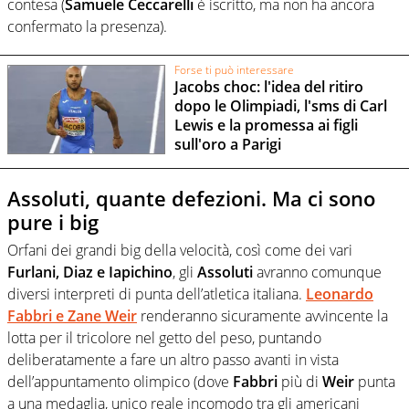
contesa (
Samuele Ceccarelli
è iscritto, ma non ha ancora
confermato la presenza).
Forse ti può interessare
Jacobs choc: l'idea del ritiro
dopo le Olimpiadi, l'sms di Carl
Lewis e la promessa ai figli
sull'oro a Parigi
Assoluti, quante defezioni. Ma ci sono
pure i big
Orfani dei grandi big della velocità, così come dei vari
Furlani, Diaz e Iapichino
, gli
Assoluti
avranno comunque
diversi interpreti di punta dell’atletica italiana.
Leonardo
Fabbri e Zane Weir
renderanno sicuramente avvincente la
lotta per il tricolore nel getto del peso, puntando
deliberatamente a fare un altro passo avanti in vista
dell’appuntamento olimpico (dove
Fabbri
più di
Weir
punta
a una medaglia, unico reale incomodo tra gli americani