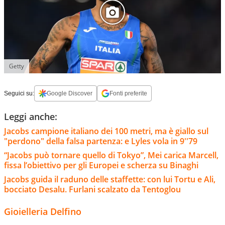
Getty
Seguici su:
Google Discover
Fonti preferite
Leggi anche:
Jacobs campione italiano dei 100 metri, ma è giallo sul
"perdono" della falsa partenza: e Lyles vola in 9''79
“Jacobs può tornare quello di Tokyo”, Mei carica Marcell,
fissa l’obiettivo per gli Europei e scherza su Binaghi
Jacobs guida il raduno delle staffette: con lui Tortu e Ali,
bocciato Desalu. Furlani scalzato da Tentoglou
Gioielleria Delfino