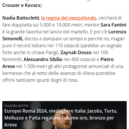
Crouser e Kovacs
).
Nadia Battocletti
,
la regina del mezzofondo
, cercherà di
fare doppietta sui 5.000 e 10.000 metri, mentre
Sara Fantini
è la grande favorita nel lancio del martello. E poi c’è
Lorenzo
Simonelli,
deciso a stampare un tempo e perché no, magari
pure il record italiano nei 110 ostacoli (sarebbe un segnale
forte anche in chiave Parigi).
Zaynab Dosso
nei 100
femminili,
Alessandro Sibilio
nei 400 ostacoli e
Pietro
Arese
nei 1.500 metri gli altri protagonisti annunciati di una
kermesse che al netto delle assenze di rilievo potrebbe
offrire tantissimi spunti degni di nota.
Europei Roma 2024, medagliere Italia: Jacobs, Tortu,
Melluzzo e Patta regalano l'ultimo oro, bronzo per
Arese