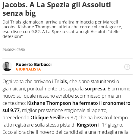
Jacobs. A La Spezia gli Assoluti
senza big
Dai Trials giamaicani arriva un'altra minaccia per Marcell
Jacobs: Kishane Thompson, atleta che corre col contagocce,
esordisce con 9.82. A La Spezia scattano gli Assoluti "delle
defezioni"
29/06/24 07:50
Roberto Barbacci
GIORNALISTA
Giornalista (pubblicista) sportivo a tutto campo, è il
tuttologo di Virgilio Sport. Provate a chiedergli di boxe, di
Ogni volta che arrivano i
Trials,
che siano statunitensi o
scherma, di volley o di curling: ve ne farà innamorare
giamaicani, puntualmente ci scappa la
sorpresa.
E un nome
nuovo sul quale nessuno avrebbe scommesso prima un
centesimo:
Kishane Thompson ha fermato il cronometro
sul 9.77,
miglior prestazione stagionale all’aperto,
precedendo
Oblique Seville
(9.82) che ha bissato il tempo
fatto registrare sulla stessa pista di
Kingston
il 1° giugno.
Ecco allora che il novero dei candidati a una medaglia nella