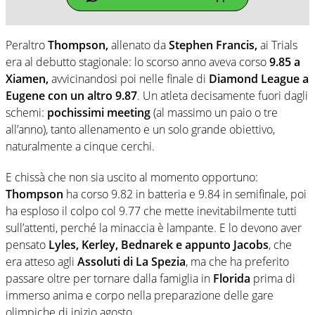
Peraltro
Thompson,
allenato da
Stephen Francis,
ai Trials
era al debutto stagionale: lo scorso anno aveva corso
9.85 a
Xiamen,
avvicinandosi poi nelle finale di
Diamond League a
Eugene con un altro 9.87
. Un atleta decisamente fuori dagli
schemi:
pochissimi meeting
(al massimo un paio o tre
all’anno), tanto allenamento e un solo grande obiettivo,
naturalmente a cinque cerchi.
E chissà che non sia uscito al momento opportuno:
Thompson
ha corso 9.82 in batteria e 9.84 in semifinale, poi
ha esploso il colpo col 9.77 che mette inevitabilmente tutti
sull’attenti, perché la minaccia è lampante. E lo devono aver
pensato
Lyles, Kerley, Bednarek e appunto Jacobs
, che
era atteso agli
Assoluti di La Spezia
, ma che ha preferito
passare oltre per tornare dalla famiglia in
Florida
prima di
immerso anima e corpo nella preparazione delle gare
olimpiche di inizio agosto.