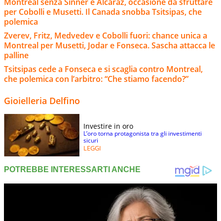
Montreal senza Sinner e Alcaraz, occasione da sfruttare
per Cobolli e Musetti. Il Canada snobba Tsitsipas, che
polemica
Zverev, Fritz, Medvedev e Cobolli fuori: chance unica a
Montreal per Musetti, Jodar e Fonseca. Sascha attacca le
palline
Tsitsipas cede a Fonseca e si scaglia contro Montreal,
che polemica con l’arbitro: “Che stiamo facendo?”
Gioielleria Delfino
Investire in oro
L’oro torna protagonista tra gli investimenti
sicuri
LEGGI