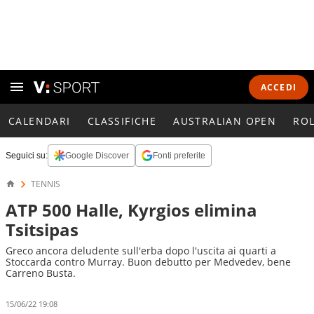
ACCEDI
CALENDARI
CLASSIFICHE
AUSTRALIAN OPEN
RO
Seguici su:
Google Discover
Fonti preferite
TENNIS
ATP 500 Halle, Kyrgios elimina
Tsitsipas
Greco ancora deludente sull'erba dopo l'uscita ai quarti a
Stoccarda contro Murray. Buon debutto per Medvedev, bene
Carreno Busta.
15/06/22 19:08