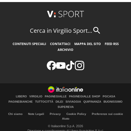
Cerca in Virgilio Sport...
CONTENUTI SPECIALI
CONTATTACI
MAPPA DEL SITO
FEED RSS
ARCHIVIO
LIBERO
VIRGILIO
PAGINEGIALLE
PAGINEGIALLE SHOP
PGCASA
PAGINEBIANCHE
TUTTOCITTÀ
DILEI
SIVIAGGIA
QUIFINANZA
BUONISSIMO
SUPEREVA
Chi siamo
Note Legali
Privacy
Cookie Policy
Preferenze sui cookie
Aiuto
© Italiaonline S.p.A. 2026
Direzione e coordinamento di Libero Acquisition S.á r.l.