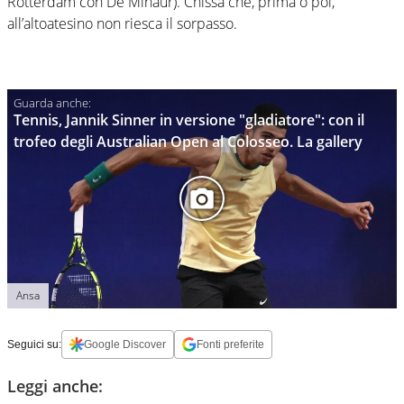
Rotterdam con De Minaur). Chissà che, prima o poi,
all’altoatesino non riesca il sorpasso.
Tennis, Jannik Sinner in versione "gladiatore": con il
trofeo degli Australian Open al Colosseo. La gallery
Ansa
Seguici su:
Google Discover
Fonti preferite
Leggi anche: