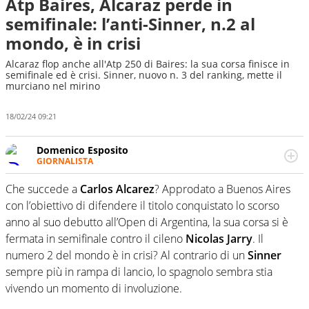
Atp Baires, Alcaraz perde in
semifinale: l’anti-Sinner, n.2 al
mondo, è in crisi
Alcaraz flop anche all'Atp 250 di Baires: la sua corsa finisce in
semifinale ed è crisi. Sinner, nuovo n. 3 del ranking, mette il
murciano nel mirino
18/02/24 09:21
Domenico Esposito
GIORNALISTA
Da vent’anni in campo e sul campo per vivere ogni evento
in tutte le sue sfaccettature. Passione smisurata per il
Che succede a
Carlos Alcarez
? Approdato a Buenos Aires
calcio e per la sfera di cuoio. Il pallone è una cosa
con l’obiettivo di difendere il titolo conquistato lo scorso
serissima, guai a dirgli di no
anno al suo debutto all’Open di Argentina, la sua corsa si è
fermata in semifinale contro il cileno
Nicolas Jarry
. Il
numero 2 del mondo è in crisi? Al contrario di un
Sinner
sempre più in rampa di lancio, lo spagnolo sembra stia
vivendo un momento di involuzione.