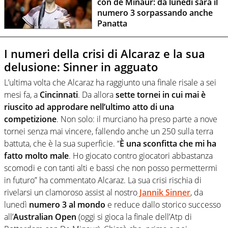
con de Minaur: da lunedì sarà il
numero 3 sorpassando anche
Panatta
I numeri della crisi di Alcaraz e la sua
delusione: Sinner in agguato
L’ultima volta che Alcaraz ha raggiunto una finale risale a sei
mesi fa, a
Cincinnati
. Da allora
sette tornei in cui mai è
riuscito ad approdare nell’ultimo atto di una
competizione
. Non solo: il murciano ha preso parte a nove
tornei senza mai vincere, fallendo anche un 250 sulla terra
battuta, che è la sua superficie. “
È una sconfitta che mi ha
fatto molto male
. Ho giocato contro giocatori abbastanza
scomodi e con tanti alti e bassi che non posso permettermi
in futuro” ha commentato Alcaraz. La sua crisi rischia di
rivelarsi un clamoroso assist al nostro
Jannik Sinner
, da
lunedì
numero 3 al mondo
e reduce dallo storico successo
all’
Australian Open
(oggi si gioca la finale dell’Atp di