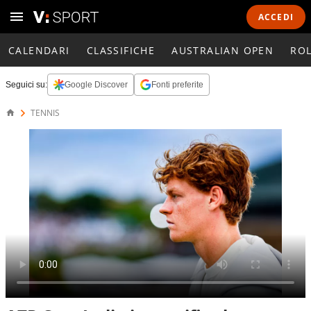
ACCEDI
CALENDARI
CLASSIFICHE
AUSTRALIAN OPEN
RO
Seguici su:
Google Discover
Fonti preferite
TENNIS