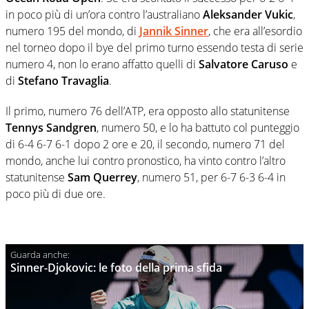
in poco più di un’ora contro l’australiano
Aleksander Vukic
,
numero 195 del mondo, di
Jannik Sinner
, che era all’esordio
nel torneo dopo il bye del primo turno essendo testa di serie
numero 4, non lo erano affatto quelli di
Salvatore Caruso
e
di
Stefano Travaglia
.
Il primo, numero 76 dell’ATP, era opposto allo statunitense
Tennys Sandgren
, numero 50, e lo ha battuto col punteggio
di 6-4 6-7 6-1 dopo 2 ore e 20, il secondo, numero 71 del
mondo, anche lui contro pronostico, ha vinto contro l’altro
statunitense
Sam Querrey
, numero 51, per 6-7 6-3 6-4 in
poco più di due ore.
Sinner-Djokovic: le foto della prima sfida