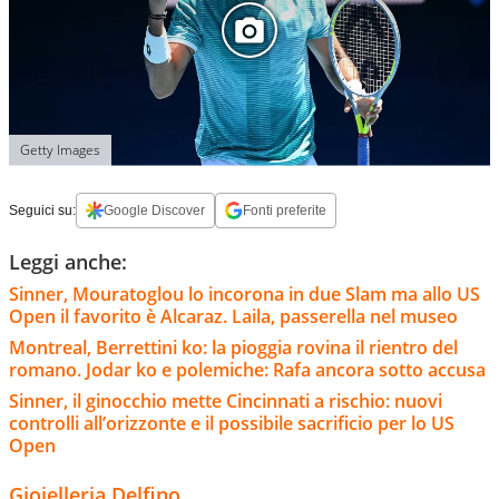
Getty Images
Seguici su:
Google Discover
Fonti preferite
Leggi anche:
Sinner, Mouratoglou lo incorona in due Slam ma allo US
Open il favorito è Alcaraz. Laila, passerella nel museo
Montreal, Berrettini ko: la pioggia rovina il rientro del
romano. Jodar ko e polemiche: Rafa ancora sotto accusa
Sinner, il ginocchio mette Cincinnati a rischio: nuovi
controlli all’orizzonte e il possibile sacrificio per lo US
Open
Gioielleria Delfino