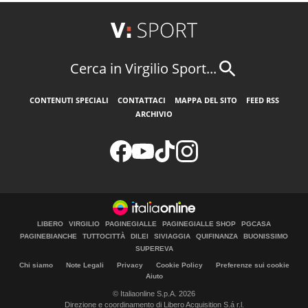
Cerca in Virgilio Sport...
CONTENUTI SPECIALI
CONTATTACI
MAPPA DEL SITO
FEED RSS
ARCHIVIO
LIBERO
VIRGILIO
PAGINEGIALLE
PAGINEGIALLE SHOP
PGCASA
PAGINEBIANCHE
TUTTOCITTÀ
DILEI
SIVIAGGIA
QUIFINANZA
BUONISSIMO
SUPEREVA
Chi siamo
Note Legali
Privacy
Cookie Policy
Preferenze sui cookie
Aiuto
© Italiaonline S.p.A. 2026
Direzione e coordinamento di Libero Acquisition S.á r.l.