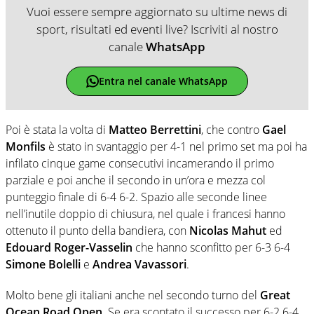
Vuoi essere sempre aggiornato su ultime news di
sport, risultati ed eventi live? Iscriviti al nostro
canale
WhatsApp
Entra nel canale WhatsApp
Poi è stata la volta di
Matteo Berrettini
, che contro
Gael
Monfils
è stato in svantaggio per 4-1 nel primo set ma poi ha
infilato cinque game consecutivi incamerando il primo
parziale e poi anche il secondo in un’ora e mezza col
punteggio finale di 6-4 6-2. Spazio alle seconde linee
nell’inutile doppio di chiusura, nel quale i francesi hanno
ottenuto il punto della bandiera, con
Nicolas Mahut
ed
Edouard Roger-Vasselin
che hanno sconfitto per 6-3 6-4
Simone Bolelli
e
Andrea Vavassori
.
Molto bene gli italiani anche nel secondo turno del
Great
Ocean Road Open
. Se era scontato il successo per 6-2 6-4