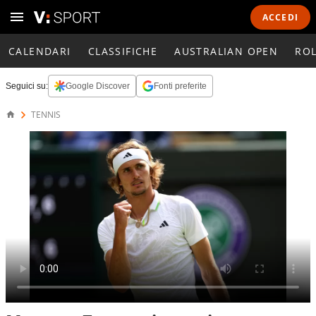
ACCEDI
CALENDARI
CLASSIFICHE
AUSTRALIAN OPEN
RO
Seguici su:
Google Discover
Fonti preferite
TENNIS