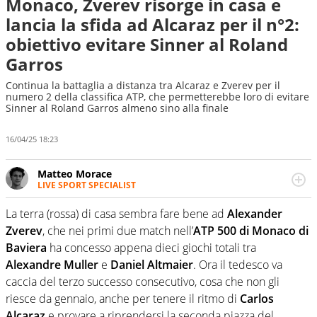
Monaco, Zverev risorge in casa e
lancia la sfida ad Alcaraz per il n°2:
obiettivo evitare Sinner al Roland
Garros
Continua la battaglia a distanza tra Alcaraz e Zverev per il
numero 2 della classifica ATP, che permetterebbe loro di evitare
Sinner al Roland Garros almeno sino alla finale
16/04/25 18:23
Matteo Morace
LIVE SPORT SPECIALIST
La multimedialità quale approccio personale e
professionale. Ama raccontare lo sport focalizzando ogni
La terra (rossa) di casa sembra fare bene ad
Alexander
attenzione sul tempo reale: la verità della dirette non
Zverev
, che nei primi due match nell’
ATP 500 di Monaco di
sono opinioni ma fatti
Baviera
ha concesso appena dieci giochi totali tra
Alexandre Muller
e
Daniel Altmaier
. Ora il tedesco va
caccia del terzo successo consecutivo, cosa che non gli
riesce da gennaio, anche per tenere il ritmo di
Carlos
Alcaraz
e provare a riprendersi la seconda piazza del