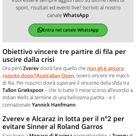
sport, risultati ed eventi live? Iscriviti al nostro
canale
WhatsApp
Entra nel canale WhatsApp
Obiettivo vincere tre partire di fila per
uscire dalla crisi
Ora però
Zverev
dovrà fare quello che
non gli è ancora
riuscito dopo l’Australian Open
, ovvero vincere tre match
di fila. Per riuscirci dovrà superare il vincente della sfida tra
Tallon Griekspoor
– che lo batte il mese scorso all’esordio a
Indian Wells al termine di una bellissima partita – e il
connazionale
Yannick Hanfmann
.
Zverev e Alcaraz in lotta per il n°2 per
evitare Sinner al Roland Garros
Fare bene a
Monaco di Baviera
permetterebbe a
Zverev
di