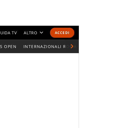
UIDA TV
ALTRO
ACCEDI
S OPEN
INTERNAZIONALI ROMA
CALENDARI E CLASSIFICHE
ATP FINALS
WTA 
ALTRI SPORT
MONDIALI 2026
OLIMPIADI
GOSSIP
LIFESTYLE