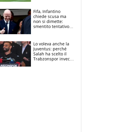
l'Inter Miami, altro
che ritiro
Fifa, Infantino
chiede scusa ma
non si dimette:
smentito tentativo di
corruzione al
Marocco
Lo voleva anche la
Juventus: perché
Salah ha scelto il
Trabzonspor invece
di un top club