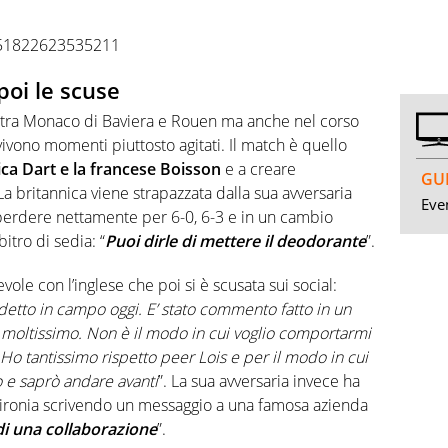
2151822623535211
poi le scuse
a tra Monaco di Baviera e Rouen ma anche nel corso
vivono momenti piuttosto agitati. Il match è quello
ica Dart e la francese Boisson
e a creare
GUI
La britannica viene strapazzata dalla sua avversaria
Even
erdere nettamente per 6-0, 6-3 e in un cambio
itro di sedia: “
Puoi dirle di mettere il deodorante
”.
ole con l’inglese che poi si è scusata sui social:
detto in campo oggi. E’ stato commento fatto in un
moltissimo. Non è il modo in cui voglio comportarmi
 Ho tantissimo rispetto peer Lois e per il modo in cui
 e saprò andare avanti
”. La sua avversaria invece ha
i ironia scrivendo un messaggio a una famosa azienda
di una collaborazione
”.