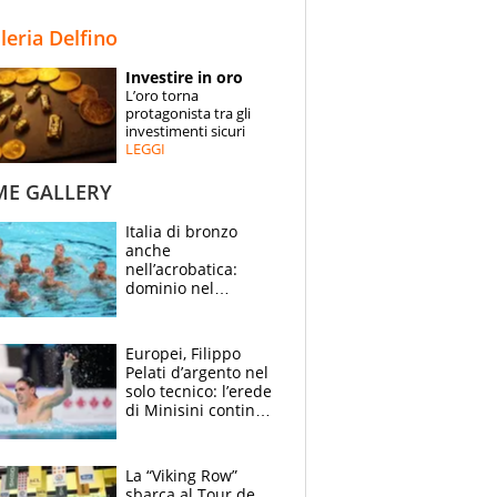
STORIE
lleria Delfino
SPECIALI
Investire in oro
L’oro torna
ESPERTI
protagonista tra gli
investimenti sicuri
LEGGI
CONTATTI
ME GALLERY
Italia di bronzo
anche
nell’acrobatica:
dominio nel
medagliere, ora
tocca a Ceccon, Curti
e compagni
Europei, Filippo
continuare
Pelati d’argento nel
solo tecnico: l’erede
di Minisini continua
a stupire, Los
Angeles è già nel
mirino
La “Viking Row”
sbarca al Tour de