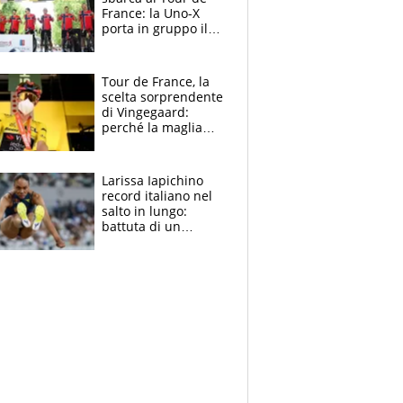
France: la Uno-X
porta in gruppo il
rito della Norvegia
di Haaland e
compagni
Tour de France, la
scelta sorprendente
di Vingegaard:
perché la maglia
gialla indossa la
mascherina, il
rischio da evitare
Larissa Iapichino
record italiano nel
salto in lungo:
battuta di un
centimetro mamma
Fiona May