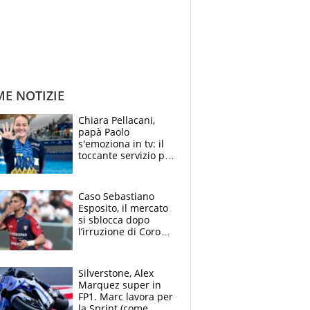
ME NOTIZIE
Chiara Pellacani,
papà Paolo
s'emoziona in tv: il
toccante servizio per
il TG di LA7 dopo i 5
ori agli Europei
Caso Sebastiano
Esposito, il mercato
si sblocca dopo
l’irruzione di Corona
nella querelle col
Cagliari: spuntano
due big
Silverstone, Alex
Marquez super in
FP1. Marc lavora per
la Sprint (come