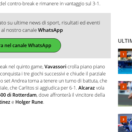
 del contro-break e rimanere in vantaggio sul 3-1.
o su ultime news di sport, risultati ed eventi
ti al nostro canale
WhatsApp
ULTI
ra nel canale WhatsApp
reak nel quinto game,
Vavassori
crolla piano piano
 conquista i tre giochi successivi e chiude il parziale
 set Andrea torna a tenere un turno di battuta, che
ziale, che Carlitos si aggiudica per 6-1.
Alcaraz
vola
500 di Rotterdam
, dove affronterà il vincitore della
tinez
e
Holger Rune
.