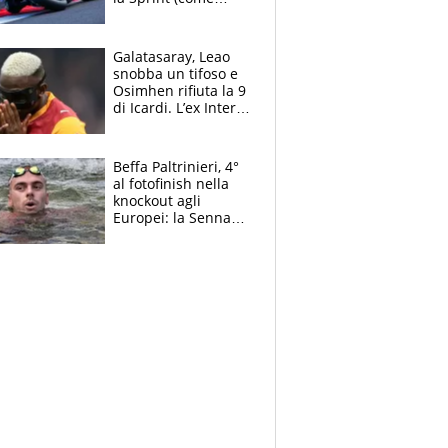
Martin), bene
Bezzecchi
Galatasaray, Leao
snobba un tifoso e
Osimhen rifiuta la 9
di Icardi. L’ex Inter
furioso: lo schiaffo
al club
Beffa Paltrinieri, 4°
al fotofinish nella
knockout agli
Europei: la Senna
regala (quasi) solo
amarezze a Greg