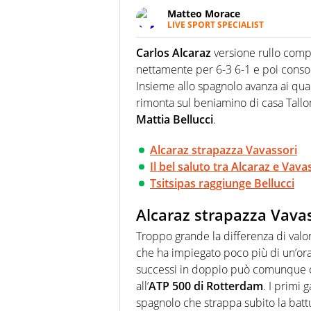
Matteo Morace
LIVE SPORT SPECIALIST
La multimedialità quale approc
focalizzando ogni attenzione su
Carlos Alcaraz
versione rullo com
ma fatti
nettamente per 6-3 6-1 e poi consol
Insieme allo spagnolo avanza ai quar
rimonta sul beniamino di casa Tallo
Mattia Bellucci
.
Alcaraz strapazza Vavassori
Il bel saluto tra Alcaraz e Vava
Tsitsipas raggiunge Bellucci
Alcaraz strapazza Vava
Troppo grande la differenza di valo
che ha impiegato poco più di un’ora 
successi in doppio può comunque c
all’
ATP 500 di Rotterdam
. I primi 
spagnolo che strappa subito la battu