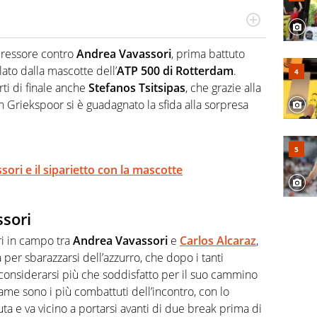
cio personale e professionale. Ama raccontare lo sport
l tempo reale: la verità della dirette non sono opinioni
pressore contro
Andrea Vavassori
, prima battuto
ato dalla mascotte dell’
ATP 500 di Rotterdam
.
ti di finale anche
Stefanos Tsitsipas
, che grazie alla
n Griekspoor si è guadagnato la sfida alla sorpresa
ssori e il siparietto con la mascotte
ssori
ri in campo tra
Andrea Vavassori
e
Carlos Alcaraz
,
per sbarazzarsi dell’azzurro, che dopo i tanti
onsiderarsi più che soddisfatto per il suo cammino
game sono i più combattuti dell’incontro, con lo
ta e va vicino a portarsi avanti di due break prima di