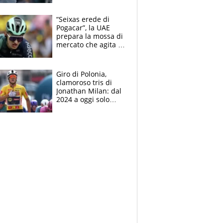
finito per lui"
“Seixas erede di
Pogacar”, la UAE
prepara la mossa di
mercato che agita la
Francia. Ciccone,
che beffa alla Vuelta
a Burgos
Giro di Polonia,
clamoroso tris di
Jonathan Milan: dal
2024 a oggi solo
Pogacar ha vinto più
di lui. Bene Romele
e Skerl