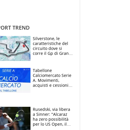
ORT TREND
Silverstone, le
caratteristiche del
circuito dove si
corre il Gp di Gran
Bretagna del
Motomondiale
Tabellone
Calciomercato Serie
A. Movimenti,
acquisti e cessioni:
estate 2026-27
Rusedski, via libera
a Sinner: "Alcaraz
ha zero possibilità
per lo US Open, il
2026 forse è gà