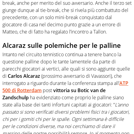
break, anche per merito del suo avversario. Anche il terzo set
giunge dunque al tie-break, che si rivela più combattuto del
precedente, con un solo mini-break conquistato dal
giocatore di casa nel decimo punto grazie a un errore di
Matteo, che di fatto ha regalato l’incontro a Tallon.
Alcaraz sulle polemiche per le palline
Intanto nel circuito tennistico continua a tenere banco la
questione palline dopo le tante lamentele da parte di
parecchi giocatori ai vertici, alle quali si sono aggiunte quelle
di
Carlos Alcaraz
(prossimo avversario di Vavassori), che
interrogato a riguardo durante la conferenza stampa all’
ATP
500 di Rotterdam
post
vittoria su Botic van de
Zandschulp
ha evidenziato come proprio le palline siano
state alla base dei tanti infortuni capitati ai giocatori: “
L’anno
passato si sono verificati diversi problemi fisici tra i giocatori,
chi per i gomiti chi per le spalle. Ogni settimana è difficile
per le condizioni diverse, ma noi cerchiamo di dare il
massino delle nostre possibilità sempre. Io al momento non