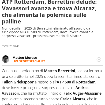
ATP Rotterdam, Berrettini delude:
Vavassori avanza e trova Alcaraz,
che alimenta la polemica sulle
palline
Non decolla il 2025 di Berrettini, eliminato all'esordio da
Griekspoor all'ATP 500 di Rotterdam, dove invece avanza a
sorpresa Vavassori, prossimo avversario di Alcaraz
05/02/25 18:49
Matteo Morace
LIVE SPORT SPECIALIST
La multimedialità quale approccio personale e
professionale. Ama raccontare lo sport focalizzando ogni
Continua il periodo no di
Matteo Berrettini
, ancora fermo a
attenzione sul tempo reale: la verità della dirette non
una sola vittoria nel 2025 dopo la sconfitta rimediata contro
sono opinioni ma fatti
Tallon Griekspoor
all’esordio all’
ATP 500 di Rotterdam
,
dove invece prosegue a sorpresa la corsa di
Andrea
Vavassori
, che ha sfruttato il ritiro di
Felix Auger-Aliassime
per volare al secondo turno contro
Carlos Alcaraz
, che in
conferenza stampa ha alimentato le polemiche sulle palline.