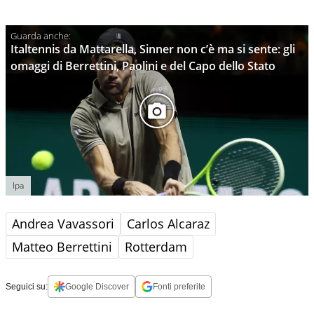
Italtennis da Mattarella, Sinner non c’è ma si sente: gli
omaggi di Berrettini, Paolini e del Capo dello Stato
Ipa
Andrea Vavassori
Carlos Alcaraz
Matteo Berrettini
Rotterdam
Seguici su:
Google Discover
Fonti preferite