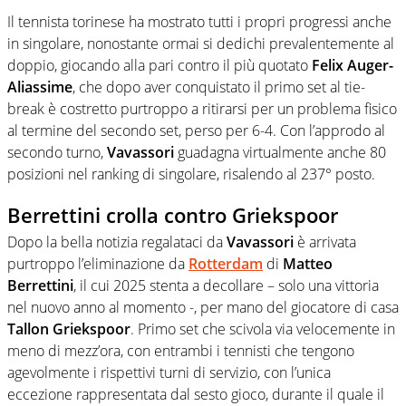
Il tennista torinese ha mostrato tutti i propri progressi anche
in singolare, nonostante ormai si dedichi prevalentemente al
doppio, giocando alla pari contro il più quotato
Felix Auger-
Aliassime
, che dopo aver conquistato il primo set al tie-
break è costretto purtroppo a ritirarsi per un problema fisico
al termine del secondo set, perso per 6-4. Con l’approdo al
secondo turno,
Vavassori
guadagna virtualmente anche 80
posizioni nel ranking di singolare, risalendo al 237° posto.
Berrettini crolla contro Griekspoor
Dopo la bella notizia regalataci da
Vavassori
è arrivata
purtroppo l’eliminazione da
Rotterdam
di
Matteo
Berrettini
, il cui 2025 stenta a decollare – solo una vittoria
nel nuovo anno al momento -, per mano del giocatore di casa
Tallon Griekspoor
. Primo set che scivola via velocemente in
meno di mezz’ora, con entrambi i tennisti che tengono
agevolmente i rispettivi turni di servizio, con l’unica
eccezione rappresentata dal sesto gioco, durante il quale il