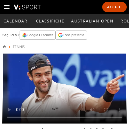
ACCEDI
CALENDARI
CLASSIFICHE
AUSTRALIAN OPEN
RO
Seguici su:
Google Discover
Fonti preferite
TENNIS