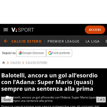
ACCEDI
CALCIO ESTERO
PREMIER LEAGUE
LA LIGA
Seguici su:
Google Discover
Fonti preferite
CALCIO
CALCIO ESTERO
Balotelli, ancora un gol all’esordio
con l’Adana: Super Mario (quasi)
sempre una sentenza alla prima
Getty
1
di
5
Dopo la separazione non senza polemiche con gli svizzeri del