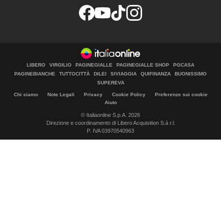
LIBERO
VIRGILIO
PAGINEGIALLE
PAGINEGIALLE SHOP
PGCASA
PAGINEBIANCHE
TUTTOCITTÀ
DILEI
SIVIAGGIA
QUIFINANZA
BUONISSIMO
SUPEREVA
Chi siamo
Note Legali
Privacy
Cookie Policy
Preferenze sui cookie
Aiuto
© Italiaonline S.p.A. 2026
Direzione e coordinamento di Libero Acquisition S.á r.l.
P. IVA 03970540963