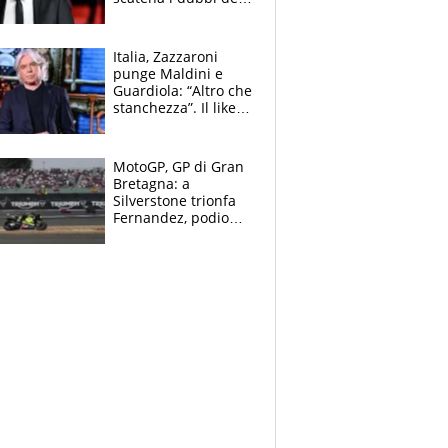
tifosi: "E' una
trappola"
Italia, Zazzaroni
punge Maldini e
Guardiola: “Altro che
stanchezza”. Il like
di Mancini e le
polemiche sui social
MotoGP, GP di Gran
Bretagna: a
Silverstone trionfa
Fernandez, podio
tutto Aprilia.
Bezzecchi stremato
ed eroico