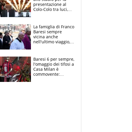
presentazione al
Colo-Colo tra luci,
spettacolo, elicotteri
e paracadutisti
La famiglia di Franco
Baresi sempre
vicina anche
nell'ultimo viaggio,
la moglie Maura, i
figli e i suoi cari
circondati
Baresi 6 per sempre,
dall'affetto dei tifosi
l'omaggio dei tifosi a
Casa Milan è
commovente:
maglie, bandiere,
sciarpe, lacrime e
bigliettini