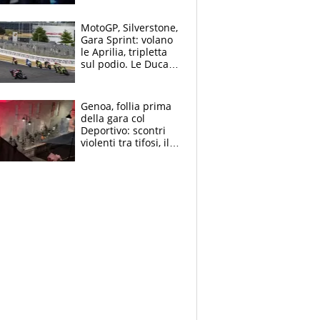
MotoGP, Silverstone,
Gara Sprint: volano
le Aprilia, tripletta
sul podio. Le Ducati
crollano
Genoa, follia prima
della gara col
Deportivo: scontri
violenti tra tifosi, il
video è virale