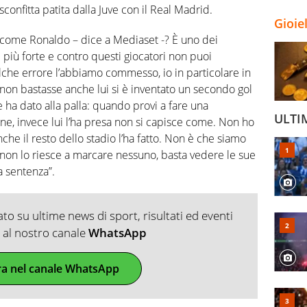
confitta patita dalla Juve con il Real Madrid.
Gioie
o come Ronaldo – dice a Mediaset -? È uno dei
il più forte e contro questi giocatori non puoi
alche errore l’abbiamo commesso, io in particolare in
non bastasse anche lui si è inventato un secondo gol
e ha dato alla palla: quando provi a fare una
ULTI
ne, invece lui l’ha presa non si capisce come. Non ho
che il resto dello stadio l’ha fatto. Non è che siamo
e non lo riesce a marcare nessuno, basta vedere le sue
na sentenza”.
o su ultime news di sport, risultati ed eventi
ti al nostro canale
WhatsApp
ra nel canale WhatsApp