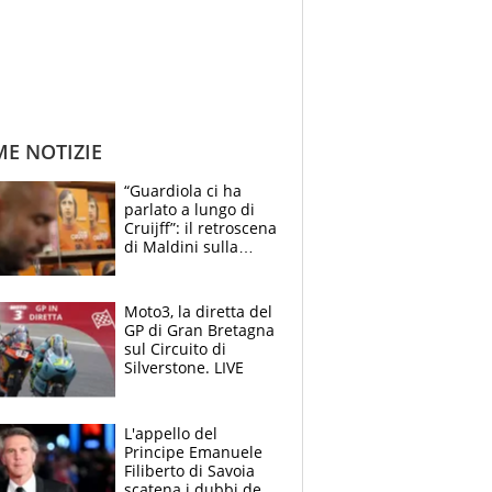
ME NOTIZIE
“Guardiola ci ha
parlato a lungo di
Cruijff”: il retroscena
di Maldini sulla
Nazionale e sul
sogno interrotto
Moto3, la diretta del
GP di Gran Bretagna
sul Circuito di
Silverstone. LIVE
L'appello del
Principe Emanuele
Filiberto di Savoia
scatena i dubbi dei