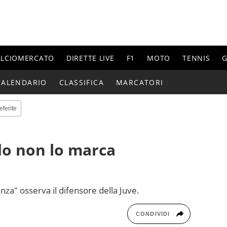
ALCIOMERCATO
DIRETTE LIVE
F1
MOTO
TENNIS
G
CALENDARIO
CLASSIFICA
MARCATORI
eferite
do non lo marca
enza" osserva il difensore della Juve.
CONDIVIDI