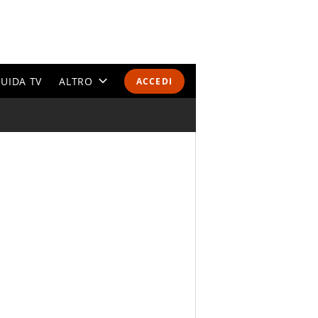
UIDA TV
ALTRO
ACCEDI
CALENDARI E CLASSIFICHE
ALTRI SPORT
MONDIALI 2026
OLIMPIADI
GOSSIP
LIFESTYLE