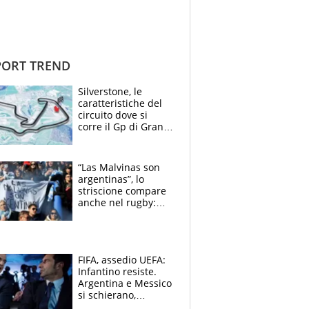
ORT TREND
Silverstone, le
caratteristiche del
circuito dove si
corre il Gp di Gran
Bretagna del
Motomondiale
“Las Malvinas son
argentinas”, lo
striscione compare
anche nel rugby:
dopo Messi e
compagni ormai è
un caso
FIFA, assedio UEFA:
Infantino resiste.
Argentina e Messico
si schierano,
CONCACAF spaccata