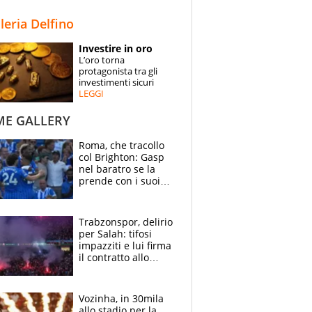
STORIE
lleria Delfino
SPECIALI
Investire in oro
L’oro torna
ESPERTI
protagonista tra gli
investimenti sicuri
LEGGI
CONTATTI
ME GALLERY
Roma, che tracollo
col Brighton: Gasp
nel baratro se la
prende con i suoi
cambiando tutti
Trabzonspor, delirio
per Salah: tifosi
impazziti e lui firma
il contratto allo
stadio
Vozinha, in 30mila
allo stadio per la