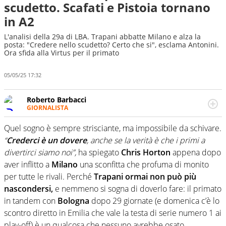
scudetto. Scafati e Pistoia tornano
in A2
L'analisi della 29a di LBA. Trapani abbatte Milano e alza la
posta: "Credere nello scudetto? Certo che si", esclama Antonini.
Ora sfida alla Virtus per il primato
05/05/25 17:32
Roberto Barbacci
GIORNALISTA
Giornalista (pubblicista) sportivo a tutto campo, è il
tuttologo di Virgilio Sport. Provate a chiedergli di boxe, di
Quel sogno è sempre strisciante, ma impossibile da schivare.
scherma, di volley o di curling: ve ne farà innamorare
“
Crederci è un dovere
, anche se la verità è che i primi a
divertirci siamo noi”,
ha spiegato
Chris Horton
appena dopo
aver inflitto a
Milano
una sconfitta che profuma di monito
per tutte le rivali. Perché
Trapani ormai non può più
nascondersi,
e nemmeno si sogna di doverlo fare: il primato
in tandem con
Bologna
dopo 29 giornate (e domenica c’è lo
scontro diretto in Emilia che vale la testa di serie numero 1 ai
play-off) è un qualcosa che nessuno avrebbe osato