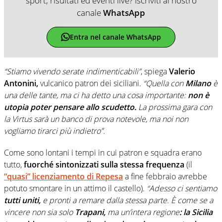
sport, risultati ed eventi live? Iscriviti al nostro
canale
WhatsApp
Entra nel canale WhatsApp
“Stiamo vivendo serate indimenticabili”
, spiega
Valerio
Antonini,
vulcanico patron dei siciliani.
“Quella con
Milano
è
una delle tante, ma ci ha detto una cosa importante:
non è
utopia poter pensare allo scudetto.
La prossima gara con
la Virtus sarà un banco di prova notevole, ma noi non
vogliamo tirarci più indietro”.
Come sono lontani i tempi in cui patron e squadra erano
tutto,
fuorché sintonizzati sulla stessa frequenza
(il
“quasi” licenziamento di Repesa
a fine febbraio avrebbe
potuto smontare in un attimo il castello).
“Adesso ci sentiamo
tutti uniti,
e pronti a remare dalla stessa parte. È come se a
vincere non sia solo
Trapani,
ma un’intera regione
: la Sicilia