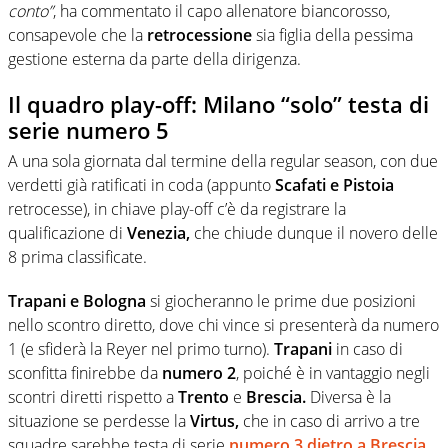
conto”
, ha commentato il capo allenatore biancorosso,
consapevole che la
retrocessione
sia figlia della pessima
gestione esterna da parte della dirigenza.
Il quadro play-off: Milano “solo” testa di
serie numero 5
A una sola giornata dal termine della regular season, con due
verdetti già ratificati in coda (appunto
Scafati e Pistoia
retrocesse), in chiave play-off c’è da registrare la
qualificazione di
Venezia,
che chiude dunque il novero delle
8 prima classificate.
Trapani e Bologna
si giocheranno le prime due posizioni
nello scontro diretto, dove chi vince si presenterà da numero
1 (e sfiderà la Reyer nel primo turno).
Trapani
in caso di
sconfitta finirebbe da
numero
2
, poiché è in vantaggio negli
scontri diretti rispetto a
Trento
e
Brescia.
Diversa è la
situazione se perdesse la
Virtus,
che in caso di arrivo a tre
squadre sarebbe testa di serie
numero 3 dietro a Brescia