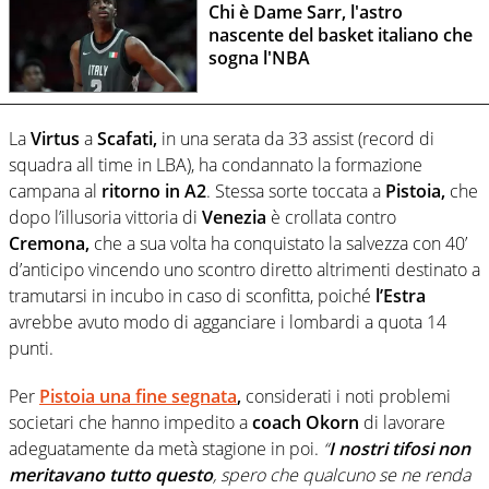
Chi è Dame Sarr, l'astro
nascente del basket italiano che
sogna l'NBA
La
Virtus
a
Scafati,
in una serata da 33 assist (record di
squadra all time in LBA), ha condannato la formazione
campana al
ritorno in A2
. Stessa sorte toccata a
Pistoia,
che
dopo l’illusoria vittoria di
Venezia
è crollata contro
Cremona,
che a sua volta ha conquistato la salvezza con 40’
d’anticipo vincendo uno scontro diretto altrimenti destinato a
tramutarsi in incubo in caso di sconfitta, poiché
l’Estra
avrebbe avuto modo di agganciare i lombardi a quota 14
punti.
Per
Pistoia una fine segnata
,
considerati i noti problemi
societari che hanno impedito a
coach Okorn
di lavorare
adeguatamente da metà stagione in poi.
“
I nostri tifosi non
meritavano tutto questo
, spero che qualcuno se ne renda