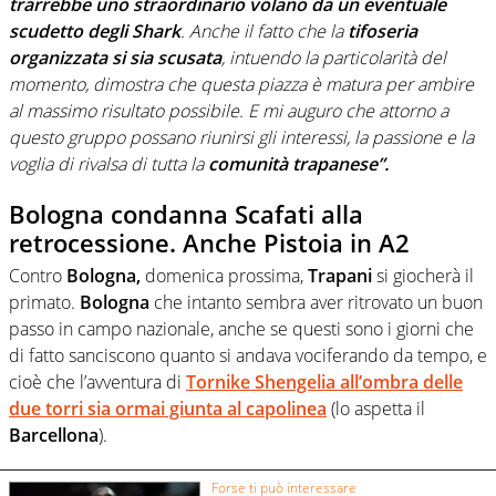
trarrebbe uno straordinario volano da un eventuale
scudetto degli Shark
. Anche il fatto che la
tifoseria
organizzata
si sia scusata
, intuendo la particolarità del
momento, dimostra che questa piazza è matura per ambire
al massimo risultato possibile. E mi auguro che attorno a
questo gruppo possano riunirsi gli interessi, la passione e la
voglia di rivalsa di tutta la
comunità trapanese”.
Bologna condanna Scafati alla
retrocessione. Anche Pistoia in A2
Contro
Bologna,
domenica prossima,
Trapani
si giocherà il
primato.
Bologna
che intanto sembra aver ritrovato un buon
passo in campo nazionale, anche se questi sono i giorni che
di fatto sanciscono quanto si andava vociferando da tempo, e
cioè che l’avventura di
Tornike Shengelia all’ombra delle
due torri sia ormai giunta al capolinea
(lo aspetta il
Barcellona
).
Forse ti può interessare