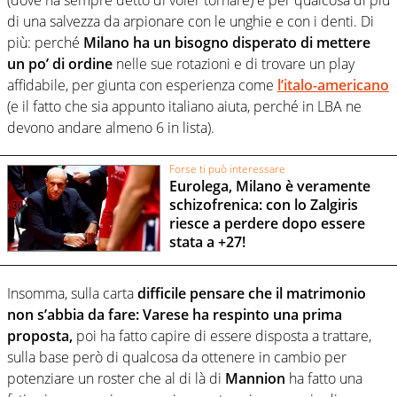
di una salvezza da arpionare con le unghie e con i denti. Di
più: perché
Milano
ha un bisogno disperato di mettere
un po’ di ordine
nelle sue rotazioni e di trovare un play
affidabile, per giunta con esperienza come
l’italo-americano
(e il fatto che sia appunto italiano aiuta, perché in LBA ne
devono andare almeno 6 in lista).
Forse ti può interessare
Eurolega, Milano è veramente
schizofrenica: con lo Zalgiris
riesce a perdere dopo essere
stata a +27!
Insomma, sulla carta
difficile pensare che il matrimonio
non s’abbia da fare: Varese
ha respinto una prima
proposta,
poi ha fatto capire di essere disposta a trattare,
sulla base però di qualcosa da ottenere in cambio per
potenziare un roster che al di là di
Mannion
ha fatto una