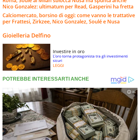
Roma, Soulé al Milan sblocca Nusa ma spunta anche
Nico Gonzalez: ultimatum per Read, Gasperini ha fretta
Calciomercato, borsino di oggi: come vanno le trattative
per Frattesi, Zirkzee, Nico Gonzalez, Soulé e Nusa
Gioielleria Delfino
Investire in oro
L’oro torna protagonista tra gli investimenti
sicuri
LEGGI