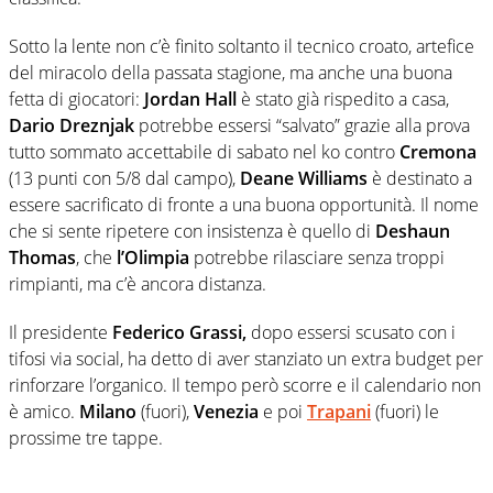
Sotto la lente non c’è finito soltanto il tecnico croato, artefice
del miracolo della passata stagione, ma anche una buona
fetta di giocatori:
Jordan Hall
è stato già rispedito a casa,
Dario Dreznjak
potrebbe essersi “salvato” grazie alla prova
tutto sommato accettabile di sabato nel ko contro
Cremona
(13 punti con 5/8 dal campo),
Deane Williams
è destinato a
essere sacrificato di fronte a una buona opportunità. Il nome
che si sente ripetere con insistenza è quello di
Deshaun
Thomas
, che
l’Olimpia
potrebbe rilasciare senza troppi
rimpianti, ma c’è ancora distanza.
Il presidente
Federico Grassi,
dopo essersi scusato con i
tifosi via social, ha detto di aver stanziato un extra budget per
rinforzare l’organico. Il tempo però scorre e il calendario non
è amico.
Milano
(fuori),
Venezia
e poi
Trapani
(fuori) le
prossime tre tappe.