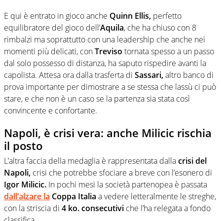
E qui è entrato in gioco anche
Quinn Ellis,
perfetto
equilibratore del gioco dell’
Aquila
, che ha chiuso con 8
rimbalzi ma soprattutto con una leadership che anche nei
momenti più delicati, con
Treviso
tornata spesso a un passo
dal solo possesso di distanza, ha saputo rispedire avanti la
capolista. Attesa ora dalla trasferta di
Sassari,
altro banco di
prova importante per dimostrare a se stessa che lassù ci può
stare, e che non è un caso se la partenza sia stata così
convincente e confortante.
Napoli, è crisi vera: anche Milicic rischia
il posto
L’altra faccia della medaglia è rappresentata dalla
crisi del
Napoli,
crisi che potrebbe sfociare a breve con l’esonero di
Igor Milicic.
In pochi mesi la società partenopea è passata
dall’alzare la
Coppa Italia
a vedere letteralmente le streghe,
con la striscia di
4 ko. consecutivi
che l’ha relegata a fondo
classifica.