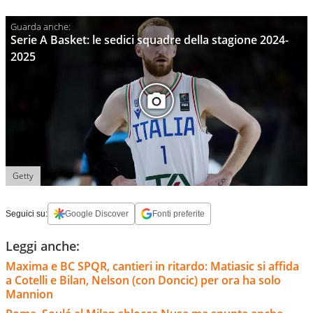
Serie A Basket: le sedici squadre della stagione 2024-
2025
Getty
Seguici su:
Google Discover
Fonti preferite
Leggi anche:
Maxima e BC SPQR, cantieri in ritardo: Matiasic si affida
a Cotelli e Bilan, Nelson (con Doncic) per ora ha solo
Mannion