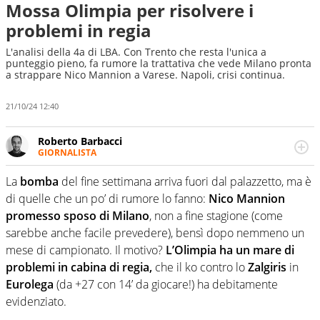
Mossa Olimpia per risolvere i
problemi in regia
L'analisi della 4a di LBA. Con Trento che resta l'unica a
punteggio pieno, fa rumore la trattativa che vede Milano pronta
a strappare Nico Mannion a Varese. Napoli, crisi continua.
21/10/24 12:40
Roberto Barbacci
GIORNALISTA
Giornalista (pubblicista) sportivo a tutto campo, è il
tuttologo di Virgilio Sport. Provate a chiedergli di boxe, di
La
bomba
del fine settimana arriva fuori dal palazzetto, ma è
scherma, di volley o di curling: ve ne farà innamorare
di quelle che un po’ di rumore lo fanno:
Nico Mannion
promesso sposo di Milano
, non a fine stagione (come
sarebbe anche facile prevedere), bensì dopo nemmeno un
mese di campionato. Il motivo?
L’Olimpia ha un mare di
problemi in cabina di regia,
che il ko contro lo
Zalgiris
in
Eurolega
(da +27 con 14’ da giocare!) ha debitamente
evidenziato.