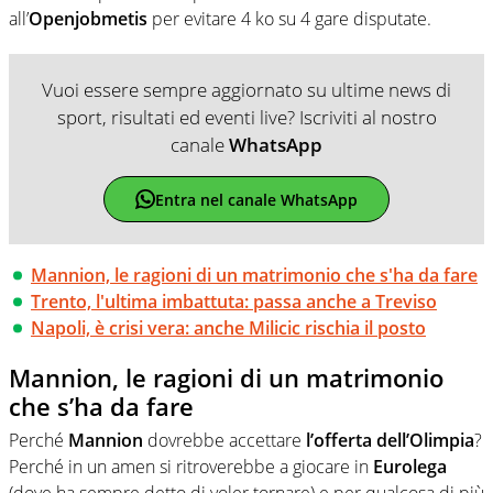
all’
Openjobmetis
per evitare 4 ko su 4 gare disputate.
Vuoi essere sempre aggiornato su ultime news di
sport, risultati ed eventi live? Iscriviti al nostro
canale
WhatsApp
Entra nel canale WhatsApp
Mannion, le ragioni di un matrimonio che s'ha da fare
Trento, l'ultima imbattuta: passa anche a Treviso
Napoli, è crisi vera: anche Milicic rischia il posto
Mannion, le ragioni di un matrimonio
che s’ha da fare
Perché
Mannion
dovrebbe accettare
l’offerta dell’Olimpia
?
Perché in un amen si ritroverebbe a giocare in
Eurolega
(dove ha sempre detto di voler tornare) e per qualcosa di più