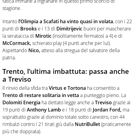
fatica immane a ingranare in questo primo scorcio di
stagione.
Intanto
l’Olimpia a Scafati ha vinto quasi in volata
, con i 22
punti di
Brooks
e i 13 di
Dimitrijevic
buoni per mascherare
la serataccia di
Mirotic
(insolitamente fermatosi a 4) e di
McCormack,
schierato play (4 punti anche per lui).
Aspettando
Nico,
atteso alla stregua del salvatore della
patria.
Trento, l’ultima imbattuta: passa anche
a Treviso
Il rinvio della sfida tra
Virtus e Tortona
ha consentito a
Trento di restare solitaria in vetta
a punteggio pieno. La
Dolomiti Energia
ha dettato legge anche a
Treviso
grazie ai
19 punti di
Anthony Lamb
e i 18 punti di
Jordan Ford,
ma
soprattutto grazie al dominio totale sotto canestro, con 44
rimbalzi contro i 21 tirati giù dalla
NutriBullet
(praticamente
più che doppiata).