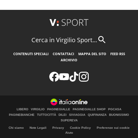
Cerca in Virgilio Sport...
CONTENUTI SPECIALI
CONTATTACI
MAPPA DEL SITO
FEED RSS
ARCHIVIO
LIBERO
VIRGILIO
PAGINEGIALLE
PAGINEGIALLE SHOP
PGCASA
PAGINEBIANCHE
TUTTOCITTÀ
DILEI
SIVIAGGIA
QUIFINANZA
BUONISSIMO
SUPEREVA
Chi siamo
Note Legali
Privacy
Cookie Policy
Preferenze sui cookie
Aiuto