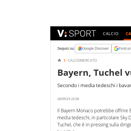
CALCIO
C
Seguici su:
Google Discover
Fonti pr
CALCIOMERCATO
Bayern, Tuchel v
Secondo i media tedeschi i bavare
26/05/23 22:04
Il Bayern Monaco potrebbe offrire 8
media tedeschi, in particolare Sky 
Tuchel, che è in pressing sulla dirig