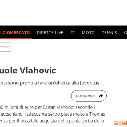
ALCIOMERCATO
DIRETTE LIVE
F1
MOTO
TENNIS
G
eferite
uole Vlahovic
si sono pronti a fare un'offerta alla Juventus
CONDIVIDI
0 milioni di euro per Dusan Vlahovic: secondo i
Deutschland, l’attaccante serbo piace molto a Thomas
enza per il possibile acquisto della punta serba della
Gioie