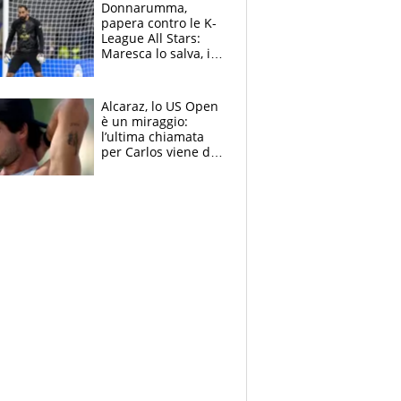
Brignone
Donnarumma,
papera contro le K-
League All Stars:
Maresca lo salva, i
tifosi del City lo
attaccano
Alcaraz, lo US Open
è un miraggio:
l’ultima chiamata
per Carlos viene da
New York e
potrebbe
coinvolgere Serena
Williams