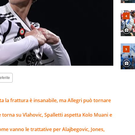
eferite
lta la frattura è insanabile, ma Allegri può tornare
e torna su Vlahovic, Spalletti aspetta Kolo Muani e
ome vanno le trattative per Alajbegovic, Jones,