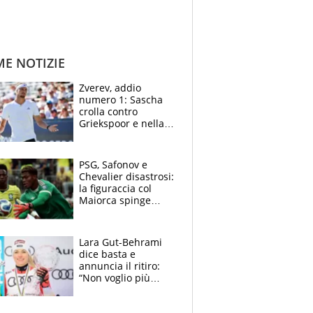
ME NOTIZIE
Zverev, addio
numero 1: Sascha
crolla contro
Griekspoor e nella
sfida a due con
Sinner si conferma
terzo. Quanti malori
PSG, Safonov e
a Montreal
Chevalier disastrosi:
la figuraccia col
Maiorca spinge
Suzuki da Luis
Enrique, Juve a
rischio beffa
Lara Gut-Behrami
dice basta e
annuncia il ritiro:
“Non voglio più
gareggiare”. Visita
decisiva per