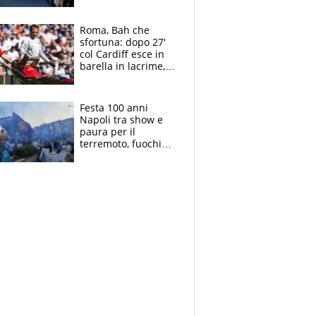
Laurentiis salta al
coro anti-Juve
Roma, Bah che
sfortuna: dopo 27'
col Cardiff esce in
barella in lacrime,
Dybala rigore da
schiaffi, i giallorossi
prendono 3 gol in
Festa 100 anni
45'
Napoli tra show e
paura per il
terremoto, fuochi
d'artificio e
polemiche: andava
fermato