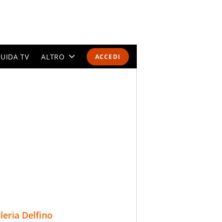
UIDA TV
ALTRO
ACCEDI
CALENDARI E CLASSIFICHE
ALTRI SPORT
MONDIALI 2026
OLIMPIADI
GOSSIP
LIFESTYLE
lleria Delfino