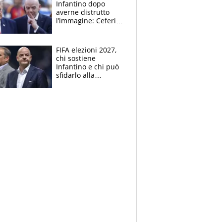
Infantino dopo
averne distrutto
l’immagine: Ceferin
sceglie la
Supercoppa per il
contrattacco
FIFA elezioni 2027,
chi sostiene
Infantino e chi può
sfidarlo alla
presidenza: la
nuova geografia del
calcio