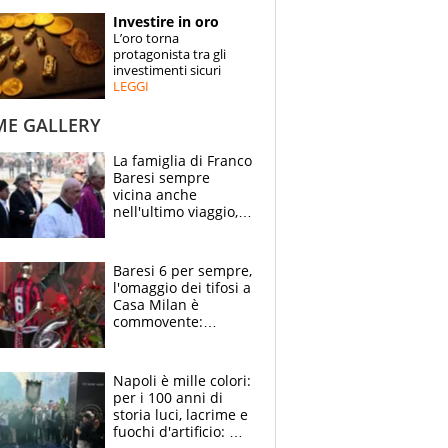
STORIE
Investire in oro
L’oro torna
SPECIALI
protagonista tra gli
investimenti sicuri
LEGGI
ESPERTI
ME GALLERY
CONTATTI
La famiglia di Franco
Baresi sempre
vicina anche
nell'ultimo viaggio,
la moglie Maura, i
figli e i suoi cari
circondati
Baresi 6 per sempre,
dall'affetto dei tifosi
l'omaggio dei tifosi a
Casa Milan è
commovente:
maglie, bandiere,
sciarpe, lacrime e
bigliettini
Napoli è mille colori:
per i 100 anni di
storia luci, lacrime e
fuochi d'artificio: De