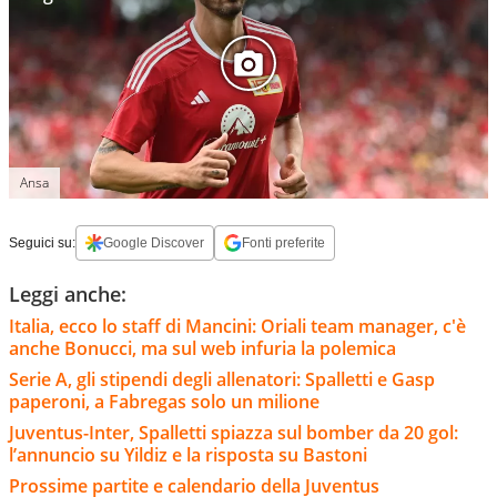
Ansa
Seguici su:
Google Discover
Fonti preferite
Leggi anche:
Italia, ecco lo staff di Mancini: Oriali team manager, c'è
anche Bonucci, ma sul web infuria la polemica
Serie A, gli stipendi degli allenatori: Spalletti e Gasp
paperoni, a Fabregas solo un milione
Juventus-Inter, Spalletti spiazza sul bomber da 20 gol:
l’annuncio su Yildiz e la risposta su Bastoni
Prossime partite e calendario della Juventus