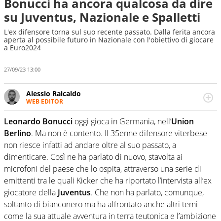
Bonucci ha ancora qualcosa da dire
su Juventus, Nazionale e Spalletti
L'ex difensore torna sul suo recente passato. Dalla ferita ancora
aperta al possibile futuro in Nazionale con l'obiettivo di giocare
a Euro2024
27/09/23 13:00
Alessio Raicaldo
WEB EDITOR
Un figlio che si chiama Diego e la tesi di laurea sugli stadi
di proprietà in Italia. Il calcio quale filo conduttore
Leonardo Bonucci
oggi gioca in Germania, nell’
Union
irrinunciabile tra passione e professione. Per Virgilio
Berlino
. Ma non è contento. Il 35enne difensore viterbese
Sport indaga, approfondisce e scandaglia l'universo
non riesce infatti ad andare oltre al suo passato, a
mondo dello sport per antonomasia
dimenticare. Così ne ha parlato di nuovo, stavolta ai
microfoni del paese che lo ospita, attraverso una serie di
emittenti tra le quali Kicker che ha riportato l’intervista all’ex
giocatore della
Juventus
. Che non ha parlato, comunque,
soltanto di bianconero ma ha affrontato anche altri temi
come la sua attuale avventura in terra teutonica e l’ambizione