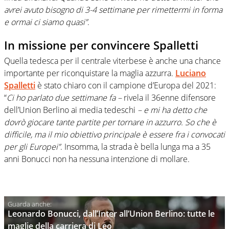
avrei avuto bisogno di 3-4 settimane per rimettermi in forma
e ormai ci siamo quasi”
.
In missione per convincere Spalletti
Quella tedesca per il centrale viterbese è anche una chance
importante per riconquistare la maglia azzurra.
Luciano
Spalletti
è stato chiaro con il campione d’Europa del 2021:
“
Ci ho parlato due settimane fa –
rivela il 36enne difensore
dell’Union Berlino ai media tedeschi
– e mi ha detto che
dovrò giocare tante partite per tornare in azzurro. So che è
difficile, ma il mio obiettivo principale è essere fra i convocati
per gli Europei”
. Insomma, la strada è bella lunga ma a 35
anni Bonucci non ha nessuna intenzione di mollare.
Leonardo Bonucci, dall’Inter all’Union Berlino: tutte le
maglie della carriera di Leo