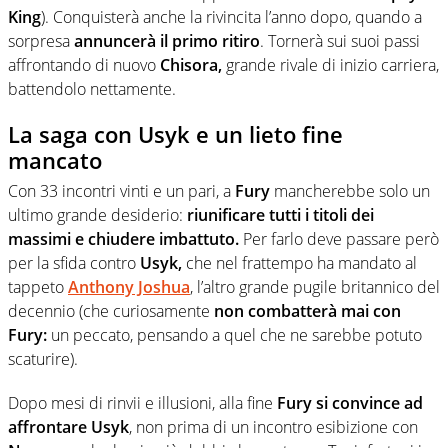
King
). Conquisterà anche la rivincita l’anno dopo, quando a
sorpresa
annuncerà il primo ritiro
. Tornerà sui suoi passi
affrontando di nuovo
Chisora,
grande rivale di inizio carriera,
battendolo nettamente.
La saga con Usyk e un lieto fine
mancato
Con 33 incontri vinti e un pari, a
Fury
mancherebbe solo un
ultimo grande desiderio:
riunificare tutti i titoli dei
massimi e chiudere imbattuto.
Per farlo deve passare però
per la sfida contro
Usyk,
che nel frattempo ha mandato al
tappeto
Anthony Joshua
, l’altro grande pugile britannico del
decennio (che curiosamente
non combatterà mai con
Fury:
un peccato, pensando a quel che ne sarebbe potuto
scaturire).
Dopo mesi di rinvii e illusioni, alla fine
Fury
si convince ad
affrontare Usyk
, non prima di un incontro esibizione con