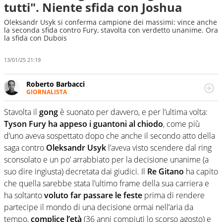
tutti". Niente sfida con Joshua
Oleksandr Usyk si conferma campione dei massimi: vince anche
la seconda sfida contro Fury, stavolta con verdetto unanime. Ora
la sfida con Dubois
13/01/25 21:19
Roberto Barbacci
GIORNALISTA
Giornalista (pubblicista) sportivo a tutto campo, è il
tuttologo di Virgilio Sport. Provate a chiedergli di boxe, di
Stavolta il
gong
è suonato per davvero, e per l’ultima volta:
scherma, di volley o di curling: ve ne farà innamorare
Tyson Fury ha appeso i guantoni al chiodo
, come più
d’uno aveva sospettato dopo che anche il secondo atto della
saga contro
Oleksandr Usyk
l’aveva visto scendere dal ring
sconsolato e un po’ arrabbiato per la decisione unanime (a
suo dire ingiusta) decretata dai giudici. Il
Re Gitano
ha capito
che quella sarebbe stata l’ultimo frame della sua carriera e
ha soltanto
voluto far passare le feste
prima di rendere
partecipe il mondo di una decisione ormai nell’aria da
tempo,
complice l’età
(36 anni compiuti lo scorso agosto) e