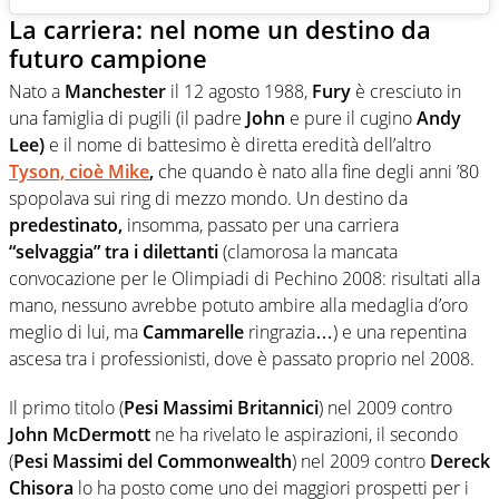
La carriera: nel nome un destino da
futuro campione
Nato a
Manchester
il 12 agosto 1988,
Fury
è cresciuto in
una famiglia di pugili (il padre
John
e pure il cugino
Andy
Lee)
e il nome di battesimo è diretta eredità dell’altro
Tyson, cioè Mike
,
che quando è nato alla fine degli anni ’80
spopolava sui ring di mezzo mondo. Un destino da
predestinato,
insomma, passato per una carriera
“selvaggia”
tra i
dilettanti
(clamorosa la mancata
convocazione per le Olimpiadi di Pechino 2008: risultati alla
mano, nessuno avrebbe potuto ambire alla medaglia d’oro
meglio di lui, ma
Cammarelle
ringrazia…) e una repentina
ascesa tra i professionisti, dove è passato proprio nel 2008.
Il primo titolo (
Pesi Massimi Britannici
) nel 2009 contro
John McDermott
ne ha rivelato le aspirazioni, il secondo
(
Pesi Massimi del Commonwealth
) nel 2009 contro
Dereck
Chisora
lo ha posto come uno dei maggiori prospetti per i