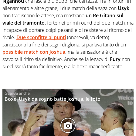
Ngannou
che lascia più dubbi che certezze. Tra infortuni in
allenamento e altre grane, i due match della saga con
Usyk
non tradiscono le attese, ma mostrano
un Re Gitano sul
viale del tramonto,
forte nei primi round dei due match, ma
incapace di portare colpi pesanti e di resistere al ritorno del
rivale.
Due sconfitte ai punti
(onorevoli, va detto)
sanciscono la fine dei sogni di gloria: si parlava tanto di un
possibile match con Joshua
,
ma la sensazione è che
stavolta il ritiro sia definitivo. Anche se la legacy di
Fury
non
si eclisserà tanto facilmente, e alla boxe mancherà tanto.
Boxe: Usyk da sogno batte Joshua, le foto