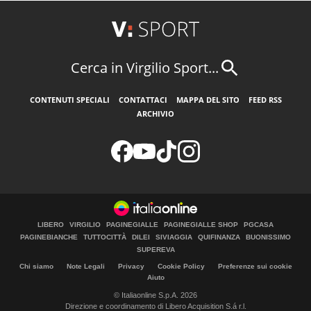
Cerca in Virgilio Sport...
CONTENUTI SPECIALI
CONTATTACI
MAPPA DEL SITO
FEED RSS
ARCHIVIO
LIBERO
VIRGILIO
PAGINEGIALLE
PAGINEGIALLE SHOP
PGCASA
PAGINEBIANCHE
TUTTOCITTÀ
DILEI
SIVIAGGIA
QUIFINANZA
BUONISSIMO
SUPEREVA
Chi siamo
Note Legali
Privacy
Cookie Policy
Preferenze sui cookie
Aiuto
© Italiaonline S.p.A. 2026
Direzione e coordinamento di Libero Acquisition S.á r.l.