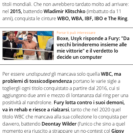
titoli mondiali. Che non avrebbero tardato molto ad arrivare:
nel
2015,
battendo
Wladimir Klitschko
(imbattuto da 11
anni), conquista le cinture
WBO, WBA, IBF, IBO e The Ring
.
Forse ti può interessare
Boxe, Usyk risponde a Fury: "Da
vecchi brinderemo insieme alle
mie vittorie" e il verdetto lo
decide un computer
Per essere
undisputed
gli mancava solo quella
WBC,
ma
problemi di tossicodipendenza
portano le varie sigle a
togliergli ogni titolo conquistato a partire dal 2016, cui si
aggiungono due anni e mezzo di lontananza dal ring per una
positività al nandrolone.
Fury lotta contro i suoi demoni,
va in rehab e riesce a rialzarsi
, tanto che nel 2020 quel
titolo WBC che mancava alla sua collezione lo conquista per
davvero, battendo
Deontay Wilder
(l’unico che sino a quel
momento era riuscito a strappare un no-contest col
Gipsy