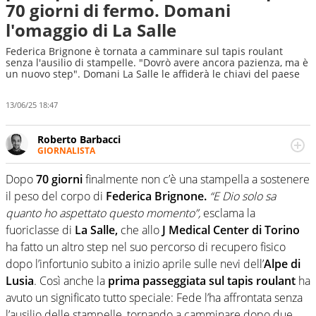
70 giorni di fermo. Domani
l'omaggio di La Salle
Federica Brignone è tornata a camminare sul tapis roulant
senza l'ausilio di stampelle. "Dovrò avere ancora pazienza, ma è
un nuovo step". Domani La Salle le affiderà le chiavi del paese
13/06/25 18:47
Roberto Barbacci
GIORNALISTA
Giornalista (pubblicista) sportivo a tutto campo, è il
tuttologo di Virgilio Sport. Provate a chiedergli di boxe, di
Dopo
70 giorni
finalmente non c’è una stampella a sostenere
scherma, di volley o di curling: ve ne farà innamorare
il peso del corpo di
Federica Brignone.
“E Dio solo sa
quanto ho aspettato questo momento”,
esclama la
fuoriclasse di
La Salle,
che allo
J Medical Center di Torino
ha fatto un altro step nel suo percorso di recupero fisico
dopo l’infortunio subito a inizio aprile sulle nevi dell’
Alpe di
Lusia
. Così anche la
prima passeggiata sul tapis roulant
ha
avuto un significato tutto speciale: Fede l’ha affrontata senza
l’ausilio delle stampelle, tornando a camminare dopo due