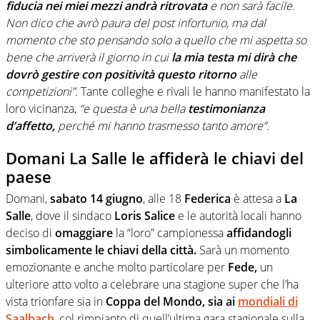
fiducia
nei miei mezzi andrà ritrovata
e non sarà facile.
Non dico che avrò paura del post infortunio, ma dal
momento che sto pensando solo a quello che mi aspetta so
bene che arriverà il giorno in cui
la mia testa mi dirà che
dovrò gestire con positività questo ritorno
alle
competizioni”.
Tante colleghe e rivali le hanno manifestato la
loro vicinanza,
“e questa è una bella
testimonianza
d’affetto,
perché mi hanno trasmesso tanto amore”.
Domani La Salle le affiderà le chiavi del
paese
Domani,
sabato 14 giugno
, alle 18
Federica
è attesa a
La
Salle
, dove il sindaco
Loris Salice
e le autorità locali hanno
deciso di
omaggiare
la “loro” campionessa
affidandogli
simbolicamente le chiavi della città.
Sarà un momento
emozionante e anche molto particolare per
Fede,
un
ulteriore atto volto a celebrare una stagione super che l’ha
vista trionfare sia in
Coppa del Mondo, sia ai
mondiali di
Saalbach
, col rimpianto di quell’ultima gara stagionale sulla