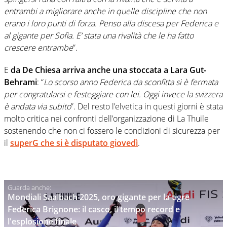
entrambi a migliorare anche in quelle discipline che non
erano i loro punti di forza. Penso alla discesa per Federica e
al gigante per Sofia. E’ stata una rivalità che le ha fatto
crescere entrambe
”.
E
da De Chiesa arriva anche una stoccata a Lara Gut-
Behrami
: “
Lo scorso anno Federica da sconfitta si è fermata
per congratularsi e festeggiare con lei. Oggi invece la svizzera
è andata via subito
”. Del resto l’elvetica in questi giorni è stata
molto critica nei confronti dell’organizzazione di La Thuile
sostenendo che non ci fossero le condizioni di sicurezza per
il
superG che si è disputato giovedì
.
Mondiali Saalbach 2025, oro gigante per la tigre
Federica Brignone: il casco, il tempo record e
l'esplosione finale