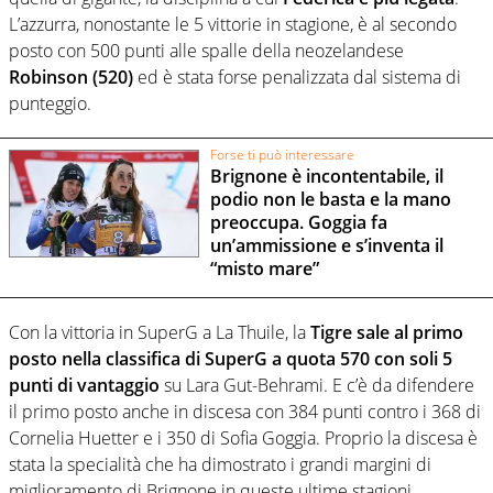
L’azzurra, nonostante le 5 vittorie in stagione, è al secondo
posto con 500 punti alle spalle della neozelandese
Robinson (520)
ed è stata forse penalizzata dal sistema di
punteggio.
Forse ti può interessare
Brignone è incontentabile, il
podio non le basta e la mano
preoccupa. Goggia fa
un’ammissione e s’inventa il
“misto mare”
Con la vittoria in SuperG a La Thuile, la
Tigre sale al primo
posto nella classifica di SuperG a quota 570 con soli 5
punti di vantaggio
su Lara Gut-Behrami. E c’è da difendere
il primo posto anche in discesa con 384 punti contro i 368 di
Cornelia Huetter e i 350 di Sofia Goggia. Proprio la discesa è
stata la specialità che ha dimostrato i grandi margini di
miglioramento di Brignone in queste ultime stagioni.