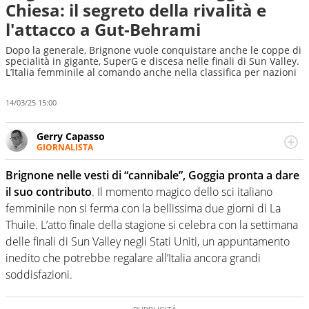
Chiesa: il segreto della rivalità e
l'attacco a Gut-Behrami
Dopo la generale, Brignone vuole conquistare anche le coppe di
specialità in gigante, SuperG e discesa nelle finali di Sun Valley.
L’Italia femminile al comando anche nella classifica per nazioni
14/03/25 15:00
Gerry Capasso
GIORNALISTA
Per lui gli sport americani non hanno segreti: basket,
football, baseball e la capacità innata di trovare la notizia
Brignone nelle vesti di “cannibale”, Goggia pronta a dare
dove altri non vedono granché
il suo contributo
. Il momento magico dello sci italiano
femminile non si ferma con la bellissima due giorni di La
Thuile. L’atto finale della stagione si celebra con la settimana
delle finali di Sun Valley negli Stati Uniti, un appuntamento
inedito che potrebbe regalare all’Italia ancora grandi
soddisfazioni.