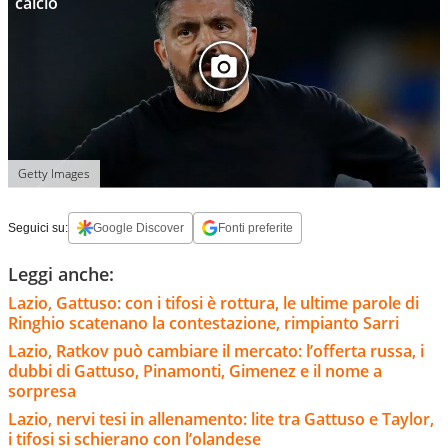
calcio
Getty Images
Seguici su:
Google Discover
Fonti preferite
Leggi anche:
Lazio, Gattuso: con i tifosi è rottura, le ultime parole di
Ringhio scatenano la contestazione, rimpianto Sarri
Lazio, Ratkov può cambiare il mercato: l’offerta russa, i
dubbi di Gattuso, Pinamonti, Gimenez e il nome a
sorpresa
Lazio, nervi tesi in allenamento: lite tra Gattuso e Taylor,
i tifosi si schierano con l’olandese