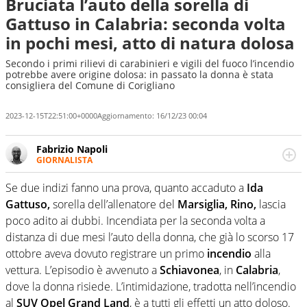
Bruciata l’auto della sorella di
Gattuso in Calabria: seconda volta
in pochi mesi, atto di natura dolosa
Secondo i primi rilievi di carabinieri e vigili del fuoco l’incendio
potrebbe avere origine dolosa: in passato la donna è stata
consigliera del Comune di Corigliano
2023-12-15T22:51:00+0000
Aggiornamento:
16/12/23 00:04
Fabrizio Napoli
GIORNALISTA
Giornalista professionista, per Virgilio Sport segue anche
il calcio ma è con la pallanuoto che esalta competenze e
Se due indizi fanno una prova, quanto accaduto a
Ida
passioni. Cura la comunicazione di HaBaWaBa, il più
Gattuso,
sorella dell’allenatore del
Marsiglia, Rino,
lascia
grande festival di waterpolo per bambini al mondo
poco adito ai dubbi. Incendiata per la seconda volta a
distanza di due mesi l’auto della donna, che già lo scorso 17
ottobre aveva dovuto registrare un primo
incendio
alla
vettura. L’episodio è avvenuto a
Schiavonea
, in
Calabria
,
dove la donna risiede. L’intimidazione, tradotta nell’incendio
al
SUV Opel Grand Land
, è a tutti gli effetti un atto doloso.