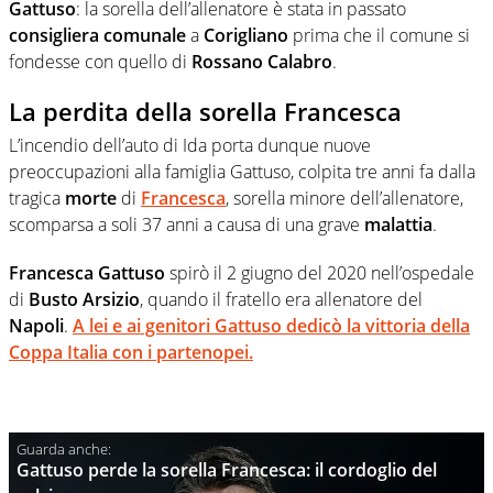
Gattuso
: la sorella dell’allenatore è stata in passato
consigliera
comunale
a
Corigliano
prima che il comune si
fondesse con quello di
Rossano Calabro
.
La perdita della sorella Francesca
L’incendio dell’auto di Ida porta dunque nuove
preoccupazioni alla famiglia Gattuso, colpita tre anni fa dalla
tragica
morte
di
Francesca
, sorella minore dell’allenatore,
scomparsa a soli 37 anni a causa di una grave
malattia
.
Francesca Gattuso
spirò il 2 giugno del 2020 nell’ospedale
di
Busto Arsizio
, quando il fratello era allenatore del
Napoli
.
A lei e ai genitori Gattuso dedicò la vittoria della
Coppa Italia con i partenopei.
Gattuso perde la sorella Francesca: il cordoglio del