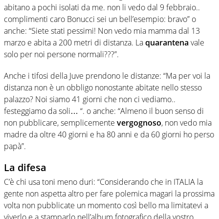
abitano a pochi isolati da me. non li vedo dal 9 febbraio..
complimenti caro Bonucci sei un bell’esempio: bravo” o
anche: “Siete stati pessimi! Non vedo mia mamma dal 13
marzo e abita a 200 metri di distanza. La
quarantena
vale
solo per noi persone normali???”.
Anche i tifosi della Juve prendono le distanze: “Ma per voi la
distanza non è un obbligo nonostante abitate nello stesso
palazzo? Noi siamo 41 giorni che non ci vediamo..
festeggiamo da soli… “. o anche: “Almeno il buon senso di
non pubblicare, semplicemente
vergognoso
, non vedo mia
madre da oltre 40 giorni e ha 80 anni e da 60 giorni ho perso
papà”.
La difesa
C’è chi usa toni meno duri: “Considerando che in ITALIA la
gente non aspetta altro per fare polemica magari la prossima
volta non pubblicate un momento così bello ma limitatevi a
viverlo e a stamparlo nell’album fotografico della vostro