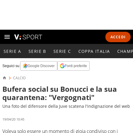
ACCEDI
SERIE A
SERIE B
SERIE C
COPPA ITALIA
CHAMP
Seguici su:
Google Discover
Fonti preferite
CALCIO
Bufera social su Bonucci e la sua
quarantena: "Vergognati"
Una foto del difensore della Juve scatena l'indignazione del web
19/04/20 10:45
Voleva solo essere un momento di gioia condiviso con i