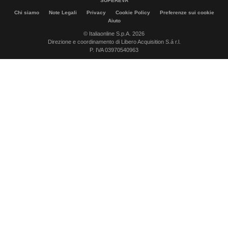
SUPEREVA
Chi siamo
Note Legali
Privacy
Cookie Policy
Preferenze sui cookie
Aiuto
© Italiaonline S.p.A. 2026
Direzione e coordinamento di Libero Acquisition S.á r.l.
P. IVA 03970540963