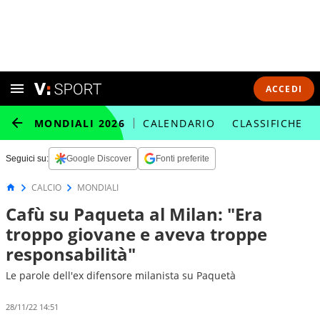
ACCEDI
MONDIALI 2026
CALENDARIO
CLASSIFICHE
Seguici su:
Google Discover
Fonti preferite
CALCIO
MONDIALI
Cafù su Paqueta al Milan: "Era
troppo giovane e aveva troppe
responsabilità"
Le parole dell'ex difensore milanista su Paquetà
28/11/22 14:51